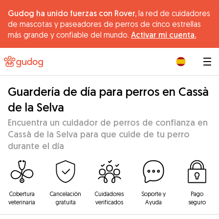
Gudog ha unido fuerzas con Rover,
la red de cuidadores
de mascotas y paseadores de perros de cinco estrellas
más grande y confiable del mundo.
Activar mi cuenta.
|
Guardería de día para perros en Cassà
de la Selva
Encuentra un cuidador de perros de confianza en
Cassà de la Selva para que cuide de tu perro
durante el día
Cobertura
Cancelación
Cuidadores
Soporte y
Pago
veterinaria
gratuita
verificados
Ayuda
seguro