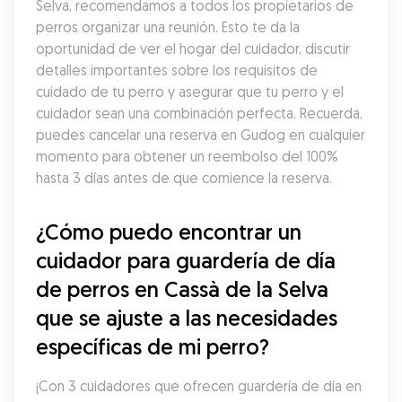
Selva, recomendamos a todos los propietarios de 
perros organizar una reunión. Esto te da la 
oportunidad de ver el hogar del cuidador, discutir 
detalles importantes sobre los requisitos de 
cuidado de tu perro y asegurar que tu perro y el 
cuidador sean una combinación perfecta. Recuerda, 
puedes cancelar una reserva en Gudog en cualquier 
momento para obtener un reembolso del 100% 
hasta 3 días antes de que comience la reserva.
¿Cómo puedo encontrar un 
cuidador para guardería de día 
de perros en Cassà de la Selva 
que se ajuste a las necesidades 
específicas de mi perro?
¡Con 3 cuidadores que ofrecen guardería de día en 