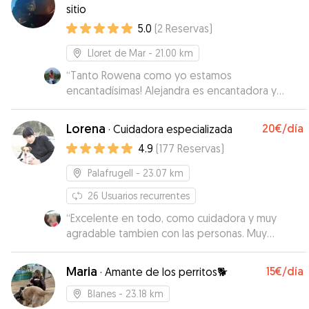
sitio
5.0
(
2
Reservas
)
Lloret de Mar
- 21.00 km
“
Tanto Rowena como yo estamos
encantadísimas! Alejandra es encantadora y
Agua una perrita muy buena que se ha adaptado
genial a que le invadan su casita! Rowena ha
Lorena
20€
/día
·
Cuidadora especializada
estado muy bien cuidada y feliz, Alejandra se ha
4.9
(
177
Reservas
)
encargado de darle muchos paseos por el pipi
can, la playa y la montaña. Por otro lado, ha
Palafrugell
- 23.07 km
estado super pendiente de sus necesidades y
me ha informado de todo y diariamente. Me ha
26
Usuarios recurrentes
mandado muchas fotos y vídeos todos los días
“
Excelente en todo, como cuidadora y muy
y me ha escrito a menudo lo cuál me ha dado
agradable tambien con las personas. Muy
mucha tranquilidad. La recomiendo al 100%!!
”
recomendable: 10
”
Maria
15€
/día
·
Amante de los perritos🐕
Blanes
- 23.18 km