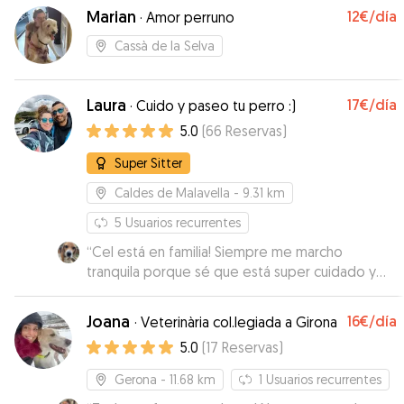
Marian
12€
/día
·
Amor perruno
Cassà de la Selva
Laura
17€
/día
·
Cuido y paseo tu perro :)
5.0
(
66
Reservas
)
Super Sitter
Caldes de Malavella
- 9.31 km
5
Usuarios recurrentes
“
Cel está en familia! Siempre me marcho
tranquila porque sé que está super cuidado y
mimado también. Laura es excepcional.
”
Joana
16€
/día
·
Veterinària col.legiada a Girona
5.0
(
17
Reservas
)
Gerona
- 11.68 km
1
Usuarios recurrentes