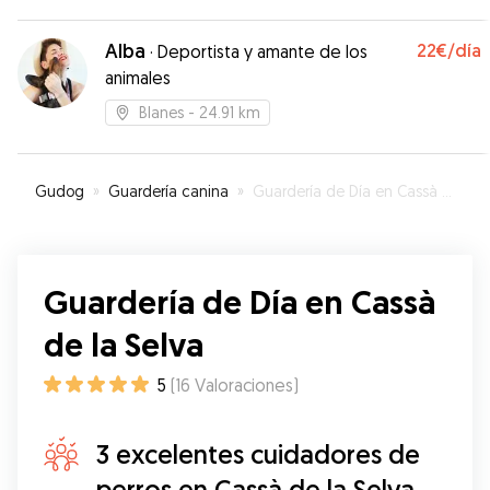
que tu perro sea uno más de la familia.
”
Alba
22€
/día
·
Deportista y amante de los
animales
Blanes
- 24.91 km
Gudog
»
Guardería canina
»
Guardería de Día en Cassà de la Selva
Guardería de Día en Cassà
de la Selva
5
(
16
Valoraciones
)
3 excelentes cuidadores de
perros en Cassà de la Selva