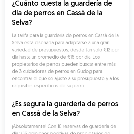
¿Cuánto cuesta la guardería de 
día de perros en Cassà de la 
Selva?
La tarifa para la guardería de perros en Cassà de la 
Selva está diseñada para adaptarse a una gran 
variedad de presupuestos, desde tan solo €12 por 
día hasta un promedio de €16 por día. Los 
propietarios de perros pueden buscar entre más 
de 3 cuidadores de perros en Gudog para 
encontrar el que se ajuste a su presupuesto y a los 
requisitos específicos de su perro.
¿Es segura la guardería de perros 
en Cassà de la Selva?
¡Absolutamente! Con 10 reservas de guardería de 
día y 16 opiniones positivas de propietarios de 