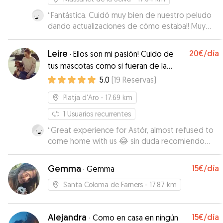
“
Fantástica. Cuidó muy bien de nuestro peludo
dando actualizaciones de cómo estaba!! Muy
simpática.
”
Leire
20€
/día
·
Ellos son mi pasión! Cuido de
tus mascotas como si fueran de la
familia ❤️
5.0
(
19
Reservas
)
Platja d'Aro
- 17.69 km
1
Usuarios recurrentes
“
Great experience for Astór, almost refused to
come home with us 😂 sin duda recomiendo
Leire
”
Gemma
15€
/día
·
Gemma
Santa Coloma de Farners
- 17.87 km
Alejandra
15€
/día
·
Como en casa en ningún