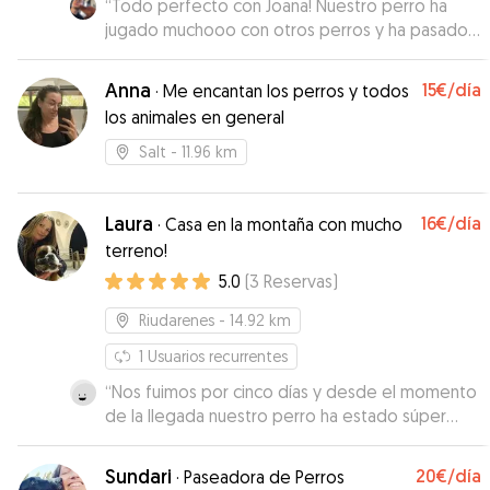
“
Todo perfecto con Joana! Nuestro perro ha
jugado muchooo con otros perros y ha pasado
un rato genial. In total confianza con Joana. No
dudaremos de dejarlo de nuevo con ella.
Anna
15€
/día
·
Me encantan los perros y todos
Gracias!
”
los animales en general
Salt
- 11.96 km
Laura
16€
/día
·
Casa en la montaña con mucho
terreno!
5.0
(
3
Reservas
)
Riudarenes
- 14.92 km
1
Usuarios recurrentes
“
Nos fuimos por cinco días y desde el momento
de la llegada nuestro perro ha estado súper
cómodo. Gracias al gran espacio ha podido
correr y pasarlo bien, y ha conocido a otros
Sundari
20€
/día
·
Paseadora de Perros
perros con los que jugar. Siempre en contacto