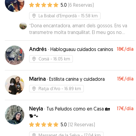
5.0
(
6
Reservas
)
continuo con la cuidadora que nos ha informado
constantemente de cómo lo estaba pasando el
La Bisbal d'Empordà
- 15.58 km
perro. Repetiremos, seguro.
”
“
Dona encantadora, amant dels gossos. Ens va
transmetre molta tranquilitat. El meu gos no
podria haver estat millor!!!
”
Andrés
18€
/día
·
Habloguauu cuidados caninos
Corsá
- 16.05 km
Marina
15€
/día
·
Estilista canina y cuidadora
Platja d'Aro
- 16.89 km
Neyla
17€
/día
·
Tus Peludos como en Casa 🏡
🐕🐾
5.0
(
12
Reservas
)
Massanet de la Selva
- 17.04 km