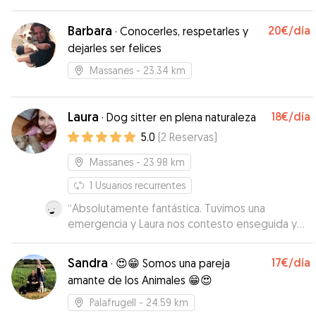
Barbara
20€
/día
·
Conocerles, respetarles y
dejarles ser felices
Massanes
- 23.34 km
Laura
18€
/día
·
Dog sitter en plena naturaleza
5.0
(
2
Reservas
)
Massanes
- 23.98 km
1
Usuarios recurrentes
“
Absolutamente fantástica. Tuvimos una
emergencia y Laura nos contesto enseguida y
recibió a Nevat el mismo día sin problema.
Nevat, como no, dos días fantásticos en
Sandra
17€
/día
·
😍😁 Somos una pareja
compañía de Kiara 🐶 y Laura con sus paseos
amante de los Animales 😁😍
diarios por el bosque. Laura es una persona que
realmente ama a los animales y sabe lo que es
Palafrugell
- 24.59 km