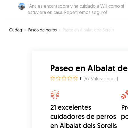
“
Ana es encantadora y ha cuidado a Will como si
estuviera en casa. Repetiremos seguro!
”
Gudog
»
Paseo de perros
»
Paseo en Albalat dels Sorells
Paseo en Albalat del
0
(
57
Valoraciones
)
21 excelentes
Pr
cuidadores de perros
p
en Albalat dels Sorells