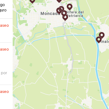
ago
guro
paseo
paseo
s por
paseo