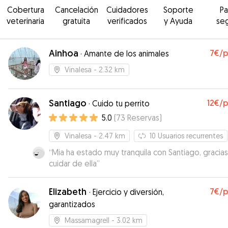
Cobertura
Cancelación
Cuidadores
Soporte
P
veterinaria
gratuita
verificados
y Ayuda
se
Ainhoa
7€
/
·
Amante de los animales
Vinalesa
- 2.32 km
Santiago
12€
/
·
Cuido tu perrito
5.0
(
73
Reservas
)
Vinalesa
- 2.47 km
10
Usuarios recurrentes
“
Mia ha estado muy tranquila con Santiago, gracia
cuidar de ella
”
Elizabeth
7€
/
·
Ejercicio y diversión,
garantizados
Massamagrell
- 3.02 km