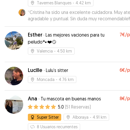
Tavernes Blanques
- 4.42 km
“
Cristina ha sido una excelente cuidadora. Muy ate
agradable y puntual. Sin duda muy recomendable!!
Esther
7€
/
·
Las mejores vaciones para tu
peludo🐾❤️🥎
Valencia
- 4.50 km
Lucille
6€
/
·
Lulu’s sitter
Moncada
- 4.76 km
Ana
8€
/
·
Tu mascota en buenas manos
5.0
(
51
Reservas
)
Super Sitter
Alboraya
- 4.91 km
8
Usuarios recurrentes