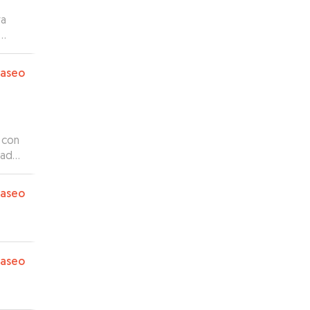
o, y
 su
paseo
 con
cada
paseo
paseo