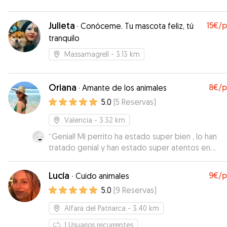
Julieta
15€
/
·
Conóceme. Tu mascota feliz, tú
tranquilo
Massamagrell
- 3.13 km
Oriana
8€
/
·
Amante de los animales
5.0
(
5
Reservas
)
Valencia
- 3.32 km
“
Genial! Mi perrito ha estado super bien , lo han
tratado genial y han estado super atentos en
informarme y que estuviera super bien! Lo recom
a todo el mundo y seguro que repito! Muchísimas
Lucía
9€
/
·
Cuido animales
gracias
”
5.0
(
9
Reservas
)
Alfara del Patriarca
- 3.40 km
1
Usuarios recurrentes