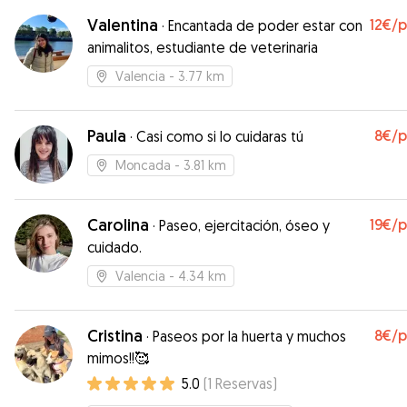
Valentina
12€
/
·
Encantada de poder estar con
animalitos, estudiante de veterinaria
Valencia
- 3.77 km
Paula
8€
/
·
Casi como si lo cuidaras tú
Moncada
- 3.81 km
Carolina
19€
/
·
Paseo, ejercitación, óseo y
cuidado.
Valencia
- 4.34 km
Cristina
8€
/
·
Paseos por la huerta y muchos
mimos!!🥰
5.0
(
1
Reservas
)