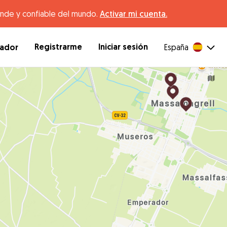
ande y confiable del mundo.
Activar mi cuenta.
Registrarme
Iniciar sesión
dador
España