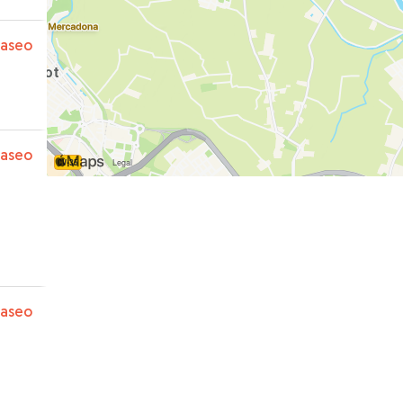
paseo
paseo
iendo
paseo