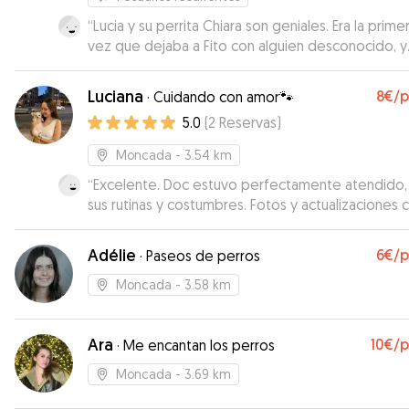
“
Lucia y su perrita Chiara son geniales. Era la primera
vez que dejaba a Fito con alguien desconocido, y
estaba intranquila. Lucia lo ha tratado como a un hij
su perrita Chiara se convirtió desde el minuto 1 en
Luciana
8€
/
·
Cuidando con amor🐾
mejor amiga. Encantada de la vida !!
”
5.0
(
2
Reservas
)
Moncada
- 3.54 km
“
Excelente. Doc estuvo perfectamente atendido,
sus rutinas y costumbres. Fotos y actualizaciones 
día. Luciana lo ha cuidado y nos ha transmitido
tranquilidad y confianza. Muy recomendable.
”
Adélie
6€
/
·
Paseos de perros
Moncada
- 3.58 km
Ara
10€
/
·
Me encantan los perros
Moncada
- 3.69 km