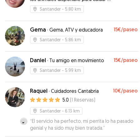
pasear perrines
Santander
- 5.80 km
Gema
15€
/paseo
·
Gema, ATV y educadora
Santander
- 5.86 km
Daniel
15€
/paseo
·
Tu amigo en movimiento
Santander
- 5.99 km
Raquel
10€
/paseo
·
Cuidadores Cantabria
5.0
(
1
Reservas
)
Santander
- 6.13 km
“
El servicio ha perfecto, mi perrita lo ha pasado
genial y ha sido muy bien tratada.
”