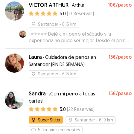
VICTOR ARTHUR
10€
/paseo
·
Arthur
5.0
(
13
Reservas
)
Santander
- 6.13 km
“
⭐️⭐️⭐️⭐️⭐️ Dejé a mi perro el sábado y la
experiencia no pudo ser mejor. Desde el primer
momento, el cuidador fue muy atento y
cariñoso. Me mantuvo informada con fotos y
Laura
15€
/paseo
·
Cuidadora de perros en
mensajes durante el día, lo cual me dio mucha
Santander (FIN DE SEMANA)
tranquilidad. Se nota que le gustan los animales y
que sabe cómo tratarlos. Mi perro volvió feliz y
Santander
- 6.15 km
relajado. ¡Repetiré sin duda! Muy
recomendable.
”
Sandra
15€
/paseo
·
¡Con mi perro a todas
partes!
5.0
(
22
Reservas
)
Super Sitter
Santander
- 6.19 km
5
Usuarios recurrentes