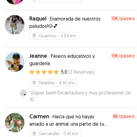
Raquel
15€
/paseo
·
Enamorada de nuestros
peludos!🐶💕
Guarnizo
- 3.04 km
Jeanne
15€
/paseo
·
Paseos educativos y
guardería
5.0
(
3
Reservas
)
Pedreña
- 4.90 km
“
¡Súper bien! Encantadora y muy profesional. Un
10.
”
Carmen
8€
/paseo
·
Hasta que no hayas
amado a un animal, una parte de tu
alma permanecerá dormida.
Santander
- 5.41 km