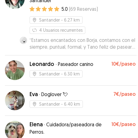
Santander
5.0
(
69
Reservas
)
Santander
- 6.27 km
4
Usuarios recurrentes
“
Estamos encantados con Borja, contamos con el
siempre, puntual, formal, y Tano feliz de pasear
con el.
”
Leonardo
10€
/paseo
·
Paseador canino
Santander
- 6.30 km
Eva
7€
/paseo
·
Doglover 💘
Santander
- 6.40 km
Elena
10€
/paseo
·
Cuidadora/paseadora de
Perros.