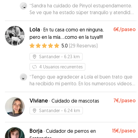
“
Sandra ha cuidado de Pinyol estupendamente.
Se ve que ha estado súper tranquilo y atendido.
Durante todo el tiempo nos ha mandado fotos y
se le veia disfrutando. Gracias!!
”
Lola
6€
/paseo
·
En tu casa como en ninguna,
pero en la mía....como en la tuya!!!!
5.0
(
29
Reservas
)
Santander
- 6.23 km
4
Usuarios recurrentes
“
Tengo que agradecer a Lola el buen trato que
ha recibido mi perrito. En los numerosos videos
que me ha ido mandando durante mi ausencia,
he podido comprobar cómo éste se
Viviane
7€
/paseo
·
Cuidado de mascotas
encontraba feliz acompañado por otra
compañía perruna que le ha hecho mi ausencia
Santander
- 6.24 km
mucho más agradable. Repetiré sin duda en
sucesivas ocasiones. Muchas gracias, Lola.
”
Borja
15€
/paseo
·
Cuidador de perros en