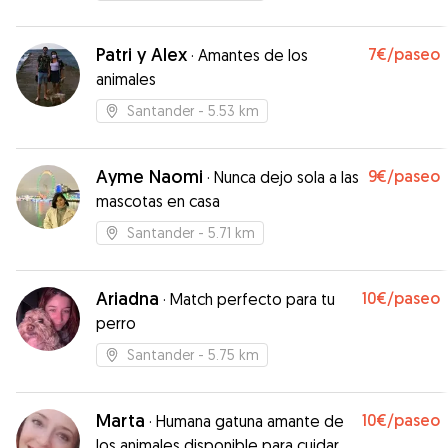
Patri y Alex
7€
/paseo
·
Amantes de los
animales
Santander
- 5.53 km
Ayme Naomi
9€
/paseo
·
Nunca dejo sola a las
mascotas en casa
Santander
- 5.71 km
Ariadna
10€
/paseo
·
Match perfecto para tu
perro
Santander
- 5.75 km
Marta
10€
/paseo
·
Humana gatuna amante de
los animales disponible para cuidar y