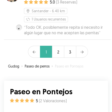
5.0
(
3
Reservas
)
Santander
- 6.40 km
1
Usuarios recurrentes
“
Todo OK, posiblemente repita si necesito ir
algún lugar que no me acepten las perritas
”
1
2
3
Gudog
»
Paseo de perros
»
Paseo en Pontejos
Paseo en Pontejos
5
(
2
Valoraciones
)