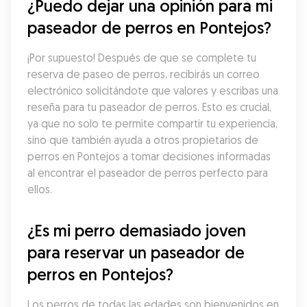
¿Puedo dejar una opinión para mi 
paseador de perros en Pontejos?
¡Por supuesto! Después de que se complete tu 
reserva de paseo de perros, recibirás un correo 
electrónico solicitándote que valores y escribas una 
reseña para tu paseador de perros. Esto es crucial, 
ya que no solo te permite compartir tu experiencia, 
sino que también ayuda a otros propietarios de 
perros en Pontejos a tomar decisiones informadas 
al encontrar el paseador de perros perfecto para 
ellos.
¿Es mi perro demasiado joven 
para reservar un paseador de 
perros en Pontejos?
Los perros de todas las edades son bienvenidos en 