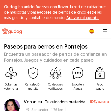
Gudog ha unido fuerzas con Rover,
la red de cuidadores
de mascotas y paseadores de perros de cinco estrellas
más grande y confiable del mundo.
Activar mi cuenta.
|
Paseos para perros en Pontejos
Encuentra un paseador de perros de confianza en
Pontejos. Juegos y cuidados en cada paseo
Cobertura
Cancelación
Cuidadores
Soporte y
Pago
veterinaria
gratuita
verificados
Ayuda
seguro
Veronica
10€
/paseo
·
Tu cuidadora preferida
Santander
- 1.76 km