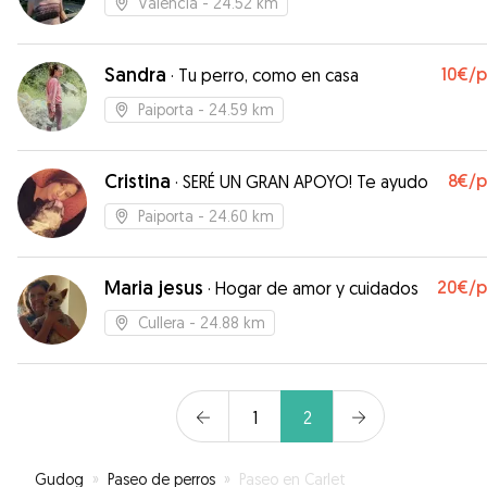
Valencia
- 24.52 km
Sandra
10€
/
·
Tu perro, como en casa
Paiporta
- 24.59 km
Cristina
8€
/
·
SERÉ UN GRAN APOYO! Te ayudo
Paiporta
- 24.60 km
Maria jesus
20€
/
·
Hogar de amor y cuidados
Cullera
- 24.88 km
1
2
Gudog
»
Paseo de perros
»
Paseo en Carlet