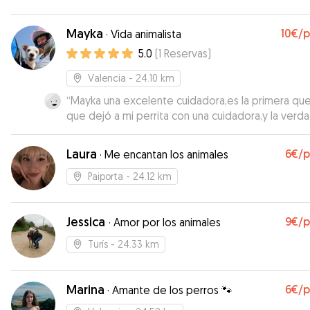
Mayka
10€
/
·
Vida animalista
5.0
(
1
Reservas
)
Valencia
- 24.10 km
“
Mayka una excelente cuidadora,es la primera qu
que dejó a mi perrita con una cuidadora,y la verd
que estoy encantada un trato excelente muy
profesional, recomendable 100%.
”
Laura
6€
/
·
Me encantan los animales
Paiporta
- 24.12 km
Jessica
9€
/
·
Amor por los animales
Turís
- 24.33 km
Marina
6€
/
·
Amante de los perros 🐾