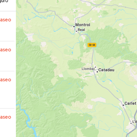
guro
paseo
paseo
paseo
paseo