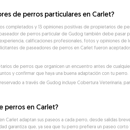
res de perros particulares en Carlet?
os completados y 13 opiniones positivas de propietarios de pe
 paseador de perros particular de Gudog también debe pasar po
eriencia, calificaciones profesionales, fotos y opiniones de los
solicitantes de paseadores de perros en Carlet fueron aceptados
rios de perros que organicen un encuentro antes de cualquier 
juntos y confirmar que haya una buena adaptación con tu perro.
servado a través de Gudog incluye Cobertura Veterinaria, para un
 perros en Carlet?
 Carlet adaptan sus paseos a cada perro, desde salidas breves
idad garantiza que, ya sea que tu perro prefiera un paseo corto 