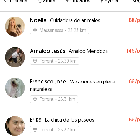
veterinaria
gratuita
verificados
y Ayuda
se
Noelia
8€
/
·
Cuidadora de animales
Massanassa
- 23.23 km
Arnaldo Jesús
14€
/
·
Arnaldo Mendoza
Torrent
- 23.30 km
Francisco jose
6€
/
·
Vacaciones en plena
naturaleza
Torrent
- 23.31 km
Erika
18€
/
·
La chica de los paseos
Torrent
- 23.32 km