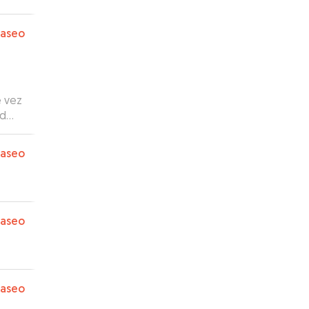
paseo
e vez
ad
paseo
paseo
paseo