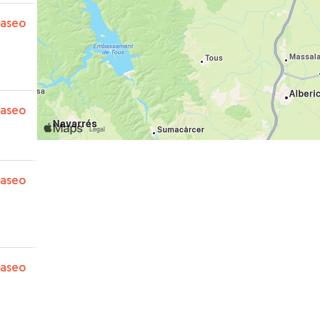
paseo
paseo
paseo
paseo