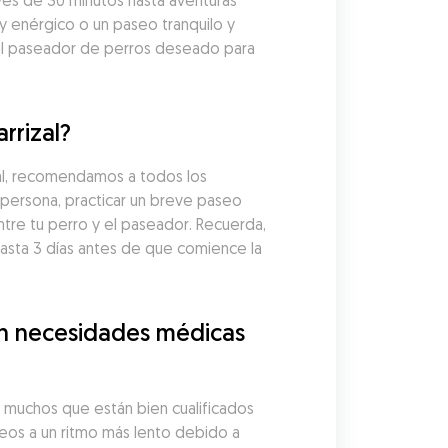
es de 30 minutos hasta aventuras 
y enérgico o un paseo tranquilo y 
al paseador de perros deseado para 
rrizal?
al, recomendamos a todos los 
persona, practicar un breve paseo 
tre tu perro y el paseador. Recuerda, 
ta 3 días antes de que comience la 
n necesidades médicas 
muchos que están bien cualificados 
os a un ritmo más lento debido a 