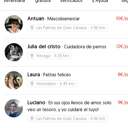
veterinaria
gratuita
verificados
y Ayuda
se
Antuan
10€
/
·
Mascobienestar
Las Palmas de Gran Canaria
- 3.96 km
Julia del cristo
12€
/
·
Cuidadora de perros
Arinaga
- 6.35 km
Laura
8€
/
·
Patitas felices
Vecindario
- 6.45 km
Luciano
9€
/
·
En sus ojos llenos de amor, solo
veo un tesoro, y yo cuidaré el tuyo!
Las Palmas de Gran Canaria
- 6.96 km