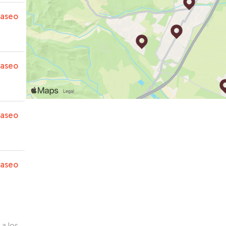
paseo
paseo
paseo
paseo
 a los