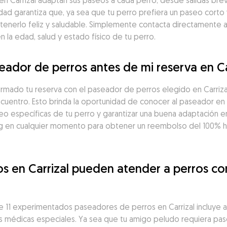
 Carrizal adaptan sus paseos a cada perro, desde salidas brev
idad garantiza que, ya sea que tu perro prefiera un paseo corto 
tenerlo feliz y saludable. Simplemente contacta directamente 
la edad, salud y estado físico de tu perro.
ador de perros antes de mi reserva en Ca
irmado tu reserva con el paseador de perros elegido en Carriz
ncuentro. Esto brinda la oportunidad de conocer al paseador en 
seo específicas de tu perro y garantizar una buena adaptación en
 en cualquier momento para obtener un reembolso del 100% has
s en Carrizal pueden atender a perros co
11 experimentados paseadores de perros en Carrizal incluye a 
 médicas especiales. Ya sea que tu amigo peludo requiera pase