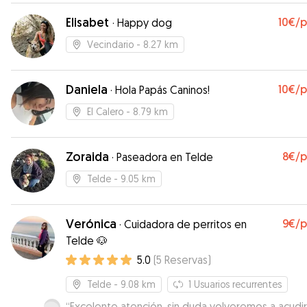
Elisabet
10€
/
·
Happy dog
Vecindario
- 8.27 km
Daniela
10€
/
·
Hola Papás Caninos!
El Calero
- 8.79 km
Zoraida
8€
/
·
Paseadora en Telde
Telde
- 9.05 km
Verónica
9€
/
·
Cuidadora de perritos en
Telde 🐶
5.0
(
5
Reservas
)
Telde
- 9.08 km
1
Usuarios recurrentes
“
Excelente atención, sin duda volveremos a acudir