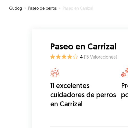
Gudog
»
Paseo de perros
»
Paseo en Carrizal
Paseo en Carrizal
4
(
15
Valoraciones
)
11 excelentes
Pr
cuidadores de perros
p
en Carrizal