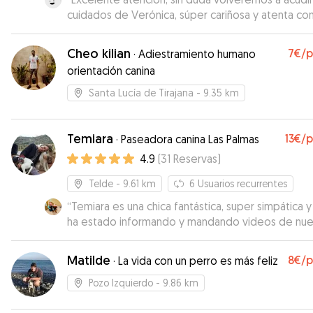
cuidados de Verónica, súper cariñosa y atenta co
nuestros 3 perritos y nuestro gato. 100%
recomiendable para nosotros fue una nueva
Cheo kilian
7€
/
·
Adiestramiento humano
experiencia en la cual teníamos muchas dudas y
orientación canina
tenemos sobre con quien dejar a nuestros animal
nada más conocer a Verónica y ver cómo los trata
Santa Lucía de Tirajana
- 9.35 km
dejó muy tranquilas. Mil veces más, gracias!!
”
Temiara
13€
/
·
Paseadora canina Las Palmas
4.9
(
31
Reservas
)
Telde
- 9.61 km
6
Usuarios recurrentes
“
Temiara es una chica fantástica, super simpática y
ha estado informando y mandando videos de nue
peque todo el día. La peque ha estado genial y 
contenta. Recomendable 100%!!
”
Matilde
8€
/
·
La vida con un perro es más feliz
Pozo Izquierdo
- 9.86 km