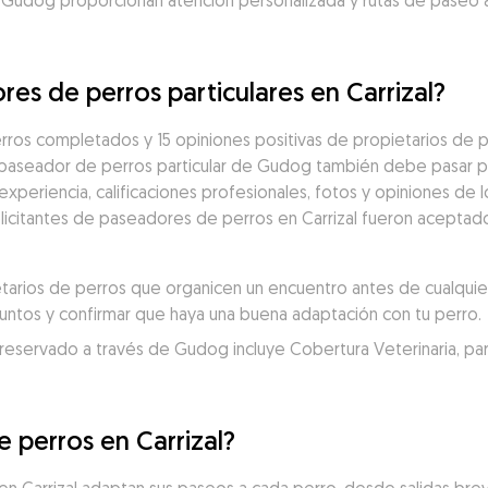
 Gudog proporcionan atención personalizada y rutas de paseo 
es de perros particulares en Carrizal?
ros completados y 15 opiniones positivas de propietarios de p
 paseador de perros particular de Gudog también debe pasar po
eriencia, calificaciones profesionales, fotos y opiniones de los
olicitantes de paseadores de perros en Carrizal fueron aceptado
rios de perros que organicen un encuentro antes de cualquier 
juntos y confirmar que haya una buena adaptación con tu perro.
servado a través de Gudog incluye Cobertura Veterinaria, para un
 perros en Carrizal?