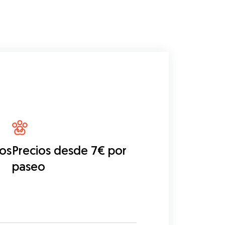
eos
Precios desde 7€ por
paseo