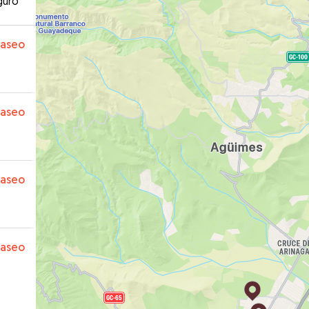
guro
paseo
paseo
paseo
paseo