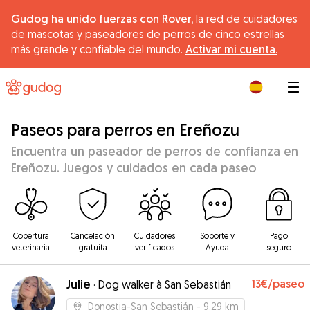
Gudog ha unido fuerzas con Rover,
la red de cuidadores
de mascotas y paseadores de perros de cinco estrellas
más grande y confiable del mundo.
Activar mi cuenta.
|
Paseos para perros en Ereñozu
Encuentra un paseador de perros de confianza en
Ereñozu. Juegos y cuidados en cada paseo
Cobertura
Cancelación
Cuidadores
Soporte y
Pago
veterinaria
gratuita
verificados
Ayuda
seguro
Julie
13€
/paseo
·
Dog walker à San Sebastián
Donostia-San Sebastián
- 9.29 km