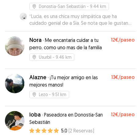
Donostia-San Sebastián
- 9.44 km
“
Lucia, es una chica muy simpática que ha
cuidado genial de a Sia. Se nota que le gustan
los perros. La mía, lo ha pasado genial. Gracias
”
Nora
12€
/paseo
·
Me encantaria cuidar a tu
perro, como uno mas de la familia
Usurbil
- 9.46 km
Alazne
13€
/paseo
·
¡Tu mejor amigo en las
mejores manos!
Lezo
- 9.51 km
Ioba
12€
/paseo
·
Paseadora en Donostia-San
Sebastián
5.0
(
2
Reservas
)