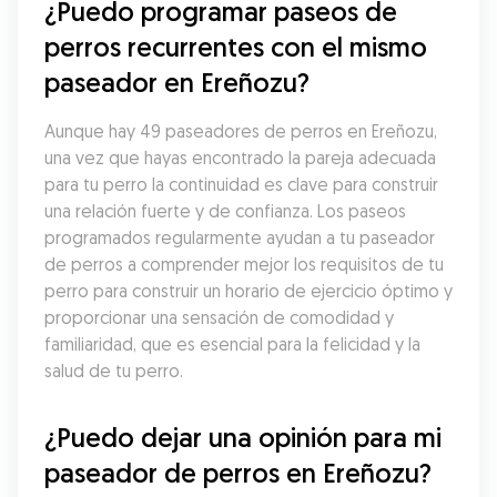
¿Puedo programar paseos de 
perros recurrentes con el mismo 
paseador en Ereñozu?
Aunque hay 49 paseadores de perros en Ereñozu, 
una vez que hayas encontrado la pareja adecuada 
para tu perro la continuidad es clave para construir 
una relación fuerte y de confianza. Los paseos 
programados regularmente ayudan a tu paseador 
de perros a comprender mejor los requisitos de tu 
perro para construir un horario de ejercicio óptimo y 
proporcionar una sensación de comodidad y 
familiaridad, que es esencial para la felicidad y la 
salud de tu perro.
¿Puedo dejar una opinión para mi 
paseador de perros en Ereñozu?