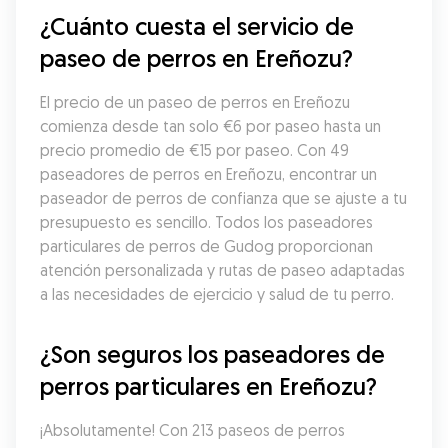
¿Cuánto cuesta el servicio de 
paseo de perros en Ereñozu?
El precio de un paseo de perros en Ereñozu 
comienza desde tan solo €6 por paseo hasta un 
precio promedio de €15 por paseo. Con 49 
paseadores de perros en Ereñozu, encontrar un 
paseador de perros de confianza que se ajuste a tu 
presupuesto es sencillo. Todos los paseadores 
particulares de perros de Gudog proporcionan 
atención personalizada y rutas de paseo adaptadas 
a las necesidades de ejercicio y salud de tu perro.
¿Son seguros los paseadores de 
perros particulares en Ereñozu?
¡Absolutamente! Con 213 paseos de perros 