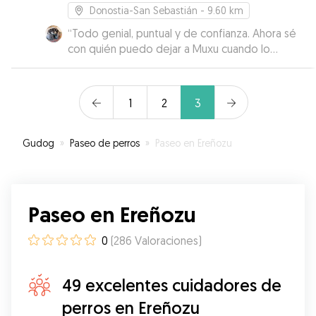
Donostia-San Sebastián
- 9.60 km
“
Todo genial, puntual y de confianza. Ahora sé
con quién puedo dejar a Muxu cuando lo
necesito! Gracias Ioba!
”
1
2
3
Gudog
»
Paseo de perros
»
Paseo en Ereñozu
Paseo en Ereñozu
0
(
286
Valoraciones
)
49 excelentes cuidadores de
perros en Ereñozu