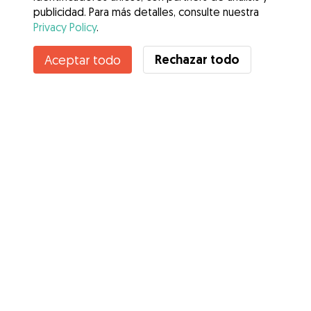
publicidad. Para más detalles, consulte nuestra
Privacy Policy
.
Rechazar todo
Aceptar todo
Servicios
Cómo funciona
Sobre Gudog
Opiniones
Cobertura Veterinaria
Consejos para dueños de perros
Consejos para cuidadores