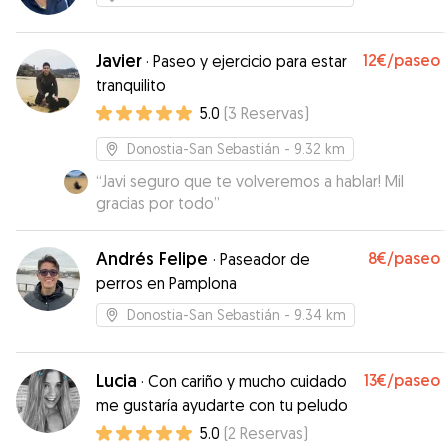
Javier
12€
/paseo
·
Paseo y ejercicio para estar
tranquilito
5.0
(
3
Reservas
)
Donostia-San Sebastián
- 9.32 km
“
Javi seguro que te volveremos a hablar! Mil
gracias por todo
”
Andrés Felipe
8€
/paseo
·
Paseador de
perros en Pamplona
Donostia-San Sebastián
- 9.34 km
Lucia
13€
/paseo
·
Con cariño y mucho cuidado
me gustaría ayudarte con tu peludo
5.0
(
2
Reservas
)