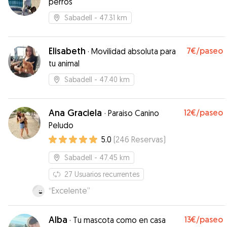
perros
Sabadell
- 47.31 km
Elisabeth
7€
/paseo
·
Movilidad absoluta para
tu animal
Sabadell
- 47.40 km
Ana Graciela
12€
/paseo
·
Paraiso Canino
Peludo
5.0
(
246
Reservas
)
Sabadell
- 47.45 km
27
Usuarios recurrentes
“
Excelente
”
Alba
13€
/paseo
·
Tu mascota como en casa