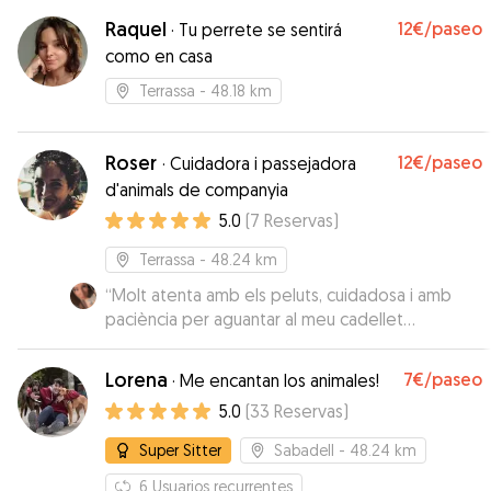
Raquel
12€
/paseo
·
Tu perrete se sentirá
como en casa
Terrassa
- 48.18 km
Roser
12€
/paseo
·
Cuidadora i passejadora
d'animals de companyia
5.0
(
7
Reservas
)
Terrassa
- 48.24 km
“
Molt atenta amb els peluts, cuidadosa i amb
paciència per aguantar al meu cadellet
hiperactiu haha
”
Lorena
7€
/paseo
·
Me encantan los animales!
5.0
(
33
Reservas
)
Super Sitter
Sabadell
- 48.24 km
6
Usuarios recurrentes