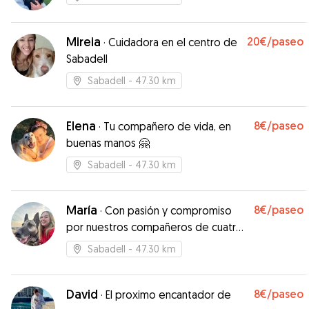
Mireia
20€
/paseo
·
Cuidadora en el centro de
Sabadell
Sabadell
- 47.30 km
Elena
8€
/paseo
·
Tu compañero de vida, en
buenas manos 🤗
Sabadell
- 47.30 km
María
8€
/paseo
·
Con pasión y compromiso
por nuestros compañeros de cuatro
patas
Sabadell
- 47.30 km
David
8€
/paseo
·
El proximo encantador de