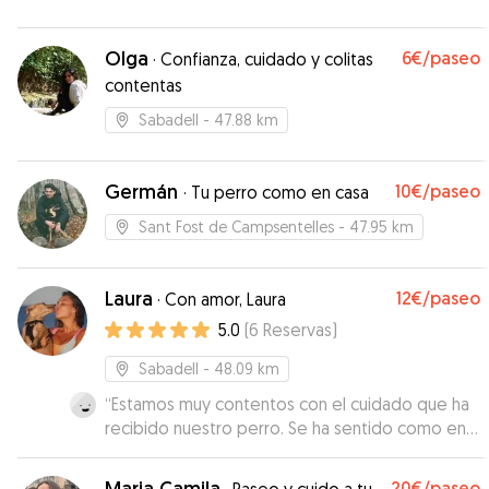
Olga
6€
/paseo
·
Confianza, cuidado y colitas
contentas
Sabadell
- 47.88 km
Germán
10€
/paseo
·
Tu perro como en casa
Sant Fost de Campsentelles
- 47.95 km
Laura
12€
/paseo
·
Con amor, Laura
5.0
(
6
Reservas
)
Sabadell
- 48.09 km
“
Estamos muy contentos con el cuidado que ha
recibido nuestro perro. Se ha sentido como en
casa, ha estado tranquilo y bien atendido
durante toda la estancia. Nos ha mantenido
Maria Camila
20€
/paseo