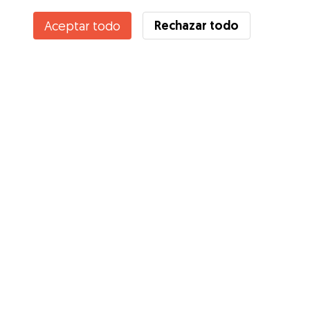
Rechazar todo
Aceptar todo
Servicios
Cómo funciona
Sobre Gudog
Opiniones
Cobertura Veterinaria
Consejos para dueños de perros
Consejos para cuidadores
Hazte cuidador
Blog