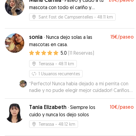
·
Paseo y cuido a tu
informados y nos ha enviado fotos, lo que nos
mascota con todo el cariño y
ha dado mucha tranquilidad.
”
atención que necesita
Sant Fost de Campsentelles
- 48.11 km
sonia
15€
/paseo
·
Nunca dejo solas a las
mascotas en casa.
5.0
(
11
Reservas
)
Terrassa
- 48.11 km
1
Usuarios recurrentes
“
Perfecto! Nunca habia dejado a mi perrita con
nadie y no pude elegir mejor cuidador! Cariñosa,
atenta, segura y comunicativa. Repetiremos con
Sonia!
”
Tania Elizabeth
10€
/paseo
·
Siempre los
cuido y nunca los dejo solos
Terrassa
- 48.12 km