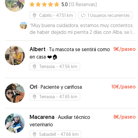
5.0
(
13
Reservas
)
Cabrils
- 47.51 km
1
Usuarios recurrentes
“
Muy buena cuidadora, estamos muy contentos
de haber dejado mi perrita 2 días con Alba, se lo
pasó genial en los paseos por la montaña
”
Albert
9€
/paseo
·
Tu mascota se sentirá como
en casa ❤️🏠
Terrassa
- 47.56 km
Ori
10€
/paseo
·
Paciente y cariñosa
Terrassa
- 47.65 km
Macarena
8€
/paseo
·
Auxiliar técnico
veterinario
Sabadell
- 47.66 km