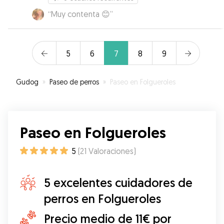
“
Muy contenta 😊
”
5
6
7
8
9
Gudog
»
Paseo de perros
»
Paseo en Folgueroles
Paseo en Folgueroles
5
(
21
Valoraciones
)
5 excelentes cuidadores de
perros en Folgueroles
Precio medio de 11€ por