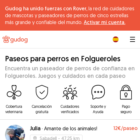
Gudog ha unido fuerzas con Rover,
la red de cuidadores
de mascotas y paseadores de perros de cinco estrellas
más grande y confiable del mundo.
Activar mi cuenta.
|
Paseos para perros en Folgueroles
Encuentra un paseador de perros de confianza en
Folgueroles. Juegos y cuidados en cada paseo
Cobertura
Cancelación
Cuidadores
Soporte y
Pago
veterinaria
gratuita
verificados
Ayuda
seguro
Julia
12€
/paseo
·
Amante de los animales!
Sabadell
- 47.25 km