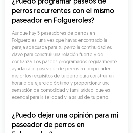
¿Puedo programar paseos de 
perros recurrentes con el mismo 
paseador en Folgueroles?
Aunque hay 5 paseadores de perros en 
Folgueroles, una vez que hayas encontrado la 
pareja adecuada para tu perro la continuidad es 
clave para construir una relación fuerte y de 
confianza. Los paseos programados regularmente 
ayudan a tu paseador de perros a comprender 
mejor los requisitos de tu perro para construir un 
horario de ejercicio óptimo y proporcionar una 
sensación de comodidad y familiaridad, que es 
esencial para la felicidad y la salud de tu perro.
¿Puedo dejar una opinión para mi 
paseador de perros en 