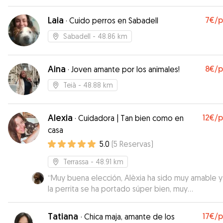
que lo estaban pasando. Genial!!!
”
Laia
7€
/
·
Cuido perros en Sabadell
Sabadell
- 48.86 km
Aina
8€
/
·
Joven amante por los animales!
Teià
- 48.88 km
Alexia
12€
/
·
Cuidadora | Tan bien como en
casa
5.0
(
5
Reservas
)
Terrassa
- 48.91 km
“
Muy buena elección, Alèxia ha sido muy amable y con
la perrita se ha portado súper bien, muy
recomendable.
”
Tatiana
17€
/
·
Chica maja, amante de los