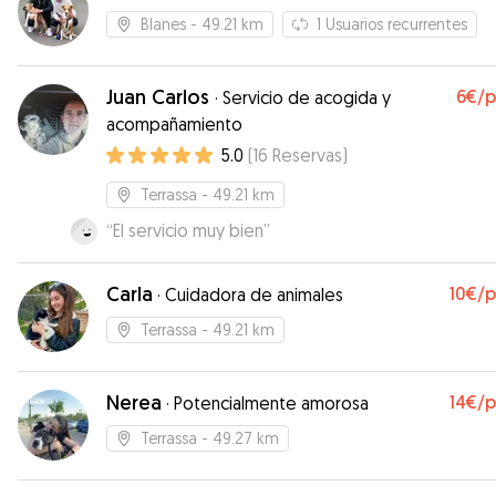
Blanes
- 49.21 km
1
Usuarios recurrentes
Juan Carlos
6€
/
·
Servicio de acogida y
acompañamiento
5.0
(
16
Reservas
)
Terrassa
- 49.21 km
“
El servicio muy bien
”
Carla
10€
/
·
Cuidadora de animales
Terrassa
- 49.21 km
Nerea
14€
/
·
Potencialmente amorosa
Terrassa
- 49.27 km