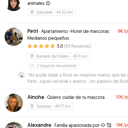
animales 😊
Sabadell
- 49.02 km
Petri
8€
/
·
Apartamento -Hotel de mascotas
Medianos pequeños
5.0
(
99
Reservas
)
Barberà del Vallès
- 49.11 km
3
Usuarios recurrentes
“
No pude dejar a Rock en mejores manos que las
Petri…super servicial y atenta …los paseos de Roc
fueron de fábula y Petri nos informaba puntualme
después de cada paseo. No dudaré en volver a
Ainoha
10€
/
·
Quiero cuidar de tu mascota
confiar en ella cuando necesite sus servicios. Esto
encantada y Rock el que más. Muchísimas gracias!!
Terrassa
- 49.17 km
Alexandre
18€
/
·
Familia apasionada por 🐶 🥰