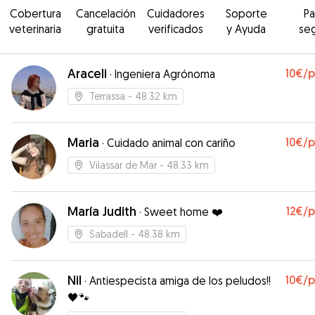
Cobertura
Cancelación
Cuidadores
Soporte
P
veterinaria
gratuita
verificados
y Ayuda
se
Araceli
10€
/
·
Ingeniera Agrónoma
Terrassa
- 48.32 km
Maria
10€
/
·
Cuidado animal con cariño
Vilassar de Mar
- 48.33 km
María Judith
12€
/
·
Sweet home ❤️
Sabadell
- 48.38 km
Nil
10€
/
·
Antiespecista amiga de los peludos!!
🖤🐾