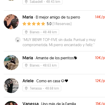
Sabadell
- 48.43 km
Maria
14€
/
·
El mejor amigo de tu perro
5.0
(
1
Reservas
)
Blanes
- 48.48 km
“
MUY BIEN!!!! TOP-FIVE sin duda. Puntual y muy
comprometida. Mi perro encantado y feliz.
”
Maria
10€
/
·
Amante de los perritos🐕
Blanes
- 48.63 km
Ariele
12€
/
·
Como en casa 🐶🖤
Terrassa
- 48.68 km
Vanessa
15€
/
·
Uno más de la Familia