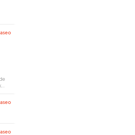
paseo
 de
k
nte
paseo
y
”
paseo