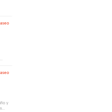
paseo
paseo
iño y
en