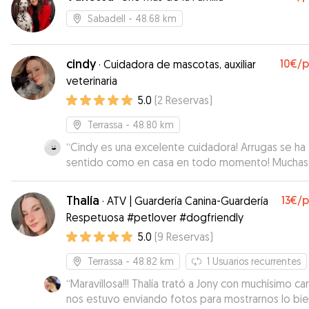
Sabadell
- 48.68 km
cindy
10€
/
·
Cuidadora de mascotas, auxiliar
veterinaria
5.0
(
2
Reservas
)
Terrassa
- 48.80 km
“
Cindy es una excelente cuidadora! Arrugas se ha
sentido como en casa en todo momento! Muchas
gracias Cindy! Definitivamente repetiremos!
”
Thalía
13€
/
·
ATV | Guardería Canina-Guardería
Respetuosa #petlover #dogfriendly
5.0
(
9
Reservas
)
Terrassa
- 48.82 km
1
Usuarios recurrentes
“
Maravillosa!!! Thalía trató a Jony con muchísimo car
nos estuvo enviando fotos para mostrarnos lo bi