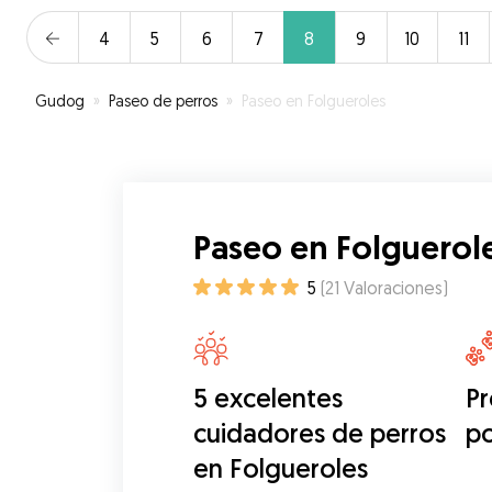
4
5
6
7
8
9
10
11
Gudog
»
Paseo de perros
»
Paseo en Folgueroles
Paseo en Folguerol
5
(
21
Valoraciones
)
5 excelentes
Pr
cuidadores de perros
p
en Folgueroles