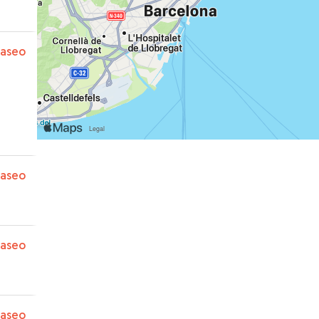
paseo
paseo
paseo
paseo