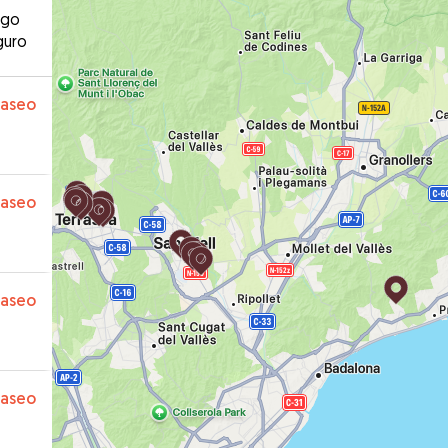
ago
guro
paseo
paseo
paseo
paseo