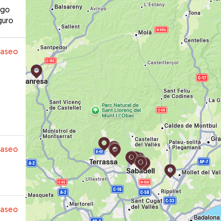
ago
guro
paseo
paseo
paseo