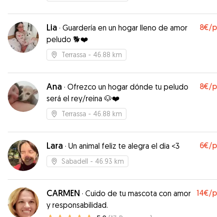
Lia
8€
/
·
Guardería en un hogar lleno de amor
peludo 🐕❤️
Terrassa
- 46.88 km
Ana
8€
/
·
Ofrezco un hogar dónde tu peludo
será el rey/reina 🐶❤️
Terrassa
- 46.88 km
Lara
6€
/
·
Un animal feliz te alegra el dia <3
Sabadell
- 46.93 km
CARMEN
14€
/
·
Cuido de tu mascota con amor
y responsabilidad.