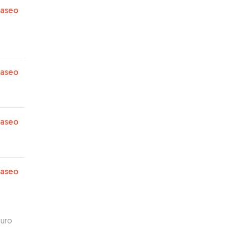
paseo
paseo
paseo
paseo
guro