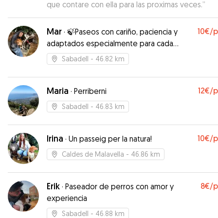
que contare con ella para las proximas veces.
”
Mar
10€
/
·
🍃Paseos con cariño, paciencia y
adaptados especialmente para cada
peludo🌱
Sabadell
- 46.82 km
Maria
12€
/
·
Perriberni
Sabadell
- 46.83 km
Irina
10€
/
·
Un passeig per la natura!
Caldes de Malavella
- 46.86 km
Erik
8€
/
·
Paseador de perros con amor y
experiencia
Sabadell
- 46.88 km