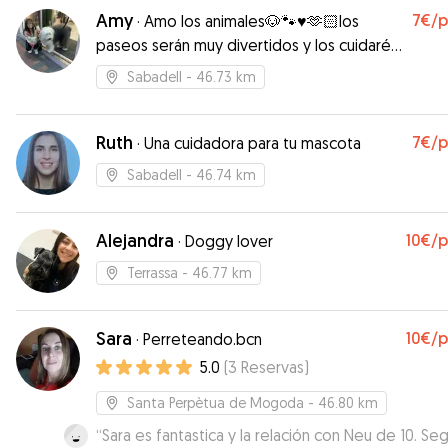
Amy
7€
/
·
Amo los animales🐶🐾♥️🫶🏻los
paseos serán muy divertidos y los cuidaré
como si fueran míos🥰Guau guau!
Sabadell
- 46.73 km
Ruth
7€
/
·
Una cuidadora para tu mascota
Sabadell
- 46.74 km
Alejandra
10€
/
·
Doggy lover
Terrassa
- 46.77 km
Sara
10€
/
·
Perreteando.bcn
5.0
(
3
Reservas
)
Santa Perpètua de Mogoda
- 46.80 km
“
Sara es fantastica y la relación con Neu de 10. Se