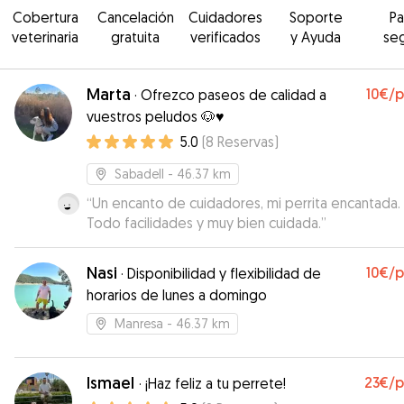
Cobertura
Cancelación
Cuidadores
Soporte
P
veterinaria
gratuita
verificados
y Ayuda
se
Marta
10€
/
·
Ofrezco paseos de calidad a
vuestros peludos 🐶♥️
5.0
(
8
Reservas
)
Sabadell
- 46.37 km
“
Un encanto de cuidadores, mi perrita encantada.
Todo facilidades y muy bien cuidada.
”
Nasi
10€
/
·
Disponibilidad y flexibilidad de
horarios de lunes a domingo
Manresa
- 46.37 km
Ismael
23€
/
·
¡Haz feliz a tu perrete!