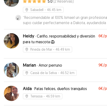
5.0
(
2
Reservas
)
Sabadell
- 46.45 km
“
Recomendable al 100% Ismael un gran profesiona
supo cuidar perfectamente a Dakota, ayudandola
progresar un poco con su reactividad contra otro
perros. Ademas esta en contacto permanente
Heidy
6€
/
·
Cariño, responsabilidad y diversión
contigo, enviandote videos y comentarios. Una
para tu mascota 🦁
pasada
”
Pineda de Mar
- 46.49 km
Marian
9€
/
·
Amor perruno
Cassà de la Selva
- 46.52 km
Aida
6€
/
·
Patas felices, dueños tranquilos
Terrassa
- 46.59 km