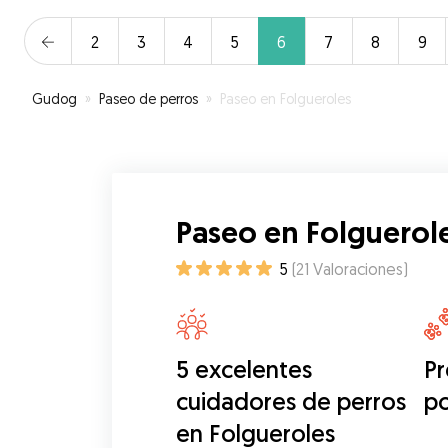
2
3
4
5
6
7
8
9
Gudog
»
Paseo de perros
»
Paseo en Folgueroles
Paseo en Folguerol
5
(
21
Valoraciones
)
5 excelentes
Pr
cuidadores de perros
p
en Folgueroles