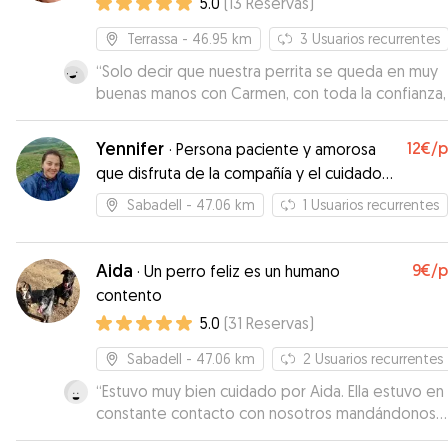
5.0
(
13
Reservas
)
Terrassa
- 46.95 km
3
Usuarios recurrentes
“
Solo decir que nuestra perrita se queda en muy
buenas manos con Carmen, con toda la confianza
agradecidos
”
Yennifer
12€
/
·
Persona paciente y amorosa
que disfruta de la compañía y el cuidado
de los animales
Sabadell
- 47.06 km
1
Usuarios recurrentes
Aida
9€
/
·
Un perro feliz es un humano
contento
5.0
(
31
Reservas
)
Sabadell
- 47.06 km
2
Usuarios recurrentes
“
Estuvo muy bien cuidado por Aida. Ella estuvo en
constante contacto con nosotros mandándonos
fotos!
”