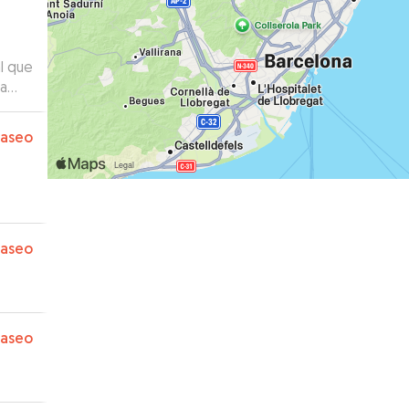
l que
 a
s
paseo
paseo
paseo