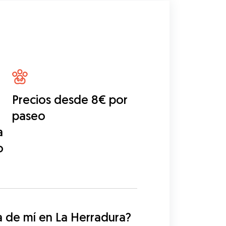
Precios desde 8€ por
paseo
a
o
 de mí en La Herradura?