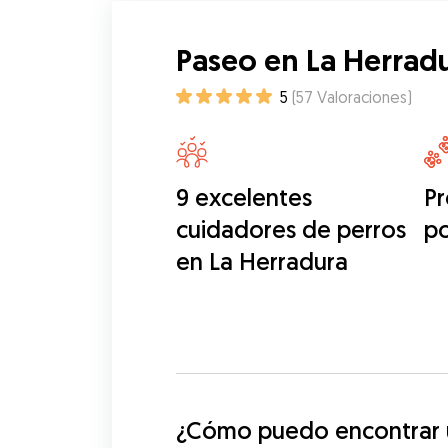
Paseo en La Herrad
5
(
57
Valoraciones
)
9 excelentes
Pr
cuidadores de perros
p
en La Herradura
¿Cómo puedo encontrar u