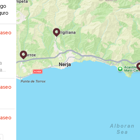
ago
guro
paseo
a
a
z que
paseo
paseo
s