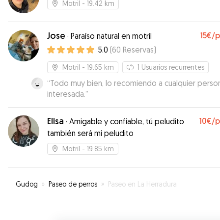
buen hacer.
”
Motril
- 19.42 km
Jose
15€
/
·
Paraíso natural en motril
5.0
(
60
Reservas
)
Motril
- 19.65 km
1
Usuarios recurrentes
“
Todo muy bien, lo recomiendo a cualquier perso
interesada.
”
Elisa
10€
/
·
Amigable y confiable, tú peludito
también será mi peludito
Motril
- 19.85 km
Gudog
»
Paseo de perros
»
Paseo en La Herradura