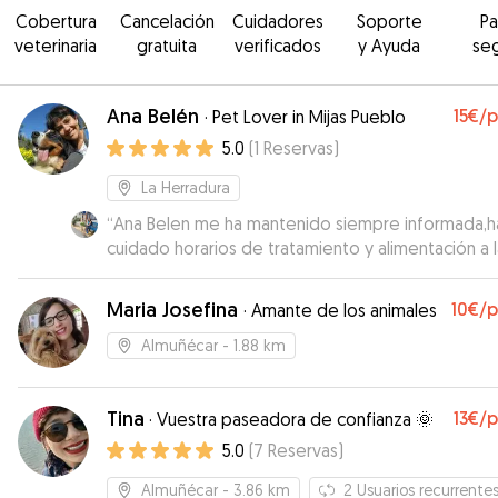
Cobertura
Cancelación
Cuidadores
Soporte
P
veterinaria
gratuita
verificados
y Ayuda
se
Ana Belén
15€
/
·
Pet Lover in Mijas Pueblo
5.0
(
1
Reservas
)
La Herradura
“
Ana Belen me ha mantenido siempre informada,h
cuidado horarios de tratamiento y alimentación a l
perfección y para mi lo más importante es lo feli
Duna se ha sentido en sus paseos etc.
”
Maria Josefina
10€
/
·
Amante de los animales
Almuñécar
- 1.88 km
Tina
13€
/
·
Vuestra paseadora de confianza 🌞
5.0
(
7
Reservas
)
Almuñécar
- 3.86 km
2
Usuarios recurrente