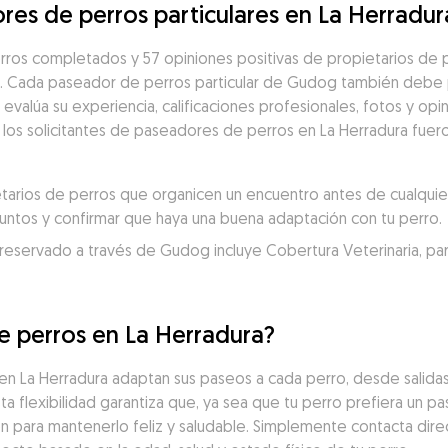
res de perros particulares en La Herradur
ros completados y 57 opiniones positivas de propietarios de p
s. Cada paseador de perros particular de Gudog también debe 
alúa su experiencia, calificaciones profesionales, fotos y opin
e los solicitantes de paseadores de perros en La Herradura fuer
rios de perros que organicen un encuentro antes de cualquier 
juntos y confirmar que haya una buena adaptación con tu perro.
servado a través de Gudog incluye Cobertura Veterinaria, para un
e perros en La Herradura?
 La Herradura adaptan sus paseos a cada perro, desde salidas
a flexibilidad garantiza que, ya sea que tu perro prefiera un p
ón para mantenerlo feliz y saludable. Simplemente contacta dir