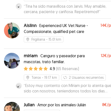
“
Tina ha sido maravillosa con Jarvis. Muy amable,
cercana, paciente y cariñosa. Repetiremos!!
”
Aislinn
14€
/
·
Experienced UK Vet Nurse -
Compassionate, qualified pet care
Frigiliana
- 15.01 km
miriam
12€
/
·
Canguro y paseador para
mascotas, trato familiar.
4.9
(
65
Reservas
)
Torrox
- 19.17 km
2
Usuarios recurrentes
“
Estoy muy contento con Míriam por lo atenta que
sido con nosotros, teniendonos todos los dias
informados. Estamos muy contentos con ella y se
que si en otro momento necesitamos cuidador p
Julian
8€
/
·
Amor por los animales-Julián
Diana contaremos von ella. Gracias por tu dedicación y