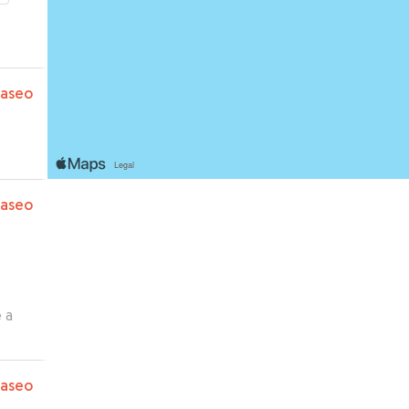
paseo
paseo
 a
guro
ara
paseo