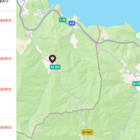
guro
paseo
paseo
paseo
paseo