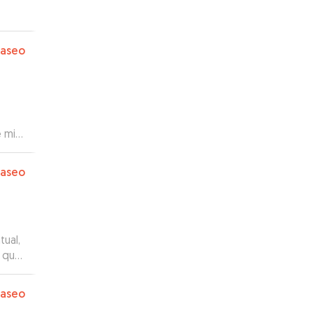
paseo
 mi
gando
paseo
tual,
a que
paseo