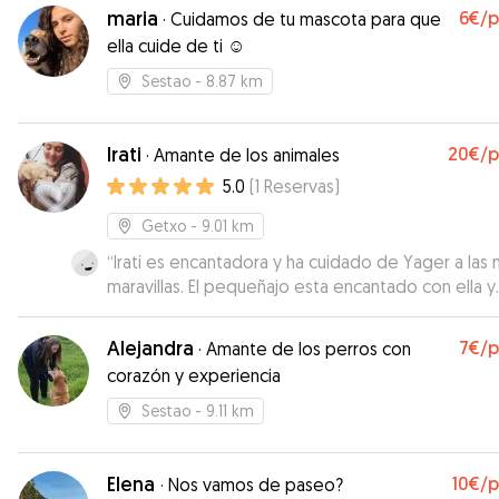
maria
6€
/
·
Cuidamos de tu mascota para que
ella cuide de ti ☺️
Sestao
- 8.87 km
Irati
20€
/
·
Amante de los animales
5.0
(
1
Reservas
)
Getxo
- 9.01 km
“
Irati es encantadora y ha cuidado de Yager a las m
maravillas. El pequeñajo esta encantado con ella y
desde el primer día la recibe emocionadisimo cu
empieza su “guarderia”. Repetiré cada vez que lo
Alejandra
7€
/
·
Amante de los perros con
necesite
”
corazón y experiencia
Sestao
- 9.11 km
Elena
10€
/
·
Nos vamos de paseo?