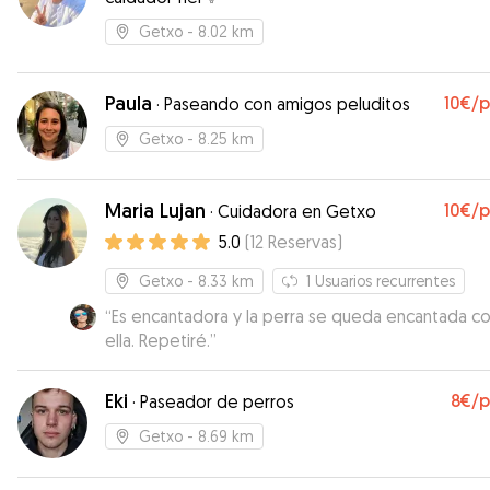
Getxo
- 8.02 km
Paula
10€
/
·
Paseando con amigos peluditos
Getxo
- 8.25 km
Maria Lujan
10€
/
·
Cuidadora en Getxo
5.0
(
12
Reservas
)
Getxo
- 8.33 km
1
Usuarios recurrentes
“
Es encantadora y la perra se queda encantada c
ella. Repetiré.
”
Eki
8€
/
·
Paseador de perros
Getxo
- 8.69 km