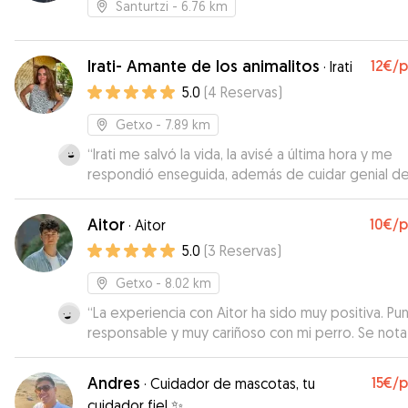
Santurtzi
- 6.76 km
Irati- Amante de los animalitos
12€
/
·
Irati
5.0
(
4
Reservas
)
Getxo
- 7.89 km
“
Irati me salvó la vida, la avisé a última hora y me
respondió enseguida, además de cuidar genial de
perrita tiene una perrita riquísima y estuvieron ju
así que SUPER!!!!
”
Aitor
10€
/
·
Aitor
5.0
(
3
Reservas
)
Getxo
- 8.02 km
“
La experiencia con Aitor ha sido muy positiva. Pun
responsable y muy cariñoso con mi perro. Se not
le encantan los animales y que tiene experiencia.
”
Andres
15€
/
·
Cuidador de mascotas, tu
cuidador fiel ✨