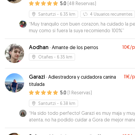
5.0
(
48
Reservas
)
Santurtzi
- 6.35 km
4
Usuarios recurrentes
“
Muy tranquilo con buen corazon, ha cuidado la pe
muy como si fuera la suya recomiendo 100%
”
Aodhan
10€
/
·
Amante de los perros
Otañes
- 6.35 km
Garazi
11€
/
·
Adiestradora y cuidadora canina
titulada
5.0
(
1
Reservas
)
Santurtzi
- 6.38 km
“
Ha sido todo perfecto! Garazi es muy maja y mu
atenta, no ha podido cuidar a Gora de mejor mane