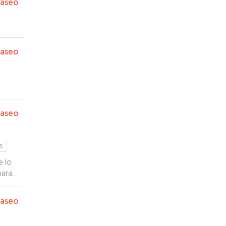
paseo
paseo
paseo
s
e lo
para
paseo