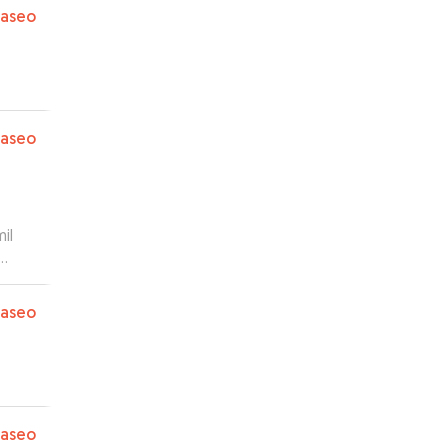
paseo
paseo
il
ando
paseo
paseo