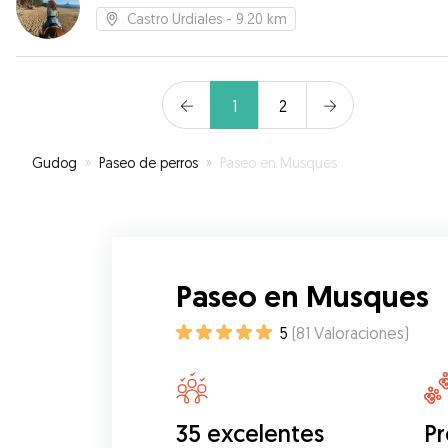
Castro Urdiales
- 9.20 km
1
2
Gudog
»
Paseo de perros
»
Paseo en Musques
Paseo en Musques
5
(
81
Valoraciones
)
35 excelentes
Pr