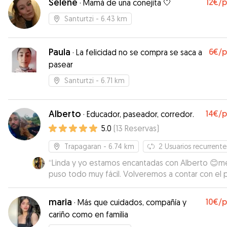
Selene
12€
/
·
Mamá de una conejita 🤍
Santurtzi
- 6.43 km
Paula
6€
/
·
La felicidad no se compra se saca a
pasear
Santurtzi
- 6.71 km
Alberto
14€
/
·
Educador, paseador, corredor.
5.0
(
13
Reservas
)
Trapagaran
- 6.74 km
2
Usuarios recurrente
“
Linda y yo estamos encantadas con Alberto 😊m
puso todo muy fácil. Volveremos a contar con el 
próximas ocasiones.
”
maria
10€
/
·
Más que cuidados, compañía y
cariño como en familia