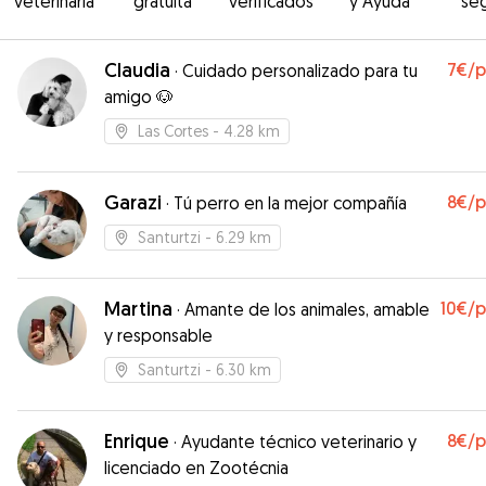
veterinaria
gratuita
verificados
y Ayuda
se
Claudia
7€
/
·
Cuidado personalizado para tu
amigo 🐶
Las Cortes
- 4.28 km
Garazi
8€
/
·
Tú perro en la mejor compañía
Santurtzi
- 6.29 km
Martina
10€
/
·
Amante de los animales, amable
y responsable
Santurtzi
- 6.30 km
Enrique
8€
/
·
Ayudante técnico veterinario y
licenciado en Zootécnia