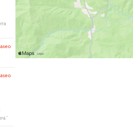
rra
paseo
paseo
y
ra.
”