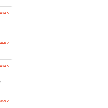
paseo
paseo
paseo
e
paseo