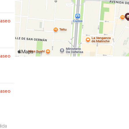
paseo
paseo
paseo
dida