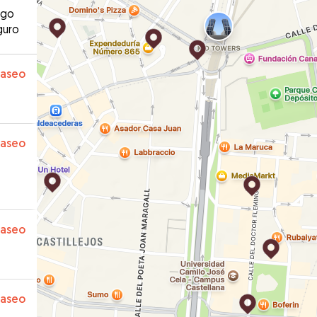
ago
guro
paseo
paseo
paseo
paseo