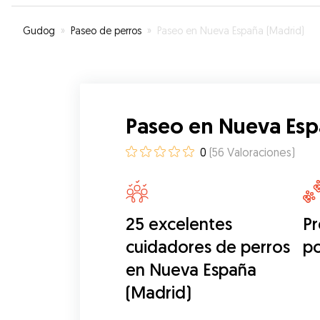
todas las opciones posibles. Darwin se fue muy
contento con ella, se nota que le encantan los per
Gudog
»
Paseo de perros
»
Paseo en Nueva España (Madrid)
Recomendable 100%. ¡Repetiré seguro!
”
Paseo en Nueva Esp
0
(
56
Valoraciones
)
25 excelentes
Pr
cuidadores de perros
p
en Nueva España
(Madrid)