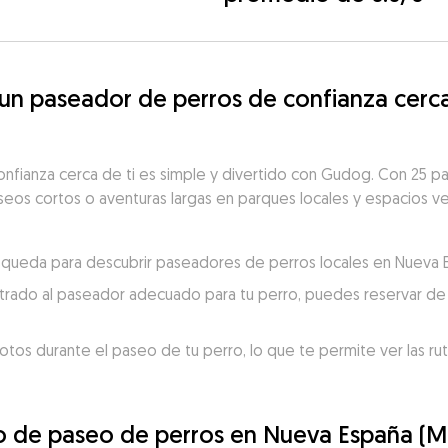
n paseador de perros de confianza cerca
nfianza cerca de ti es simple y divertido con Gudog. Con 25 
aseos cortos o aventuras largas en parques locales y espacios ve
búsqueda para descubrir paseadores de perros locales en Nueva 
trado al paseador adecuado para tu perro, puedes reservar de 
otos durante el paseo de tu perro, lo que te permite ver las ru
io de paseo de perros en Nueva España (M