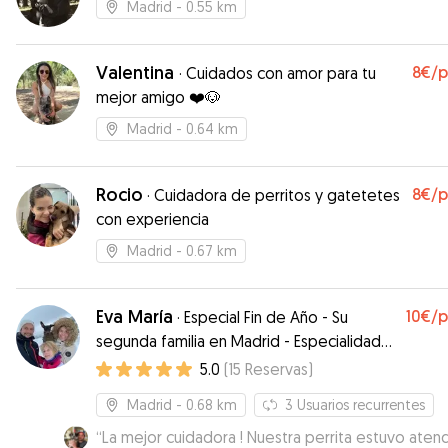
Madrid
- 0.55 km
Valentina
8€
/
·
Cuidados con amor para tu
mejor amigo ❤️🐶
Madrid
- 0.64 km
Rocio
8€
/
·
Cuidadora de perritos y gatetetes
con experiencia
Madrid
- 0.67 km
Eva María
10€
/
·
Especial Fin de Año - Su
segunda familia en Madrid - Especialidad
en urgencias de último minuto! Disponible
5.0
(
15
Reservas
)
en Fin de Año
Madrid
- 0.68 km
3
Usuarios recurrentes
“
La mejor cuidadora ! Nuestra perrita estuvo aten