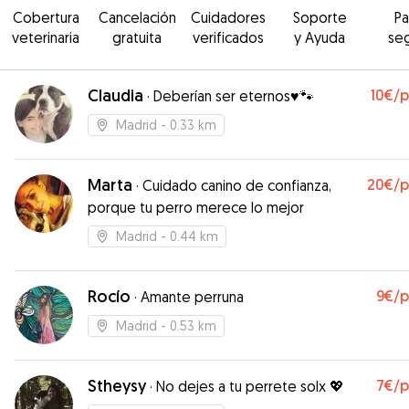
Cobertura
Cancelación
Cuidadores
Soporte
P
veterinaria
gratuita
verificados
y Ayuda
se
Claudia
10€
/
·
Deberían ser eternos♥️🐾
Madrid
- 0.33 km
Marta
20€
/
·
Cuidado canino de confianza,
porque tu perro merece lo mejor
Madrid
- 0.44 km
Rocío
9€
/
·
Amante perruna
Madrid
- 0.53 km
Stheysy
7€
/
·
No dejes a tu perrete solx 💖