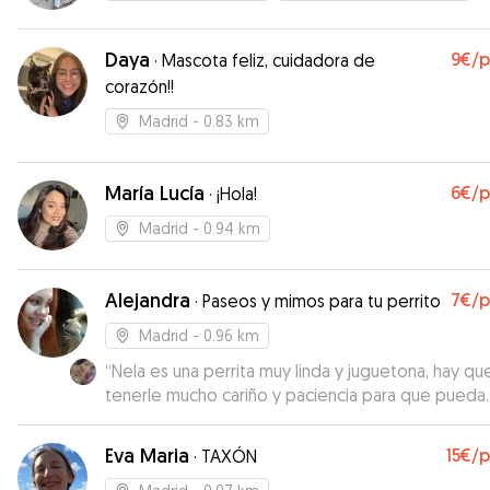
Daya
9€
/
·
Mascota feliz, cuidadora de
corazón!!
Madrid
- 0.83 km
María Lucía
6€
/
·
¡Hola!
Madrid
- 0.94 km
Alejandra
7€
/
·
Paseos y mimos para tu perrito
Madrid
- 0.96 km
“
Nela es una perrita muy linda y juguetona, hay qu
tenerle mucho cariño y paciencia para que pueda
sentirse como en casa ☺️
”
Eva Maria
15€
/
·
TAXÓN