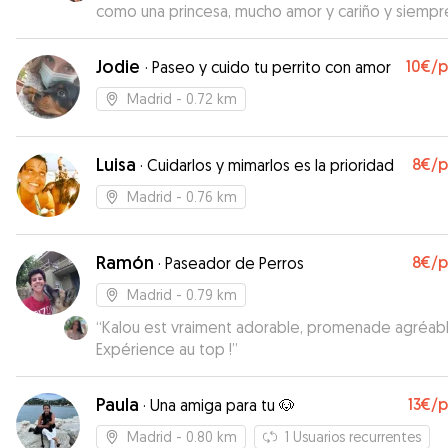
como una princesa, mucho amor y cariño y siempr
actualizándonos de las actividades que ivan
realizando
”
Jodie
10€
/
·
Paseo y cuido tu perrito con amor
Madrid
- 0.72 km
Luisa
8€
/
·
Cuidarlos y mimarlos es la prioridad
Madrid
- 0.76 km
Ramón
8€
/
·
Paseador de Perros
Madrid
- 0.79 km
“
Kalou est vraiment adorable, promenade agréabl
Expérience au top !
”
Paula
13€
/
·
Una amiga para tu 🐶
Madrid
- 0.80 km
1
Usuarios recurrentes