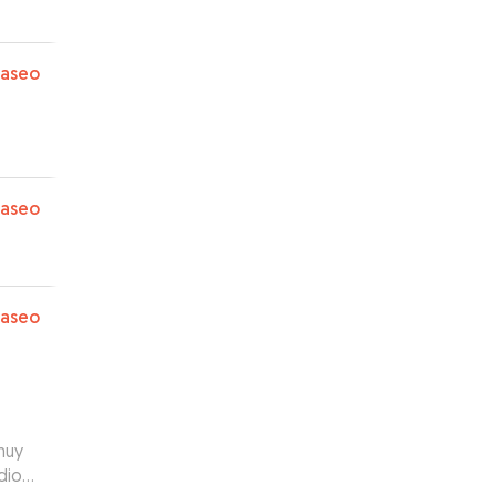
paseo
paseo
paseo
muy
dio