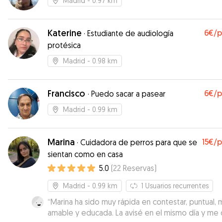
Madrid
- 0.97 km
Katerine
6€
/
·
Estudiante de audiología
protésica
Madrid
- 0.98 km
Francisco
6€
/
·
Puedo sacar a pasear
Madrid
- 0.99 km
Marina
15€
/
·
Cuidadora de perros para que se
sientan como en casa
5.0
(
22
Reservas
)
Madrid
- 0.99 km
1
Usuarios recurrentes
“
Marina ha sido muy rápida en contestar, puntual, 
amable y educada. La avisé en el mismo día y me 