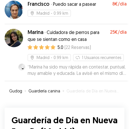
Francisco
8€
/día
·
Puedo sacar a pasear
Madrid
- 0.99 km
Marina
25€
/día
·
Cuidadora de perros para
que se sientan como en casa
5.0
(
22
Reservas
)
Madrid
- 0.99 km
1
Usuarios recurrentes
“
Marina ha sido muy rápida en contestar, puntual,
muy amable y educada. La avisé en el mismo día
y me dio todas las opciones posibles. Darwin se
fue muy contento con ella, se nota que le
Gudog
»
Guardería canina
»
Guardería de Día en Nueva España (Madrid)
encantan los perros. Recomendable 100%.
¡Repetiré seguro!
”
Guardería de Día en Nueva