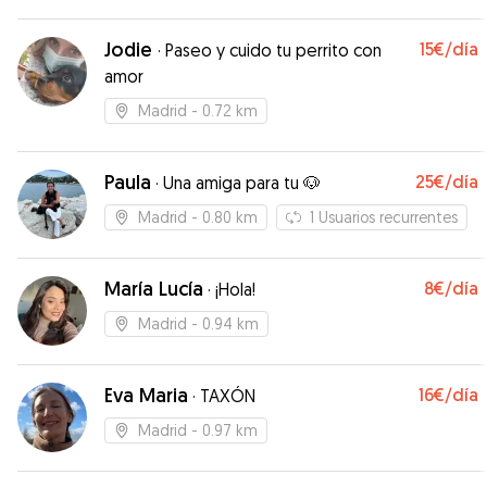
cariño y siempre actualizándonos de las
actividades que ivan realizando
”
Jodie
15€
/día
·
Paseo y cuido tu perrito con
amor
Madrid
- 0.72 km
Paula
25€
/día
·
Una amiga para tu 🐶
Madrid
- 0.80 km
1
Usuarios recurrentes
María Lucía
8€
/día
·
¡Hola!
Madrid
- 0.94 km
Eva Maria
16€
/día
·
TAXÓN
Madrid
- 0.97 km