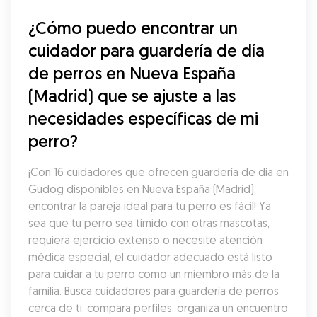
¿Cómo puedo encontrar un 
cuidador para guardería de día 
de perros en Nueva España 
(Madrid) que se ajuste a las 
necesidades específicas de mi 
perro?
¡Con 16 cuidadores que ofrecen guardería de día en 
Gudog disponibles en Nueva España (Madrid), 
encontrar la pareja ideal para tu perro es fácil! Ya 
sea que tu perro sea tímido con otras mascotas, 
requiera ejercicio extenso o necesite atención 
médica especial, el cuidador adecuado está listo 
para cuidar a tu perro como un miembro más de la 
familia. Busca cuidadores para guardería de perros 
cerca de ti, compara perfiles, organiza un encuentro 