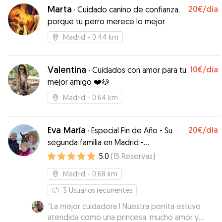
Marta
20€
/día
·
Cuidado canino de confianza,
porque tu perro merece lo mejor
Madrid
- 0.44 km
Valentina
10€
/día
·
Cuidados con amor para tu
mejor amigo ❤️🐶
Madrid
- 0.64 km
Eva María
20€
/día
·
Especial Fin de Año - Su
segunda familia en Madrid -
Especialidad en urgencias de último
5.0
(
15
Reservas
)
minuto! Disponible en Fin de Año
Madrid
- 0.68 km
3
Usuarios recurrentes
“
La mejor cuidadora ! Nuestra perrita estuvo
atendida como una princesa, mucho amor y