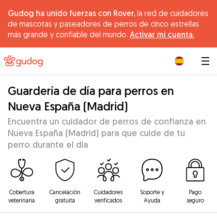
Gudog ha unido fuerzas con Rover,
la red de cuidadores
de mascotas y paseadores de perros de cinco estrellas
más grande y confiable del mundo.
Activar mi cuenta.
|
Guardería de día para perros en
Nueva España (Madrid)
Encuentra un cuidador de perros de confianza en
Nueva España (Madrid) para que cuide de tu
perro durante el día
Cobertura
Cancelación
Cuidadores
Soporte y
Pago
veterinaria
gratuita
verificados
Ayuda
seguro