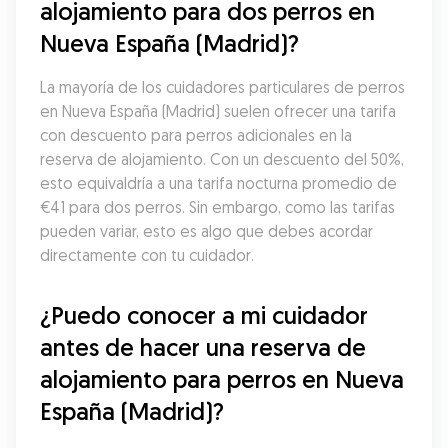
alojamiento para dos perros en 
Nueva España (Madrid)?
La mayoría de los cuidadores particulares de perros 
en Nueva España (Madrid) suelen ofrecer una tarifa 
con descuento para perros adicionales en la 
reserva de alojamiento. Con un descuento del 50%, 
esto equivaldría a una tarifa nocturna promedio de 
€41 para dos perros. Sin embargo, como las tarifas 
pueden variar, esto es algo que debes acordar 
directamente con tu cuidador.
¿Puedo conocer a mi cuidador 
antes de hacer una reserva de 
alojamiento para perros en Nueva 
España (Madrid)?