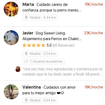
Marta
15€
/noche
·
Cuidado canino de
confianza, porque tu perro merece
lo mejor
Madrid
- 0.44 km
Javier
23€
/noche
·
Dog Sweet Living.
Alojamiento para Perros en Chalet
en Plaza de Castilla
5.0
(
65
Reservas
)
Madrid
- 0.54 km
7
Usuarios recurrentes
“
Una vez más, muy agradecida y contenta por el
cuidado que le ha dado Javier a Noah. Mi perrita
vuelve súper contenta a casa. Siempre me envía
fotos y mensajes para actualizarme de cómo
Valentina
18€
/noche
·
Cuidados con amor
está Noah, y yo me quedo tranquila sabiendo
para tu mejor amigo ❤️🐶
que está tan bien cuidada.
”
Madrid
- 0.64 km