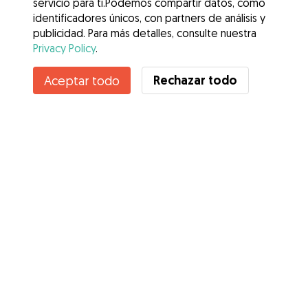
servicio para ti.Podemos compartir datos, como
identificadores únicos, con partners de análisis y
publicidad. Para más detalles, consulte nuestra
Privacy Policy
.
Rechazar todo
Aceptar todo
Servicios
Cómo funciona
Sobre Gudog
Opiniones
Cobertura Veterinaria
Consejos para dueños de perros