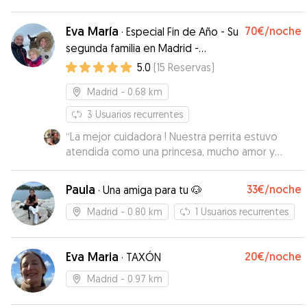
Eva María
70€
/noche
·
Especial Fin de Año - Su
segunda familia en Madrid -
Especialidad en urgencias de último
5.0
(
15
Reservas
)
minuto! Disponible en Fin de Año
Madrid
- 0.68 km
3
Usuarios recurrentes
“
La mejor cuidadora ! Nuestra perrita estuvo
atendida como una princesa, mucho amor y
cariño y siempre actualizándonos de las
actividades que ivan realizando
”
Paula
33€
/noche
·
Una amiga para tu 🐶
Madrid
- 0.80 km
1
Usuarios recurrentes
Eva Maria
20€
/noche
·
TAXÓN
Madrid
- 0.97 km