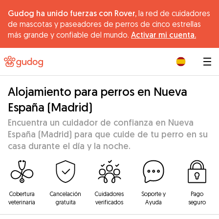
Gudog ha unido fuerzas con Rover,
la red de cuidadores
de mascotas y paseadores de perros de cinco estrellas
más grande y confiable del mundo.
Activar mi cuenta.
|
Alojamiento para perros en Nueva
España (Madrid)
Encuentra un cuidador de confianza en Nueva
España (Madrid) para que cuide de tu perro en su
casa durante el día y la noche.
Cobertura
Cancelación
Cuidadores
Soporte y
Pago
veterinaria
gratuita
verificados
Ayuda
seguro