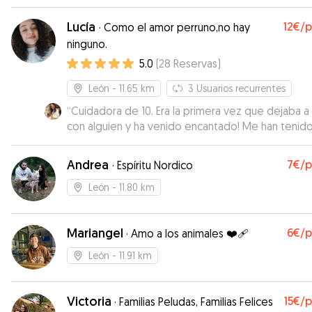
Lucía
12€
/
·
Como el amor perruno,no hay
ninguno.
5.0
(
28
Reservas
)
León
- 11.65 km
3
Usuarios recurrentes
“
Cuidadora de 10. Era la primera vez que dejaba a 
con alguien y ha venido encantado! Me han tenid
informada en todo momento y lo han cuidado
fenomenal, lo recomiendo 100% muchísimas gracia
Andrea
7€
/
·
Espíritu Nordico
😊
”
León
- 11.80 km
Mariangel
6€
/
·
Amo a los animales ❤️‍🩹
León
- 11.91 km
Victoria
15€
/
·
Familias Peludas, Familias Felices