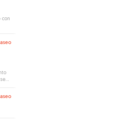
o con
a me
rias
paseo
odo.
 de
.
nto
 se
ncia.
paseo