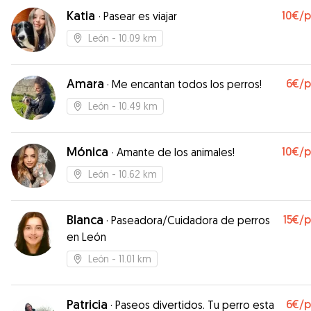
Katia
10€
/
·
Pasear es viajar
León
- 10.09 km
Amara
6€
/
·
Me encantan todos los perros!
León
- 10.49 km
Mónica
10€
/
·
Amante de los animales!
León
- 10.62 km
Blanca
15€
/
·
Paseadora/Cuidadora de perros
en León
León
- 11.01 km
Patricia
6€
/
·
Paseos divertidos. Tu perro esta