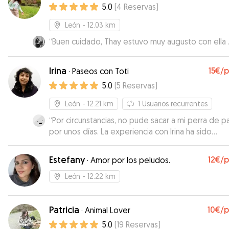
5.0
(
4
Reservas
)
León
- 12.03 km
“
Buen cuidado, Thay estuvo muy augusto con ella 
Irina
15€
/
·
Paseos con Toti
5.0
(
5
Reservas
)
León
- 12.21 km
1
Usuarios recurrentes
“
Por circunstancias, no pude sacar a mi perra de 
por unos días. La experiencia con Irina ha sido
estupenda. Se ha encargado de unos paseos larg
tranquilos, además de todos los mimos del mundo
Estefany
12€
/
·
Amor por los peludos.
perra se encariño con ella y su perrito desde el m
uno y se iba muy contenta con ellos. Por cierto, yo
León
- 12.22 km
también los he disfrutado como si estuviera a tra
de unos vídeos supergeniales!!!. Repetiremos, sin
Patricia
10€
/
duda.
”
·
Animal Lover
5.0
(
19
Reservas
)