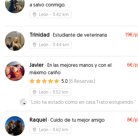
a salvo conmigo.
León
- 11.42 km
Trinidad
19€
/
·
Estudiante de veterinaria
León
- 11.44 km
Javier
6€
/
·
En las mejores manos y con el
máximo cariño
5.0
(
6
Reservas
)
León
- 11.52 km
“
Lolo ha estado como en casa.Trato estupendo.
”
Raquel
8€
/
·
Cuido de tu mejor amigo
León
- 11.62 km