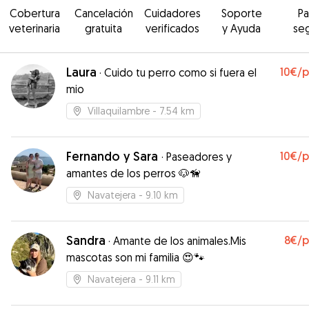
Cobertura
Cancelación
Cuidadores
Soporte
P
veterinaria
gratuita
verificados
y Ayuda
se
Laura
10€
/
·
Cuido tu perro como si fuera el
mio
Villaquilambre
- 7.54 km
Fernando y Sara
10€
/
·
Paseadores y
amantes de los perros 🐶🦮
Navatejera
- 9.10 km
Sandra
8€
/
·
Amante de los animales.Mis
mascotas son mi familia 😍🐾
Navatejera
- 9.11 km