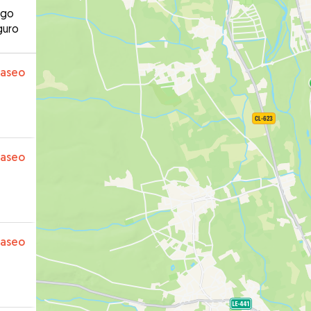
ago
guro
paseo
paseo
paseo