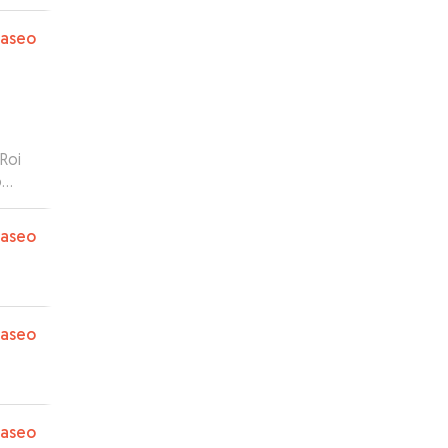
paseo
Roi
o
s!!
paseo
paseo
paseo