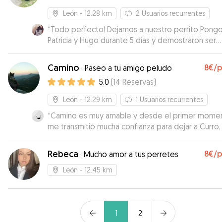
León
- 12.28 km
2
Usuarios recurrentes
“
Todo perfecto! Dejamos a nuestro perrito Pong
Patricia y Hugo durante 5 días y demostraron ser
profesionales, cariñosos y muy dedicados. Patrici
mantuvo informada con fotos y actualizaciones dia
Camino
8€
/
·
Paseo a tu amigo peludo
y se aseguró de que Pongo estuviera feliz y cóm
5.0
(
14
Reservas
)
La recomiendo encarecidamente para el cuidado
cualquier mascota, se nota que adora los animales
León
- 12.29 km
1
Usuarios recurrentes
Gracias!!
”
“
Camino es muy amable y desde el primer mome
me transmitió mucha confianza para dejar a Curro,
nota que le gustan los perros y que tiene experie
Sin duda contare con ella si vuelvo a necesitarlo.
”
Rebeca
8€
/
·
Mucho amor a tus perretes
León
- 12.45 km
1
2