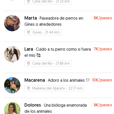
Coria del Río
- 21.30 km
Marta
8€
/paseo
·
Paseadora de perros en
Gines o alrededores
Gines
- 21.44 km
Lara
7€
/paseo
·
Cuido a tu perro como si fuera
el mío 🥰
Coria del Río
- 21.88 km
Macarena
10€
/paseo
·
Adoro a los animales 🤍
Mairena del Aljarafe
- 22.17 km
Dolores
8€
/paseo
·
Una bióloga enamorada
de los animales