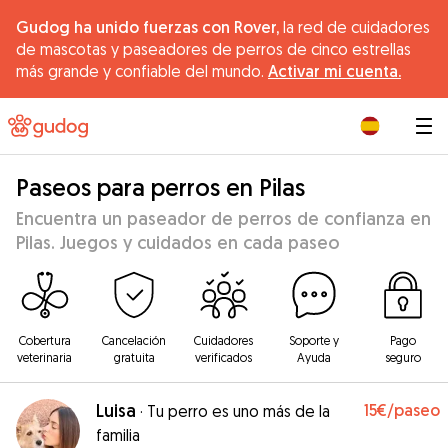
Gudog ha unido fuerzas con Rover,
la red de cuidadores
de mascotas y paseadores de perros de cinco estrellas
más grande y confiable del mundo.
Activar mi cuenta.
|
Paseos para perros en Pilas
Encuentra un paseador de perros de confianza en
Pilas. Juegos y cuidados en cada paseo
Cobertura
Cancelación
Cuidadores
Soporte y
Pago
veterinaria
gratuita
verificados
Ayuda
seguro
Luisa
15€
/paseo
·
Tu perro es uno más de la
familia