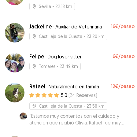
Sevilla
- 22.18 km
Jackeline
16€
/paseo
·
Auxiliar de Veterinaria
Castilleja de la Cuesta
- 23.20 km
Felipe
6€
/paseo
·
Dog lover sitter
Tomares
- 23.49 km
Rafael
12€
/paseo
·
Naturalmente en familia
5.0
(
24
Reservas
)
Castilleja de la Cuesta
- 23.58 km
“
Estamos muy contentos con el cuidado y
atención que recibió Olivia. Rafael fue muy
atento y nos mantuvo informados en todo
momento. Sin duda volveríamos a contactar con