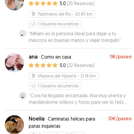
5.0
(
25
Reservas
)
Palomares del Río
- 20.85 km
1
Usuarios recurrentes
“
Míriam es la persona ideal para dejar a tu
mascota en buenas manos y viajar tranquilo
”
ana
11€
/paseo
·
Como en casa
5.0
(
22
Reservas
)
Mairena del Aljarafe
- 21.18 km
1
Usuarios recurrentes
“
Cora ha llegado encantada. Ana muy atenta y
mandándome vídeos y fotos para ver lo feliz
que estaba Cora. Repetiremos!!
”
Noelia
10€
/paseo
·
Caminatas felices para
patas inquietas