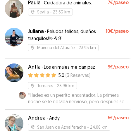
Paula
7€
/paseo
·
Cuidadora de animales.
el. ¡Muy recomendable!
”
Sevilla
- 23.63 km
Juliana
10€
/paseo
·
Peludos felices, dueños
tranquilos!!✨🤞🏽
Mairena del Aljarafe
- 23.95 km
Antía
9€
/paseo
·
Los animales me dan paz
5.0
(
3
Reservas
)
Tomares
- 23.96 km
“
Hades es un perrito encantador. La primera
noche se le notaba nervioso, pero después se
portó super bien y estuvo más calmado. Se lo ha
pasado genial 😃
”
Andrea
6€
/paseo
·
Andy
San Juan de Aznalfarache
- 24.08 km