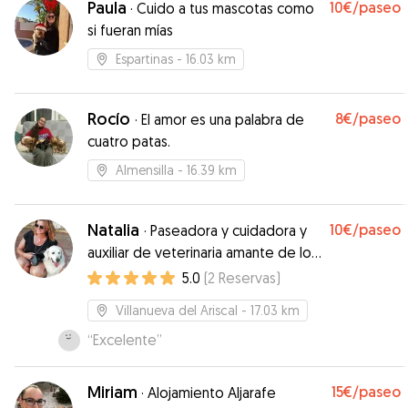
Paula
10€
/paseo
·
Cuido a tus mascotas como
si fueran mías
Espartinas
- 16.03 km
Rocío
8€
/paseo
·
El amor es una palabra de
cuatro patas.
Almensilla
- 16.39 km
Natalia
10€
/paseo
·
Paseadora y cuidadora y
auxiliar de veterinaria amante de los
perros y mundo animal
5.0
(
2
Reservas
)
Villanueva del Ariscal
- 17.03 km
“
Excelente
”
Miriam
15€
/paseo
·
Alojamiento Aljarafe