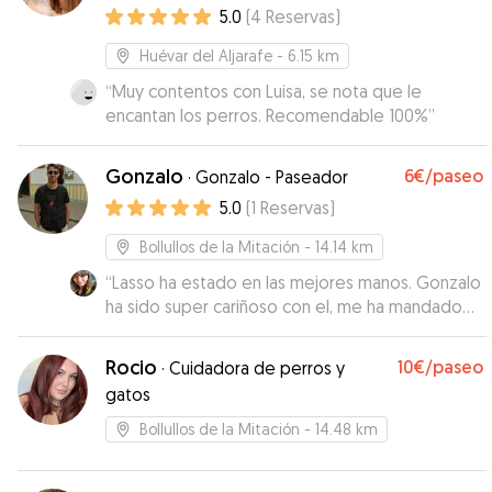
5.0
(
4
Reservas
)
Huévar del Aljarafe
- 6.15 km
“
Muy contentos con Luisa, se nota que le
encantan los perros. Recomendable 100%
”
Gonzalo
6€
/paseo
·
Gonzalo - Paseador
5.0
(
1
Reservas
)
Bollullos de la Mitación
- 14.14 km
“
Lasso ha estado en las mejores manos. Gonzalo
ha sido super cariñoso con el, me ha mandado
todo el tiempo videos de lo bien que se lo
pasaba Lasso con Dante, su labrador.. El trato con
Rocio
10€
/paseo
·
Cuidadora de perros y
Gonzalo ha sido impecable, super amable y
gatos
cercano. Sin duda repetiremos.
”
Bollullos de la Mitación
- 14.48 km