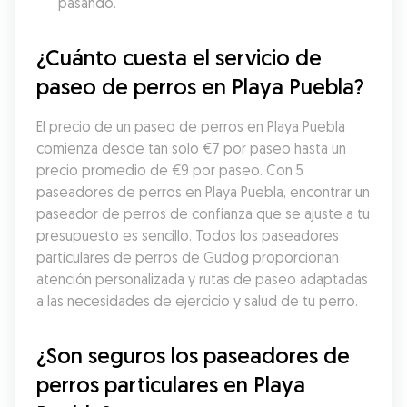
pasando.
¿Cuánto cuesta el servicio de 
paseo de perros en Playa Puebla?
El precio de un paseo de perros en Playa Puebla 
comienza desde tan solo €7 por paseo hasta un 
precio promedio de €9 por paseo. Con 5 
paseadores de perros en Playa Puebla, encontrar un 
paseador de perros de confianza que se ajuste a tu 
presupuesto es sencillo. Todos los paseadores 
particulares de perros de Gudog proporcionan 
atención personalizada y rutas de paseo adaptadas 
a las necesidades de ejercicio y salud de tu perro.
¿Son seguros los paseadores de 
perros particulares en Playa 