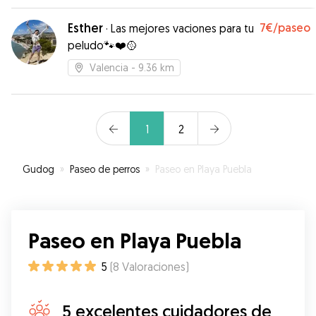
Esther
7€
/paseo
·
Las mejores vaciones para tu
peludo🐾❤️🥎
Valencia
- 9.36 km
1
2
Gudog
»
Paseo de perros
»
Paseo en Playa Puebla
Paseo en Playa Puebla
5
(
8
Valoraciones
)
5 excelentes cuidadores de