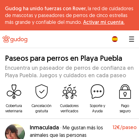
Gudog ha unido fuerzas con Rover,
la red de cuidadores
de mascotas y paseadores de perros de cinco estrellas
más grande y confiable del mundo.
Activar mi cuenta.
|
Paseos para perros en Playa Puebla
Encuentra un paseador de perros de confianza en
Playa Puebla. Juegos y cuidados en cada paseo
Cobertura
Cancelación
Cuidadores
Soporte y
Pago
veterinaria
gratuita
verificados
Ayuda
seguro
Inmaculada
12€
/paseo
·
Me gustan más los
animales que las personas