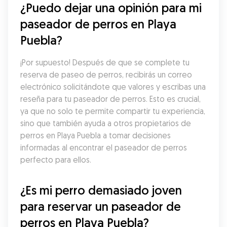
¿Puedo dejar una opinión para mi 
paseador de perros en Playa 
Puebla?
¡Por supuesto! Después de que se complete tu 
reserva de paseo de perros, recibirás un correo 
electrónico solicitándote que valores y escribas una 
reseña para tu paseador de perros. Esto es crucial, 
ya que no solo te permite compartir tu experiencia, 
sino que también ayuda a otros propietarios de 
perros en Playa Puebla a tomar decisiones 
informadas al encontrar el paseador de perros 
perfecto para ellos.
¿Es mi perro demasiado joven 
para reservar un paseador de 
perros en Playa Puebla?