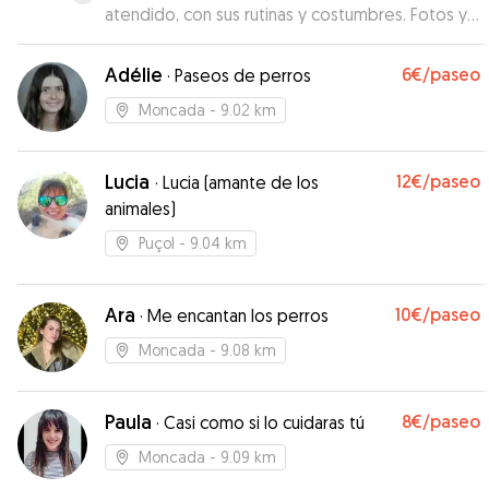
atendido, con sus rutinas y costumbres. Fotos y
actualizaciones cada día. Luciana lo ha cuidado y
nos ha transmitido tranquilidad y confianza. Muy
Adélie
6€
/paseo
·
Paseos de perros
recomendable.
”
Moncada
- 9.02 km
Lucia
12€
/paseo
·
Lucia (amante de los
animales)
Puçol
- 9.04 km
Ara
10€
/paseo
·
Me encantan los perros
Moncada
- 9.08 km
Paula
8€
/paseo
·
Casi como si lo cuidaras tú
Moncada
- 9.09 km