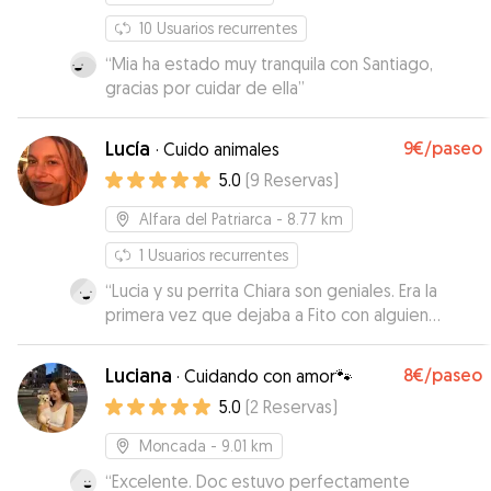
10
Usuarios recurrentes
“
Mia ha estado muy tranquila con Santiago,
gracias por cuidar de ella
”
Lucía
9€
/paseo
·
Cuido animales
5.0
(
9
Reservas
)
Alfara del Patriarca
- 8.77 km
1
Usuarios recurrentes
“
Lucia y su perrita Chiara son geniales. Era la
primera vez que dejaba a Fito con alguien
desconocido, y estaba intranquila. Lucia lo ha
tratado como a un hijo, y su perrita Chiara se
Luciana
8€
/paseo
·
Cuidando con amor🐾
convirtió desde el minuto 1 en su mejor amiga.
5.0
(
2
Reservas
)
Encantada de la vida !!
”
Moncada
- 9.01 km
“
Excelente. Doc estuvo perfectamente