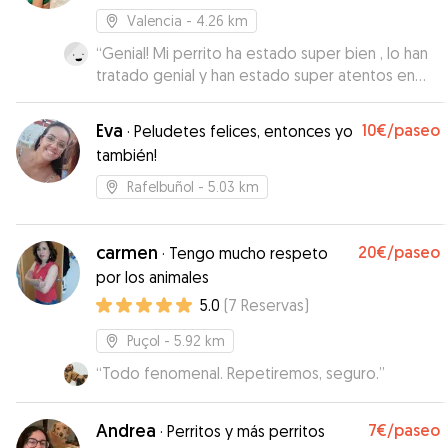
Valencia
- 4.26 km
“
Genial! Mi perrito ha estado super bien , lo han
tratado genial y han estado super atentos en
informarme y que estuviera super bien! Lo
recomiendo a todo el mundo y seguro que
Eva
10€
/paseo
·
Peludetes felices, entonces yo
repito! Muchísimas gracias
”
también!
Rafelbuñol
- 5.03 km
carmen
20€
/paseo
·
Tengo mucho respeto
por los animales
5.0
(
7
Reservas
)
Puçol
- 5.92 km
“
Todo fenomenal. Repetiremos, seguro.
”
Andrea
7€
/paseo
·
Perritos y más perritos