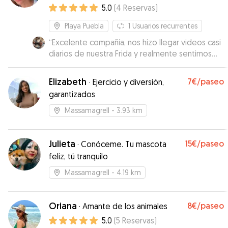
5.0
(
4
Reservas
)
Playa Puebla
1
Usuarios recurrentes
“
Excelente compañía, nos hizo llegar videos casi
diarios de nuestra Frida y realmente sentimos
que estuvo como en casa, lo que nos tranquilizó
mucho en nuestro viaje. Altamente
Elizabeth
7€
/paseo
·
Ejercicio y diversión,
recomendable. Mil gracias Inmaculada !!
”
garantizados
Massamagrell
- 3.93 km
Julieta
15€
/paseo
·
Conóceme. Tu mascota
feliz, tú tranquilo
Massamagrell
- 4.19 km
Oriana
8€
/paseo
·
Amante de los animales
5.0
(
5
Reservas
)