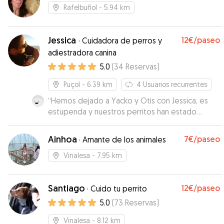
Rafelbuñol
- 5.94 km
Jessica
12€
/paseo
·
Cuidadora de perros y
adiestradora canina
5.0
(
34
Reservas
)
Puçol
- 6.39 km
4
Usuarios recurrentes
“
Hemos dejado a Yacko y Otis con Jessica, es
estupenda y nuestros perritos han estado
genial, ya lo hemos dejado en otras ocasiones
con Jessica y como siempre han estado como si
Ainhoa
7€
/paseo
·
Amante de los animales
estuvieran en su casa, Jessica los trata como si
fueran de su familia y mis perretes súper bien
Vinalesa
- 7.95 km
de estar con ella., seguiremos repitiendo!
”
Santiago
12€
/paseo
·
Cuido tu perrito
5.0
(
73
Reservas
)
Vinalesa
- 8.12 km