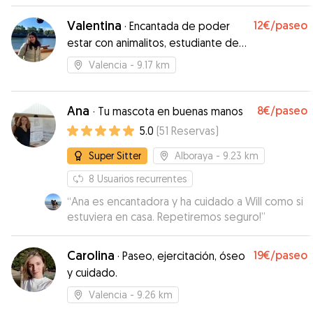
Valentina
12€
/paseo
·
Encantada de poder
estar con animalitos, estudiante de
veterinaria
Valencia
- 9.17 km
Ana
8€
/paseo
·
Tu mascota en buenas manos
5.0
(
51
Reservas
)
Super Sitter
Alboraya
- 9.23 km
8
Usuarios recurrentes
“
Ana es encantadora y ha cuidado a Will como si
estuviera en casa. Repetiremos seguro!
”
Carolina
19€
/paseo
·
Paseo, ejercitación, óseo
y cuidado.
Valencia
- 9.26 km