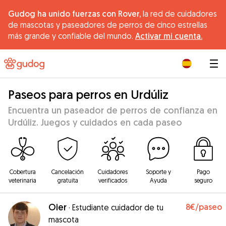
Gudog ha unido fuerzas con Rover,
la red de cuidadores
de mascotas y paseadores de perros de cinco estrellas
más grande y confiable del mundo.
Activar mi cuenta.
|
Paseos para perros en Urdúliz
Encuentra un paseador de perros de confianza en
Urdúliz. Juegos y cuidados en cada paseo
Cobertura
Cancelación
Cuidadores
Soporte y
Pago
veterinaria
gratuita
verificados
Ayuda
seguro
Oier
8€
/paseo
·
Estudiante cuidador de tu
mascota