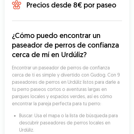
Precios desde 8€ por paseo
¿Cómo puedo encontrar un 
paseador de perros de confianza 
cerca de mí en Urdúliz?
Encontrar un paseador de perros de confianza 
cerca de ti es simple y divertido con Gudog. Con 9 
paseadores de perros en Urdúliz listos para darle a 
tu perro paseos cortos o aventuras largas en 
parques locales y espacios verdes, así es cómo 
encontrar la pareja perfecta para tu perro:
Buscar: Usa el mapa o la lista de búsqueda para 
descubrir paseadores de perros locales en 
Urdúliz.