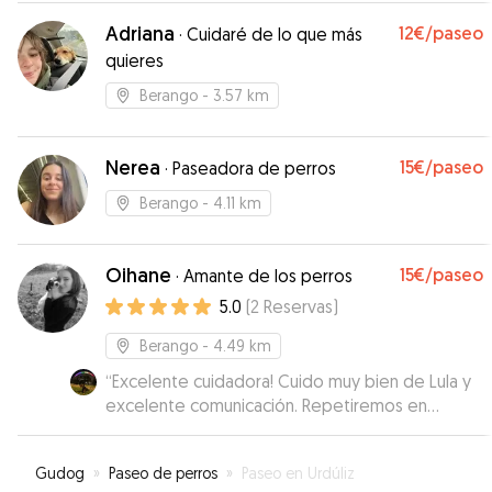
Adriana
12€
/paseo
·
Cuidaré de lo que más
quieres
Berango
- 3.57 km
Nerea
15€
/paseo
·
Paseadora de perros
Berango
- 4.11 km
Oihane
15€
/paseo
·
Amante de los perros
5.0
(
2
Reservas
)
Berango
- 4.49 km
“
Excelente cuidadora! Cuido muy bien de Lula y
excelente comunicación. Repetiremos en
cuanto podamos.
”
Gudog
»
Paseo de perros
»
Paseo en Urdúliz