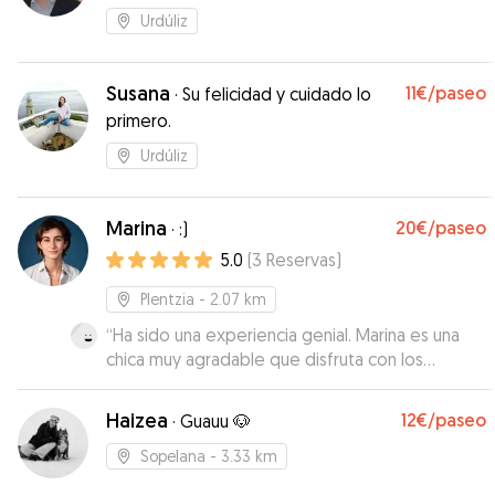
Urdúliz
Susana
11€
/paseo
·
Su felicidad y cuidado lo
primero.
Urdúliz
Marina
20€
/paseo
·
:)
5.0
(
3
Reservas
)
Plentzia
- 2.07 km
“
Ha sido una experiencia genial. Marina es una
chica muy agradable que disfruta con los
perritos. Todo ha sido muy sencillo y
satisfactorio.
”
Haizea
12€
/paseo
·
Guauu 🐶
Sopelana
- 3.33 km