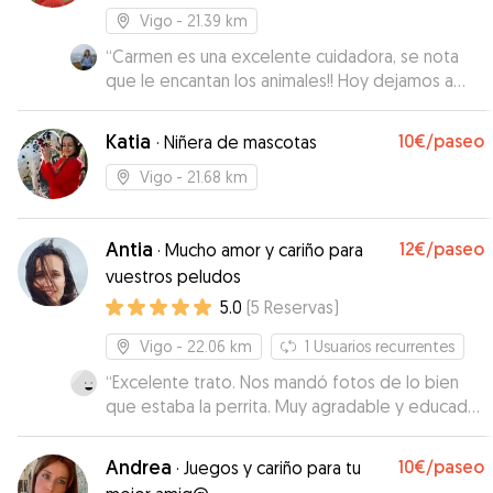
Vigo
- 21.39 km
“
Carmen es una excelente cuidadora, se nota
que le encantan los animales!! Hoy dejamos a
nuestras perritas Freya y Kira con ella, he de
decir que vinieron súper contentas. Estuvieron
Katia
10€
/paseo
·
Niñera de mascotas
en el parque y en los videos y fotos que me
mandó se les veían súper feliz, y entretenidas
Vigo
- 21.68 km
jugando. Desde el principio la comunicación con
Carmen ha sido de 10, es una chica muy
Antia
12€
/paseo
simpática y cariñosa, que al final es lo que
·
Mucho amor y cariño para
buscábamos. Si algún día nos vuelve hacer falta,
vuestros peludos
será con Carmen. No podéis dejar a vuestras
5.0
(
5
Reservas
)
mascotas en mejores manos, sin duda la
recomiendo 100% Muchísimas gracias por todo
Vigo
- 22.06 km
1
Usuarios recurrentes
Carmen ♥️
”
“
Excelente trato. Nos mandó fotos de lo bien
que estaba la perrita. Muy agradable y educada.
Recomiendo
”
Andrea
10€
/paseo
·
Juegos y cariño para tu