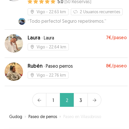
5.0
(
50
Reservas
)
Vigo
- 22.63 km
2
Usuarios recurrentes
“
Todo perfecto! Seguro repetiremos.
”
Laura
7€
/paseo
·
Laura
Vigo
- 22.64 km
Rubén
8€
/paseo
·
Paseo perros
Vigo
- 22.76 km
1
2
3
Gudog
»
Paseo de perros
»
Paseo en Vilasobroso