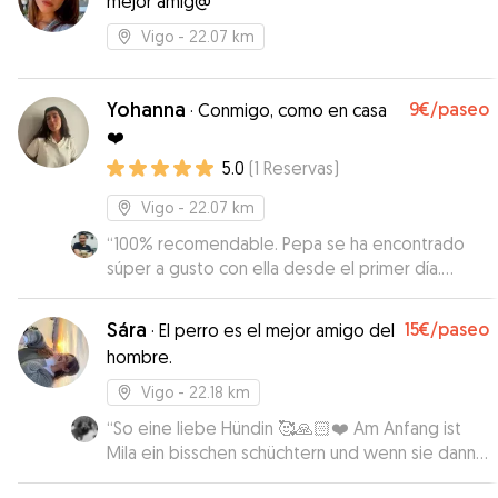
mejor amig@
Vigo
- 22.07 km
Yohanna
9€
/paseo
·
Conmigo, como en casa
❤️
5.0
(
1
Reservas
)
Vigo
- 22.07 km
“
100% recomendable. Pepa se ha encontrado
súper a gusto con ella desde el primer día.
Ahora cada vez que nos acercamos a la zona de
su casa, va toda contenta hacia su portal. Te
Sára
15€
/paseo
·
El perro es el mejor amigo del
envía fotos y vídeos de los paseos y trata con
hombre.
mucho cariño a las mascotas. Repetiremos
seguro!
”
Vigo
- 22.18 km
“
So eine liebe Hündin 🥰🙏🏻❤️ Am Anfang ist
Mila ein bisschen schüchtern und wenn sie dann
aufgetaut ist, dann ist super anhänglich. Mila liebt