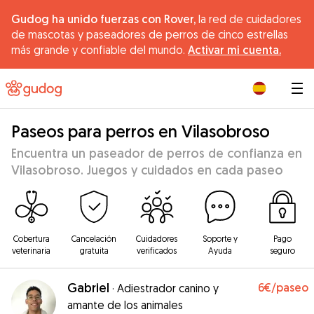
Gudog ha unido fuerzas con Rover,
la red de cuidadores
de mascotas y paseadores de perros de cinco estrellas
más grande y confiable del mundo.
Activar mi cuenta.
|
Paseos para perros en Vilasobroso
Encuentra un paseador de perros de confianza en
Vilasobroso. Juegos y cuidados en cada paseo
Cobertura
Cancelación
Cuidadores
Soporte y
Pago
veterinaria
gratuita
verificados
Ayuda
seguro
Gabriel
6€
/paseo
·
Adiestrador canino y
amante de los animales