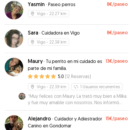
jedes Nanokrümmel Futter 😅
”
Yasmin
8€
/paseo
·
Paseo perros
Vigo
- 22.27 km
Sara
8€
/paseo
·
Cuidadora en Vigo
Vigo
- 22.38 km
Maury
13€
/paseo
·
Tu perrito en mi cuidado es
parte de mi familia.
5.0
(
12
Reservas
)
Vigo
- 22.39 km
1
Usuarios recurrentes
“
Muy felices con Maury. La trató muy bien a Milka
y fue muy amable con nosotros. Nos informó
todo lo que hizo Milka en nuestra ausencia y la
recibimos muy cuidada. Recomendable!
”
Alejandro
15€
/paseo
·
Cuidador y Adiestrador
Canino en Gondomar