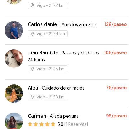
Vigo
- 21.22 km
Carlos daniel
12€
/paseo
·
Amo los animales
Vigo
- 21.24 km
Juan Bautista
10€
/paseo
·
Paseos y cuidados
24 horas
Vigo
- 21.25 km
Alba
7€
/paseo
·
Cuidado de animales
Vigo
- 21.38 km
Carmen
9€
/paseo
·
Aliada perruna
5.0
(
1
Reservas
)