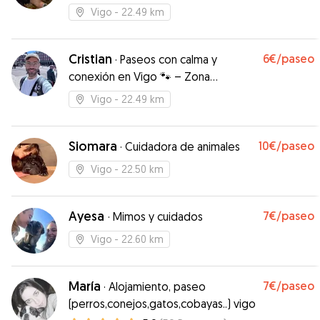
Vigo
- 22.49 km
Cristian
6€
/paseo
·
Paseos con calma y
conexión en Vigo 🐾 – Zona
Torrecedeira y alrededores
Vigo
- 22.49 km
Siomara
10€
/paseo
·
Cuidadora de animales
Vigo
- 22.50 km
Ayesa
7€
/paseo
·
Mimos y cuidados
Vigo
- 22.60 km
María
7€
/paseo
·
Alojamiento, paseo
(perros,conejos,gatos,cobayas..) vigo