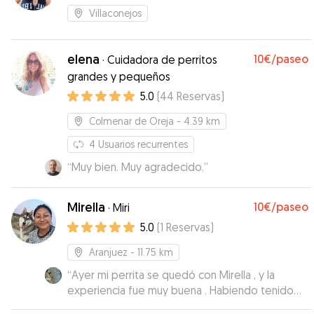
Villaconejos
elena
10€
/paseo
·
Cuidadora de perritos
grandes y pequeños
5.0
(
44
Reservas
)
Colmenar de Oreja
- 4.39 km
4
Usuarios recurrentes
“
Muy bien. Muy agradecido.
”
Mirella
10€
/paseo
·
Miri
5.0
(
1
Reservas
)
Aranjuez
- 11.75 km
“
Ayer mi perrita se quedó con Mirella , y la
experiencia fue muy buena . Habiendo tenido
tantas experiencias con cuidadores puedo decir