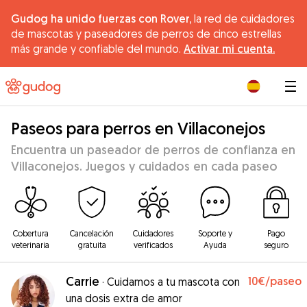
Gudog ha unido fuerzas con Rover,
la red de cuidadores
de mascotas y paseadores de perros de cinco estrellas
más grande y confiable del mundo.
Activar mi cuenta.
|
Paseos para perros en Villaconejos
Encuentra un paseador de perros de confianza en
Villaconejos. Juegos y cuidados en cada paseo
Cobertura
Cancelación
Cuidadores
Soporte y
Pago
veterinaria
gratuita
verificados
Ayuda
seguro
Carrie
10€
/paseo
·
Cuidamos a tu mascota con
una dosis extra de amor