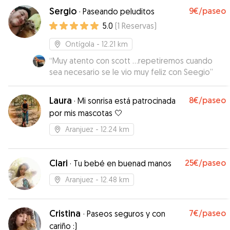
que no es de las que más fotos o videos envía
Sergio
9€
/paseo
·
Paseando peluditos
pero está bien, se que Pampita estuvo cuidada
5.0
(
1
Reservas
)
y acompañada y vamos a repetir! Ya que
además de tener una atención bastante
Ontígola
- 12.21 km
exclusiva, porque no tiene muchos perritos al
“
Muy atento con scott ...repetiremos cuando
mismo tiempo , creo que los precios que
sea necesario se le vio muy feliz con Seegio
”
maneja son muy adecuados !! Estamos muy
contentas con Mirella y la recomendamos !
”
Laura
8€
/paseo
·
Mi sonrisa está patrocinada
por mis mascotas 🤍
Aranjuez
- 12.24 km
Clari
25€
/paseo
·
Tu bebé en buenad manos
Aranjuez
- 12.48 km
Cristina
7€
/paseo
·
Paseos seguros y con
cariño :)