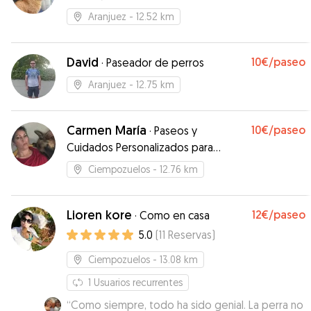
Aranjuez
- 12.52 km
David
10€
/paseo
·
Paseador de perros
Aranjuez
- 12.75 km
Carmen María
10€
/paseo
·
Paseos y
Cuidados Personalizados para
Perros y Gatos. Formación en
Ciempozuelos
- 12.76 km
Educación Canina, Primeros Auxilios,
Cuidados e Higiene.
Lioren kore
12€
/paseo
·
Como en casa
5.0
(
11
Reservas
)
Ciempozuelos
- 13.08 km
1
Usuarios recurrentes
“
Como siempre, todo ha sido genial. La perra no