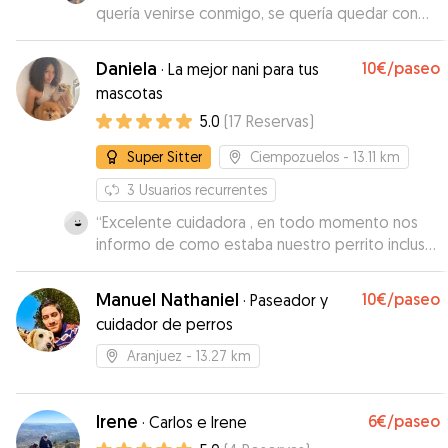
quería venirse conmigo, se quería quedar con
ella.
”
Daniela
10€
/paseo
·
La mejor nani para tus
mascotas
5.0
(
17
Reservas
)
Super Sitter
Ciempozuelos
- 13.11 km
3
Usuarios recurrentes
“
Excelente cuidadora , en todo momento nos
informo de como estaba nuestro perrito incluso
fotos y vídeos y fue muy amable
”
Manuel Nathaniel
10€
/paseo
·
Paseador y
cuidador de perros
Aranjuez
- 13.27 km
Irene
6€
/paseo
·
Carlos e Irene