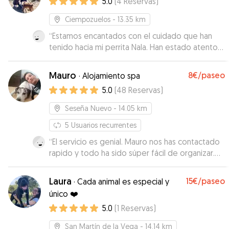
5.0
(
4
Reservas
)
Ciempozuelos
- 13.35 km
“
Estamos encantados con el cuidado que han
tenido hacia mi perrita Nala. Han estado atentos
a todo, nos han enviados fotos cada día de Nala
para que viéramos que estaba bien y
Mauro
8€
/paseo
·
Alojamiento spa
estuviéramos más tranquilos. Su perrito Atom se
5.0
(
48
Reservas
)
lleva genial con Nala, algo que nos preocupaba
ya que mi perrita es muy nerviosa y hay otros
Seseña Nuevo
- 14.05 km
perritos que tanta energía no aguantan. Pero
Atom es todo amor y ternura !!!! Su tiempo de
5
Usuarios recurrentes
respuesta es muy corto, osea que cualquier
“
El servicio es genial. Mauro nos has contactado
cosa que hayamos tenido que hablar ha sido sin
rapido y todo ha sido súper fácil de organizar.
problema y muy rápido! Sin duda, cada vez que
Mauro ha sido increíble con Sebastián y
tengamos que hacer uso de cuidadores, será
Sebastián tenía ganas a volver a la casa de
Laura
15€
/paseo
·
Cada animal es especial y
con ellos ! Mil gracias por todo
”
Mauro y su familia. Hemos estado muy nerviosos
único ❤️
dejando Sebastián, ha sido la primera vez que ha
5.0
(
1
Reservas
)
quedado con un cuidador y la verdad enseguida
Sebastián ha cogido confianza con Mauro.
San Martín de la Vega
- 14.14 km