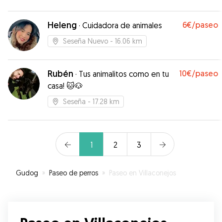
Heleng
6€
/paseo
·
Cuidadora de animales
Seseña Nuevo
- 16.06 km
Rubén
10€
/paseo
·
Tus animalitos como en tu
casa! 🐱🐶
Seseña
- 17.28 km
1
2
3
Gudog
»
Paseo de perros
»
Paseo en Villaconejos