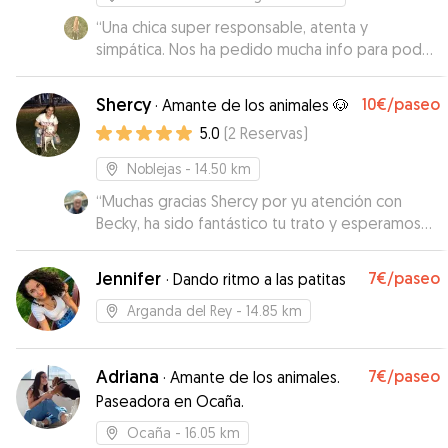
Puedo recomendar Mauro 100% y aunque tu
perro es tan pequeño como nuestro Sebastián.
“
Una chica super responsable, atenta y
Muchas gracias Mauro, sin duda volvería con
simpática. Nos ha pedido mucha info para poder
Mauro.
cuidar mejor de Nala y la pequeña ha estado
”
encantada con ella. Siempre nos ha tenido
Shercy
10€
/paseo
·
Amante de los animales 🐶
informados de las actividades de nuestra
5.0
(
2
Reservas
)
perrita. Hace una gran labor con su hogar de
acogida. Repetiríamos seguro.
”
Noblejas
- 14.50 km
“
Muchas gracias Shercy por yu atención con
Becky, ha sido fantástico tu trato y esperamos
contar de nuevo con tu colaboración. Muchas
gracias!!
”
Jennifer
7€
/paseo
·
Dando ritmo a las patitas
Arganda del Rey
- 14.85 km
Adriana
7€
/paseo
·
Amante de los animales.
Paseadora en Ocaña.
Ocaña
- 16.05 km