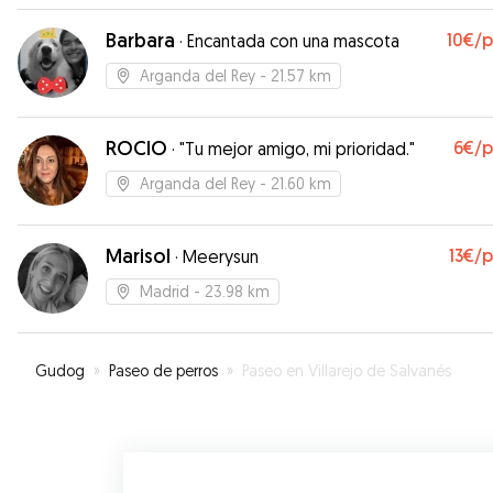
Barbara
10€
/
·
Encantada con una mascota
Arganda del Rey
- 21.57 km
ROCIO
6€
/
·
"Tu mejor amigo, mi prioridad."
Arganda del Rey
- 21.60 km
Marisol
13€
/
·
Meerysun
Madrid
- 23.98 km
Gudog
»
Paseo de perros
»
Paseo en Villarejo de Salvanés