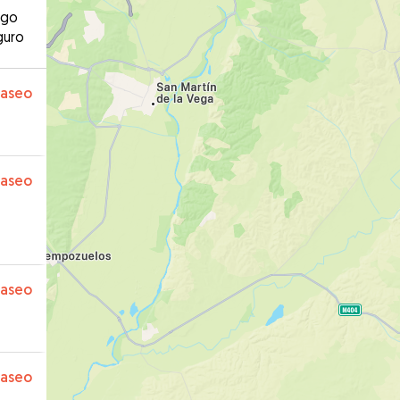
ago
guro
paseo
paseo
paseo
paseo