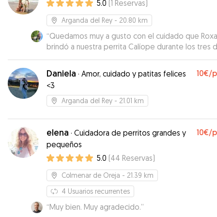
5.0
(
1
Reservas
)
Arganda del Rey
- 20.80 km
“
Quedamos muy a gusto con el cuidado que Rox
brindó a nuestra perrita Calíope durante los tres d
Calíope es una perrita miedosa, pero Roxanny tu
mucha paciencia y supo ganarse su confianza con
Daniela
10€
/
·
Amor, cuidado y patitas felices
cariño y respeto. Agradecemos también que nos
<3
mantenido informados con fotos y resúmenes del
lo que nos dio mucha tranquilidad mientras está
Arganda del Rey
- 21.01 km
fuera. ¡Gracias de corazón por tu dedicación y
cuidado!
”
elena
10€
/
·
Cuidadora de perritos grandes y
pequeños
5.0
(
44
Reservas
)
Colmenar de Oreja
- 21.39 km
4
Usuarios recurrentes
“
Muy bien. Muy agradecido.
”