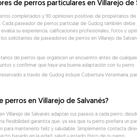
es de perros particulares en Villarejo de
rros completados y 90 opiniones positivas de propietarios de 
s. Cada paseador de perros particular de Gudog también debe 
alúa su experiencia, calificaciones profesionales, fotos y opin
e los solicitantes de paseadores de perros en Villarejo de Salva
rios de perros que organicen un encuentro antes de cualquier 
juntos y confirmar que haya una buena adaptación con tu perro.
servado a través de Gudog incluye Cobertura Veterinaria, para un
 perros en Villarejo de Salvanés?
Villarejo de Salvanés adaptan sus paseos a cada perro, desde 
a flexibilidad garantiza que, ya sea que tu perro prefiera un p
ón para mantenerlo feliz y saludable. Simplemente contacta dir
cto basado en la edad, salud y estado físico de tu perro.