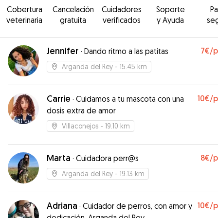
Cobertura
Cancelación
Cuidadores
Soporte
P
veterinaria
gratuita
verificados
y Ayuda
se
Jennifer
7€
/
·
Dando ritmo a las patitas
Arganda del Rey
- 15.45 km
Carrie
10€
/
·
Cuidamos a tu mascota con una
dosis extra de amor
Villaconejos
- 19.10 km
Marta
8€
/
·
Cuidadora perr@s
Arganda del Rey
- 19.13 km
Adriana
10€
/
·
Cuidador de perros, con amor y
dedicación. Arganda del Rey