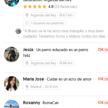
4.8
(
23
Reservas
)
Arganda del Rey
- 19.67 km
1
Usuarios recurrentes
“
A Bruno se le ha visto muy tranquilo y muy bien
cuidado. Teníamos fotos y vídeos todos los días.
perfecto.
”
Jesús
35€
/
·
Un perro educado es un perro
feliz
Arganda del Rey
- 19.88 km
Maria Jose
10€
/
·
Cuidar es un acto de amor
Madrid
- 20.01 km
Roxanny
10€
/
·
RomaCan