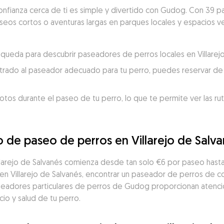
nfianza cerca de ti es simple y divertido con Gudog. Con 39 pa
aseos cortos o aventuras largas en parques locales y espacios ve
úsqueda para descubrir paseadores de perros locales en Villarej
trado al paseador adecuado para tu perro, puedes reservar de 
otos durante el paseo de tu perro, lo que te permite ver las ru
o de paseo de perros en Villarejo de Salv
llarejo de Salvanés comienza desde tan solo €6 por paseo hast
 Villarejo de Salvanés, encontrar un paseador de perros de con
seadores particulares de perros de Gudog proporcionan atenció
io y salud de tu perro.