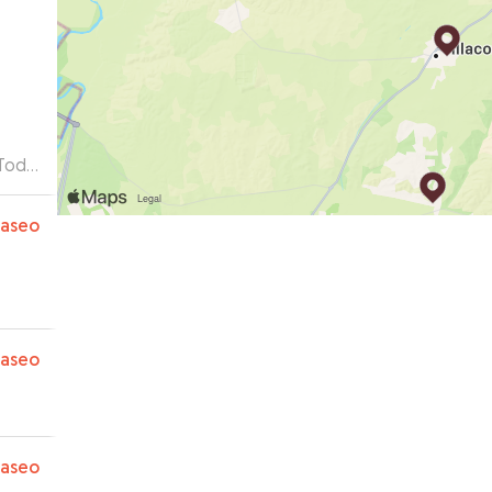
 Todo
paseo
paseo
paseo