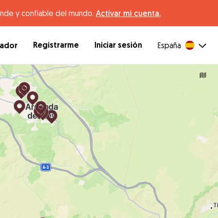
ande y confiable del mundo.
Activar mi cuenta.
Registrarme
Iniciar sesión
dador
España