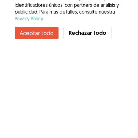
identificadores únicos, con partners de análisis y
publicidad. Para más detalles, consulte nuestra
Privacy Policy
.
Rechazar todo
Aceptar todo
Servicios
Cómo funciona
Sobre Gudog
Opiniones
Cobertura Veterinaria
Consejos para dueños de perros
Consejos para cuidadores