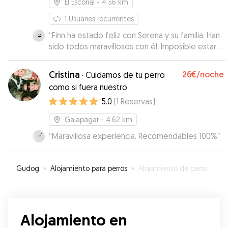
El Escorial
- 4.36 km
1
Usuarios recurrentes
“
Finn ha estado feliz con Serena y su familia. Han
sido todos maravillosos con él. Imposible estar
mejor cuidado, más mimado y más entretenido
con ellos y todos los demás perros. Nos han
Cristina
26€
/noche
·
Cuidamos de tu perro
mandado fotos y vídeos a diario. La casa ,
como si fuera nuestro
además de preciosa, es ideal para los perros.
5.0
(
1
Reservas
)
Una gran experiencia para Finn y desde luego
para nosotros.
”
Galapagar
- 4.62 km
“
Maravillosa experiencia. Recomendables 100%
”
Gudog
»
Alojamiento para perros
»
Alojamiento de perros en Colmenarejo
Alojamiento en