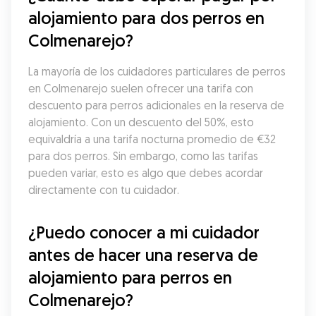
alojamiento para dos perros en 
Colmenarejo?
La mayoría de los cuidadores particulares de perros 
en Colmenarejo suelen ofrecer una tarifa con 
descuento para perros adicionales en la reserva de 
alojamiento. Con un descuento del 50%, esto 
equivaldría a una tarifa nocturna promedio de €32 
para dos perros. Sin embargo, como las tarifas 
pueden variar, esto es algo que debes acordar 
directamente con tu cuidador.
¿Puedo conocer a mi cuidador 
antes de hacer una reserva de 
alojamiento para perros en 
Colmenarejo?