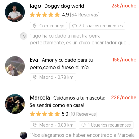
Iago
23€
/noche
·
Doggy dog world
4.9
(
34
Reservas
)
Colmenarejo
3
Usuarios recurrentes
“
Iago ha cuidado a nuestra perra
perfectamente, es un chico encantador que
solo hace que facilitar las cosas. Sin duda
repetiremos
”
Eva
15€
/noche
·
Amor y cuidado para tu
perro,como si fuese el mío.
Madrid
- 0.78 km
Marcela
22€
/noche
·
Cuidamos a tu mascota:
Se sentirá como en casa!
5.0
(
10
Reservas
)
Madrid
- 0.80 km
1
Usuarios recurrentes
“
Nos alegramos de haber encontrado a Marcela