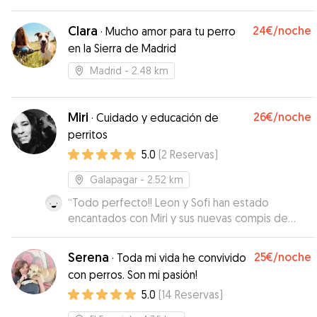
los mejores cuidadores para nuestra perra.
Repetiremos cone ellos dudarlo.
”
Clara
24€
/noche
·
Mucho amor para tu perro
en la Sierra de Madrid
Madrid
- 2.48 km
Miri
26€
/noche
·
Cuidado y educación de
perritos
5.0
(
2
Reservas
)
Galapagar
- 2.52 km
“
Todo perfecto!! Leon y Sofi han estado
encantados con Miri y sus nuevas compis de
juegos y aventuras, Maca y Xeni. Han sido unas
vacaciones estupendas para ellos! Y yo muy
Serena
25€
/noche
·
Toda mi vida he convivido
tranquila en todo momento. Sin duda, una
con perros. Son mi pasión!
cuidadora excepcional!
”
5.0
(
14
Reservas
)