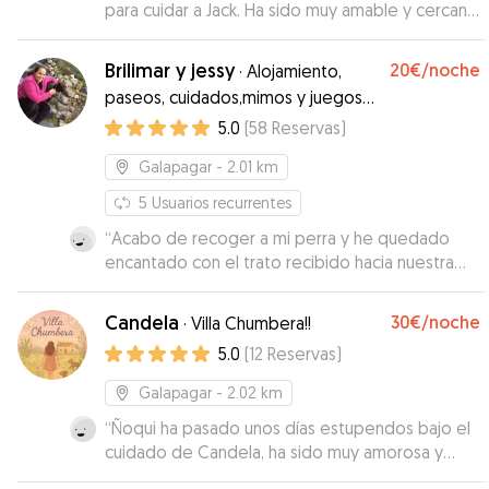
para cuidar a Jack. Ha sido muy amable y cercana
y tiene un espacio estupendo para los perros,
con jardín y cerca el campo para los paseos. Nos
Brilimar y jessy
20€
/noche
·
Alojamiento,
ha mantenido informados de cómo estaba Jack
paseos, cuidados,mimos y juegos
y él ha estado a gusto y muy entretenido. Muy
estarán como en casa. 🐕🐶
5.0
(
58
Reservas
)
recomendable.
”
Galapagar
- 2.01 km
5
Usuarios recurrentes
“
Acabo de recoger a mi perra y he quedado
encantado con el trato recibido hacia nuestra
perrita y hacia mi también. Muchas gracias por
cuidar de nuestra pequeña. Repetimos pronto
”
Candela
30€
/noche
·
Villa Chumbera!!
5.0
(
12
Reservas
)
Galapagar
- 2.02 km
“
Ñoqui ha pasado unos días estupendos bajo el
cuidado de Candela, ha sido muy amorosa y
paciente con él, y el hecho de compartir tiempo