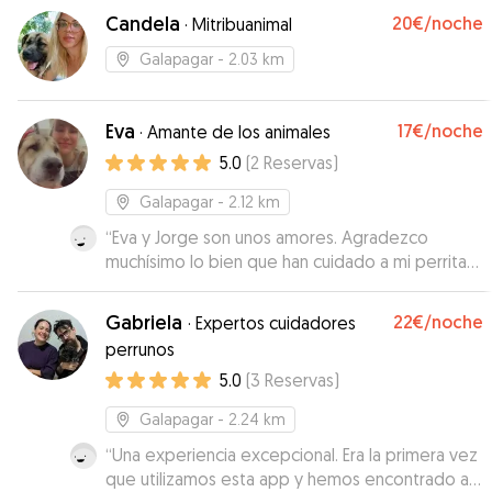
con otros perros (y conejos, cerditos, etc) lo
Candela
20€
/noche
·
Mitribuanimal
ayuda mucho en su socialización, es como un
campamento de verano para él. Se agradece
Galapagar
- 2.03 km
mucho también el reporte de fotos y vídeos
varias veces al día! 100% recomendable Este
Eva
17€
/noche
finde repetimos!
·
Amante de los animales
”
5.0
(
2
Reservas
)
Galapagar
- 2.12 km
“
Eva y Jorge son unos amores. Agradezco
muchísimo lo bien que han cuidado a mi perrita
Bimba. Recomendable 100%. Nosotros sin duda
volveremos a confiar en ellos. Se nota cuando
Gabriela
22€
/noche
·
Expertos cuidadores
encuentras alguien con experiencia y vocación.
”
perrunos
5.0
(
3
Reservas
)
Galapagar
- 2.24 km
“
Una experiencia excepcional. Era la primera vez
que utilizamos esta app y hemos encontrado a