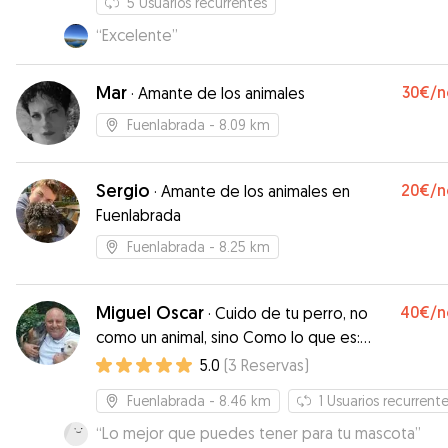
5
Usuarios recurrentes
“
Excelente
”
Mar
30€
/n
·
Amante de los animales
Fuenlabrada
- 8.09 km
Sergio
20€
/n
·
Amante de los animales en
Fuenlabrada
Fuenlabrada
- 8.25 km
Miguel Oscar
40€
/n
·
Cuido de tu perro, no
como un animal, sino Como lo que es:
parte de tu familia
5.0
(
3
Reservas
)
Fuenlabrada
- 8.46 km
1
Usuarios recurrent
“
Lo mejor que puedes tener para tu mascota
”