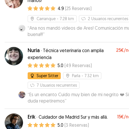
manos!
4.9
(
25
Reservas
)
Carranque
- 7.28 km
2
Usuarios recurrentes
“
Ana nos mandó videos de Ares! Comunicación m
buena!!!
”
Nuria
25€
/n
·
Técnica veterinaria con amplia
experiencia
5.0
(
49
Reservas
)
Super Sitter
Parla
- 7.32 km
7
Usuarios recurrentes
“
Es un encanto Cuido muy bien de mi negrito ❤️ Sin
duda repetiremos
”
Erik
15€
/n
·
Cuidador de Madrid Sur y más allá.
5.0
(
3
Reservas
)