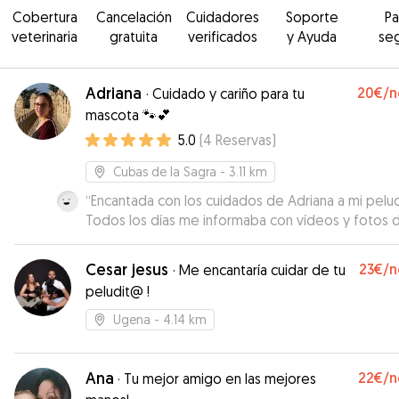
Cobertura
Cancelación
Cuidadores
Soporte
P
veterinaria
gratuita
verificados
y Ayuda
se
Adriana
20€
/n
·
Cuidado y cariño para tu
mascota 🐾💕
5.0
(
4
Reservas
)
Cubas de la Sagra
- 3.11 km
“
Encantada con los cuidados de Adriana a mi pelu
Todos los días me informaba con vídeos y fotos 
cuidado de Irati, así he podido estar tranquila...h
ido a por ella y estaba cepillada y cuidada. Con
Cesar jesus
23€
/n
·
Me encantaría cuidar de tu
seguridad repetiremos. Gracias!
”
peludit@ !
Ugena
- 4.14 km
Ana
22€
/n
·
Tu mejor amigo en las mejores