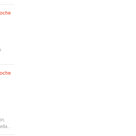
oche
o
oche
ón,
lla,