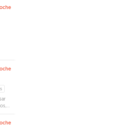
oche
oche
s
sar
os,
ó
oche