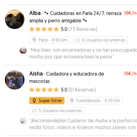
Alba
18€
/n
·
🐾 Cuidadoras en Parla 24/7, terraza
amplia y perro amigable 🐾
5.0
(
73
Reservas
)
Parla
- 8.80 km
6
Usuarios recurrentes
“
Muy bien, son encantadoras y se han preocupad
mucho por que estuviera bien la perra.
”
Aisha
16€
/n
·
Cuidadora y educadora de
mascotas
5.0
(
51
Reservas
)
Super Sitter
Fuenlabrada
- 9.20 km
5
Usuarios recurrentes
“
¡Recomendable! Cuidaron de Aysha a la perfecci
recibí fotos, vídeos e hicieron muchos planes con e
también estuvieron pendientes de mi gatita en