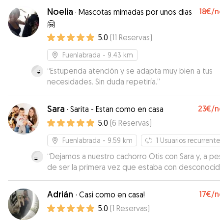
nuestro domicilio, repetiremos sin duda. Muchas
Noelia
18€
/n
·
Mascotas mimadas por unos dias
gracias por todo.
”
🤗
5.0
(
11
Reservas
)
Fuenlabrada
- 9.43 km
“
Estupenda atención y se adapta muy bien a tus
necesidades. Sin duda repetiría.
”
Sara
23€
/n
·
Sarita - Estan como en casa
5.0
(
6
Reservas
)
Fuenlabrada
- 9.59 km
1
Usuarios recurrente
“
Dejamos a nuestro cachorro Otis con Sara y, a pe
de ser la primera vez que estaba con desconocid
le recogimos super feliz y bien cuidado. Nos envi
fotos y eso nos tranquilizó y nos gustó bastante.
Adrián
17€
/n
·
Casi como en casa!
Además la atención a nosotros genial también.
5.0
(
1
Reservas
)
Repetiremos seguro!
”