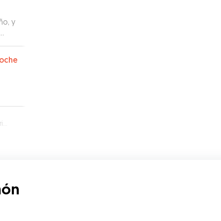
o, y
, y
oche
es
ón
ñón