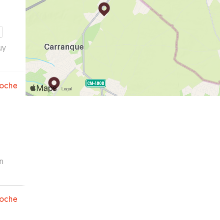
uy
oche
oche