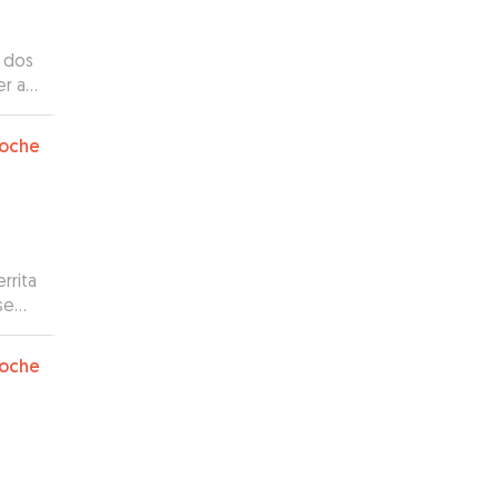
er a
os
acias
oche
rrita
se
e mi
oche