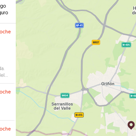
ago
guro
oche
da.
del
emos
oche
oche