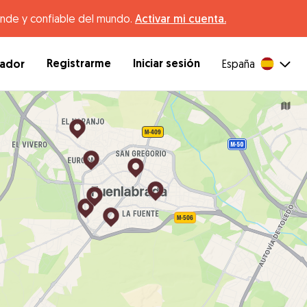
ande y confiable del mundo.
Activar mi cuenta.
Registrarme
Iniciar sesión
dador
España