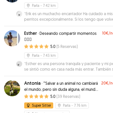
Parla
- 7.42 km
“
Erik es un muchacho encantador Ha cuidado a mis dos
perritos excepcionalmente. Si los tengo que volv
dejar no dudaré en volvérselos a dejar. Los perrit
han estado como en casa Recomendable 100% Gr
Esther
10€
/n
·
Deseando compartir momentos
Erik
”
🐕‍🦺🐾
5.0
(
5
Reservas
)
Parla
- 7.43 km
“
Esther es una persona tranquila y paciente y mi pe
se sintió como en casa nada más entrar. También 
comunicó bien comigo durante lá estancia,
manteniendo a mi informada sobre el bienestar d
Antonia
20€
/n
·
'"Salvar a un animal no cambiará
mimada perrita.
”
el mundo, pero sin duda alguna, el mundo
cambiará para él."
5.0
(
39
Reservas
)
Super Sitter
Parla
- 7.76 km