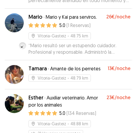
perfectamente atendido en todo momento y
con información para mí Muy recomendable.
Repetiremos. Gracias, Eneko.
”
Mario
26€
/noche
·
Mario y Kai para serviros.
5.0
(
1
Reservas
)
Vitoria-Gasteiz
- 48.75 km
“
Mario resultó ser un estupendo cuidador.
Profesional y responsable. Administró la
medicación que nuestra border collie necesita y
cuidó de su bienestar en todo momento.
Tamara
13€
/noche
·
Amante de los perretes
Muchas gracias, Mario. Repetiremos
”
Vitoria-Gasteiz
- 48.79 km
Esther
23€
/noche
·
Auxiliar veterinario. Amor
por los animales
5.0
(
134
Reservas
)
Vitoria-Gasteiz
- 48.88 km