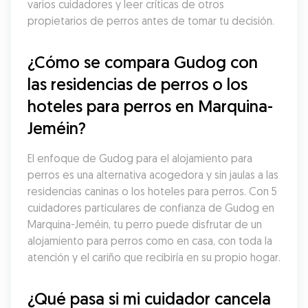
varios cuidadores y leer críticas de otros 
propietarios de perros antes de tomar tu decisión.
¿Cómo se compara Gudog con 
las residencias de perros o los 
hoteles para perros en Marquina-
Jeméin?
El enfoque de Gudog para el alojamiento para 
perros es una alternativa acogedora y sin jaulas a las 
residencias caninas o los hoteles para perros. Con 5 
cuidadores particulares de confianza de Gudog en 
Marquina-Jeméin, tu perro puede disfrutar de un 
alojamiento para perros como en casa, con toda la 
atención y el cariño que recibiría en su propio hogar.
¿Qué pasa si mi cuidador cancela 