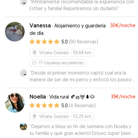
“
Infinitamente recomendable la experiencia con
Esther y familia! Repetiremos sin dudarlo!
”
Vanessa
30€
/noche
·
Alojamiento y guardería
de día.
5.0
(
90
Reservas
)
Vitoria-Gasteiz
- 50.68 km
17
Usuarios recurrentes
“
Desde el primer momento captó cual era la
manera de ser de mi perro y enfocó los paseos
de manera que fueran de su gusto, dejándole su
espacio para oler y andar a su aire. Cuando lo
Noelia
35€
/noche
·
Vida rural 🍂🧺🦌🌲🐶
necesite, volveré a contactar con ella.
”
5.0
(
4
Reservas
)
Vitoria-Gasteiz
- 53.25 km
“
Dejamos a Sirius un fin de semana con Noelia y
su familia y qué gran acierto! Estuvo super bien