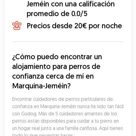
Jeméin con una calificación
promedio de 0.0/5
Precios desde 20€ por noche
¿Cómo puedo encontrar un 
alojamiento para perros de 
confianza cerca de mí en 
Marquina-Jeméin?
Encontrar cuidadores de perros particulares de 
confianza en Marquina-Jeméin nunca ha sido tan fácil 
con Gudog. Más de 5 cuidadores amantes de los 
perros están disponibles para cuidar a tu perro en 
un hogar real junto a una familia cariñosa. Aquí tienes 
todo lo que necesitas hacer: