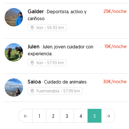
atendido y se lo pasó en grande con todas las
salidas al campo y con toda la familia al
Galder
25€
/noche
·
Deportista, activo y
completo! Un placer! Repetiremos seguro!
”
cariñoso
Irún
- 56.93 km
Julen
15€
/noche
·
Julen, joven cuidador con
experiencia.
Irún
- 57.93 km
Saioa
30€
/noche
·
Cuidado de animales
Fuenterrabía
- 57.99 km
1
2
3
4
5