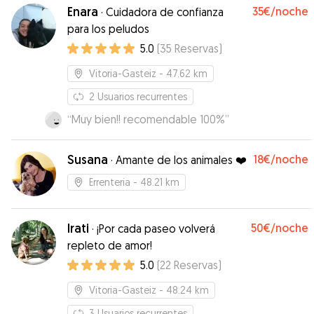
mejorable. No tengo la menor duda de que han
Enara
35€
/noche
·
Cuidadora de confianza
estado en buenas manos y espero poder contar
para los peludos
con Iker en el futuro. Estuve informado del
5.0
(
35
Reservas
)
estado de Beltza y Negu algo que valoro
enormemente.
”
Vitoria-Gasteiz
- 47.62 km
2
Usuarios recurrentes
“
Muy bien!! recomendable 100%
”
Susana
18€
/noche
·
Amante de los animales ❤️
Errenteria
- 48.21 km
Irati
50€
/noche
·
¡Por cada paseo volverá
repleto de amor!
5.0
(
22
Reservas
)
Vitoria-Gasteiz
- 48.24 km
3
Usuarios recurrentes