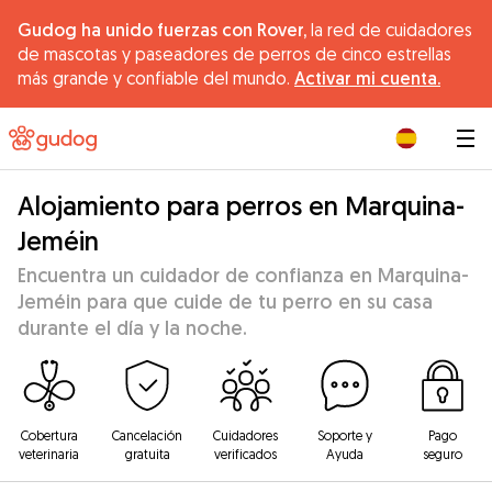
Gudog ha unido fuerzas con Rover,
la red de cuidadores
de mascotas y paseadores de perros de cinco estrellas
más grande y confiable del mundo.
Activar mi cuenta.
|
Alojamiento para perros en Marquina-
Jeméin
Encuentra un cuidador de confianza en Marquina-
Jeméin para que cuide de tu perro en su casa
durante el día y la noche.
Cobertura
Cancelación
Cuidadores
Soporte y
Pago
veterinaria
gratuita
verificados
Ayuda
seguro