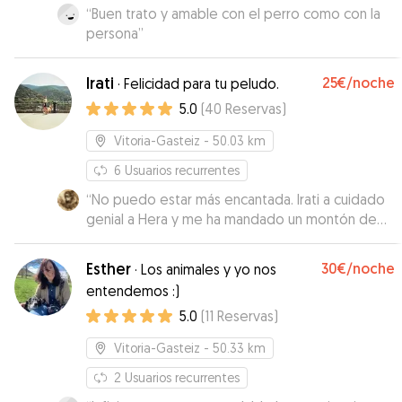
“
Buen trato y amable con el perro como con la
persona
”
Irati
25€
/noche
·
Felicidad para tu peludo.
5.0
(
40
Reservas
)
Vitoria-Gasteiz
- 50.03 km
6
Usuarios recurrentes
“
No puedo estar más encantada. Irati a cuidado
genial a Hera y me ha mandado un montón de
fotos y vídeos para mí tranquilidad. En dos
semanas se vuelve a quedar con ella
”
Esther
30€
/noche
·
Los animales y yo nos
entendemos :)
5.0
(
11
Reservas
)
Vitoria-Gasteiz
- 50.33 km
2
Usuarios recurrentes