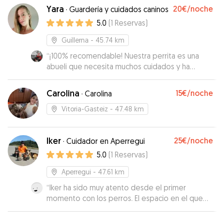
Yara
20€
/noche
·
Guardería y cuidados caninos
5.0
(
1
Reservas
)
Guillerna
- 45.74 km
“
¡100% recomendable! Nuestra perrita es una
abueli que necesita muchos cuidados y ha
estado super bien cuidada por Yara y su pareja.
Incluso se han encargado de llevarla al
Carolina
15€
/noche
·
Carolina
veterinario y del seguimiento del tto que tenía.
¡¡Ha sido su segunda casa!! Sin dudarlo
Vitoria-Gasteiz
- 47.48 km
volveremos a dejar con ellos a Kira. ¡Muchad
gracias Yara y Jonatan!
”
Iker
25€
/noche
·
Cuidador en Aperregui
5.0
(
1
Reservas
)
Aperregui
- 47.61 km
“
Iker ha sido muy atento desde el primer
momento con los perros. El espacio en el que
mis perros han estado creo que es dificilmente