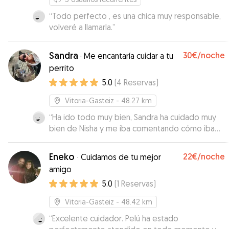
“
Todo perfecto , es una chica muy responsable,
volveré a llamarla.
”
Sandra
30€
/noche
·
Me encantaría cuidar a tu
perrito
5.0
(
4
Reservas
)
Vitoria-Gasteiz
- 48.27 km
“
Ha ido todo muy bien, Sandra ha cuidado muy
bien de Nisha y me iba comentando cómo iba
todo. Su perro un bendito, se llevará bien con
cualquier perro. Recomendable.
”
Eneko
22€
/noche
·
Cuidamos de tu mejor
amigo
5.0
(
1
Reservas
)
Vitoria-Gasteiz
- 48.42 km
“
Excelente cuidador. Pelú ha estado