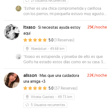
21
Usuarios recurrentes
“
Esther es una chica comprometida y cariñosa
con los perros, mi pequeña estuvo muy agusto
con ella. Repetiremos seguro
”
Itxaso
25€
/noche
·
Si necesitas ayuda estoy
aquí
5.0
(
1
Reservas
)
Aberásturi
- 49.68 km
“
Itxaso es estupenda, y prueba de ello es que
Golfo ha estado estos días como en su casa. Se
ve que han hecho actividades por las fotos que
enviaba y lo cansadito que vino jejeje
alisson
22€
/noche
·
Mas que una cuidadora
Totalmente recomendable!!
”
una amiga <3
5.0
(
37
Reservas
)
Vitoria-Gasteiz
- 49.73 km
5
Usuarios recurrentes