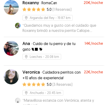
Roxanny
20€
/noche
·
RomaCan
5.0
(
1
Reservas
)
Arganda del Rey
- 19.87 km
“
Quedamos muy a gusto con el cuidado que
Roxanny brindó a nuestra perrita Calíope
durante los tres días. Calíope es una perrita
miedosa, pero Roxanny tuvo mucha paciencia y
Ana
14€
/noche
·
Cuido de tu perro y de tu
supo ganarse su confianza con cariño y respeto.
gato 🐈‍⬛ 🐕
Agradecemos también que nos haya mantenido
informados con fotos y resúmenes del día, lo
Loeches
- 20.08 km
que nos dio mucha tranquilidad mientras
estábamos fuera. ¡Gracias de corazón por tu
dedicación y cuidado!
Veronica
”
22€
/noche
·
Cuidadora perritos con
+10 años de experiencia!
5.0
(
3
Reservas
)
Anchuelo
- 20.45 km
“
Maravillosa estancia con Verónica, atenta y