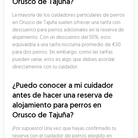
Orusco de Tajuña?
La mayoría de los cuidadores particulares de perros 
en Orusco de Tajuña suelen ofrecer una tarifa con 
descuento para perros adicionales en la reserva de 
alojamiento. Con un descuento del 50%, esto 
equivaldría a una tarifa nocturna promedio de €30 
para dos perros. Sin embargo, como las tarifas 
pueden variar, esto es algo que debes acordar 
directamente con tu cuidador.
¿Puedo conocer a mi cuidador 
antes de hacer una reserva de 
alojamiento para perros en 
Orusco de Tajuña?
¡Por supuesto! Una vez que hayas confirmado tu 
reserva con el cuidador de perros elegido en 