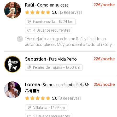
Raúl
22€
/noche
·
Como en su casa
5.0
(
15
Reservas
)
Fuentenovilla
- 13.24 km
4
Usuarios recurrentes
“
He dejado a mi gordo con Raúl y ha sido un
auténtico placer. Muy pendiente todo el rato y
jugando mucho con el. En todo momento me
enviaba fotos y vídeos de el. Da mucha
Sebastian
22€
/noche
·
Pura Vida Perro
tranquilidad tener cuidadores así! Lo
recomiendo.
”
Perales de Tajuña
- 13.30 km
Lorena
25€
/noche
·
Somos una Familia Feliz🐶
🐶🐈‍⬛❣️
5.0
(
8
Reservas
)
Villalbilla
- 17.99 km
2
Usuarios recurrentes