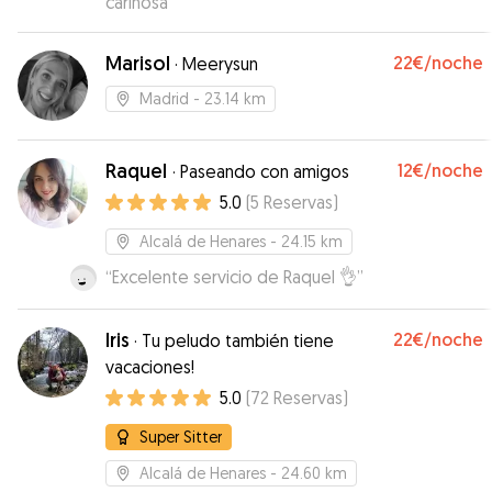
cariñosa
”
Marisol
22€
/noche
·
Meerysun
Madrid
- 23.14 km
Raquel
12€
/noche
·
Paseando con amigos
5.0
(
5
Reservas
)
Alcalá de Henares
- 24.15 km
“
Excelente servicio de Raquel 👌
”
Iris
22€
/noche
·
Tu peludo también tiene
vacaciones!
5.0
(
72
Reservas
)
Super Sitter
Alcalá de Henares
- 24.60 km