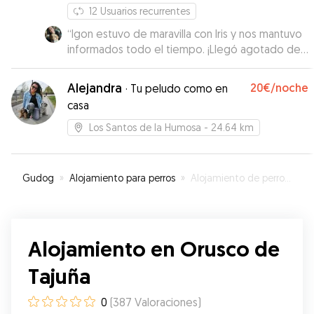
12
Usuarios recurrentes
“
Igon estuvo de maravilla con Iris y nos mantuvo
informados todo el tiempo. ¡Llegó agotado de
lo bien que se lo pasó!
”
Alejandra
20€
/noche
·
Tu peludo como en
casa
Los Santos de la Humosa
- 24.64 km
Gudog
»
Alojamiento para perros
»
Alojamiento de perros en Orusco de Tajuña
Alojamiento en Orusco de
Tajuña
0
(
387
Valoraciones
)