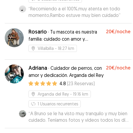
“
Recomiendo a el 100%,muy atenta en todo
momento,Rambo estuve muy bien cuidado
”
Rosario
20€
/noche
·
Tu mascota es nuestra
familia: cuidado con amor y
dedicación en cada paso
Villalbilla
- 18.27 km
Adriana
20€
/noche
·
Cuidador de perros, con
amor y dedicación. Arganda del Rey
4.8
(
23
Reservas
)
Arganda del Rey
- 19.16 km
1
Usuarios recurrentes
“
A Bruno se le ha visto muy tranquilo y muy bien
cuidado. Teníamos fotos y vídeos todos los días.
Todo perfecto.
”