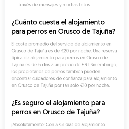
través de mensajes y muchas fotos.
¿Cuánto cuesta el alojamiento 
para perros en Orusco de Tajuña?
El coste promedio del servicio de alojamiento en 
Orusco de Tajuña es de €20 por noche. Una reserva 
típica de alojamiento para perros en Orusco de 
Tajuña es de 6 días a un precio de €91. Sin embargo, 
los propietarios de perros también pueden 
encontrar cuidadores de confianza para alojamiento 
en Orusco de Tajuña por tan solo €10 por noche.
¿Es seguro el alojamiento para 
perros en Orusco de Tajuña?
¡Absolutamente! Con 3751 días de alojamiento 