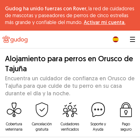
Gudog ha unido fuerzas con Rover,
la red de cuidadores
de mascotas y paseadores de perros de cinco estrellas
más grande y confiable del mundo.
Activar mi cuenta.
|
Alojamiento para perros en Orusco de
Tajuña
Encuentra un cuidador de confianza en Orusco de
Tajuña para que cuide de tu perro en su casa
durante el día y la noche.
Cobertura
Cancelación
Cuidadores
Soporte y
Pago
veterinaria
gratuita
verificados
Ayuda
seguro