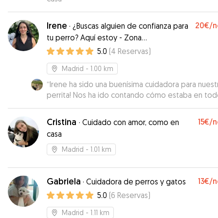
Irene
20€
/n
·
¿Buscas alguien de confianza para
tu perro? Aquí estoy - Zona
Barajas/Alameda/Campo de las Naciones
5.0
(
4
Reservas
)
Madrid
- 1.00 km
“
Irene ha sido una buenísima cuidadora para nuest
perrita! Nos ha ido contando cómo estaba en to
momento, y la ha cuidado y mimado incluso más 
nosotros. Jamás había vuelto Mopa tan tranquila y 
Cristina
15€
/n
·
Cuidado con amor, como en
agusto de haber estado con una cuidadora, por
casa
nuestra parte repetiremos seguro!
”
Madrid
- 1.01 km
Gabriela
13€
/n
·
Cuidadora de perros y gatos
5.0
(
6
Reservas
)
Madrid
- 1.11 km