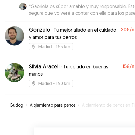
“
Gabriela es súper amable y muy responsable. Es
segura que volveré a contar con ella para los pas
de Max.
”
Gonzalo
20€
/n
·
Tu mejor aliado en el cuidado
y amor para tus perros
Madrid
- 1.55 km
Silvia Araceli
15€
/n
·
Tu peludo en buenas
manos
Madrid
- 1.90 km
Gudog
»
Alojamiento para perros
»
Alojamiento de perros en Timón (Madrid)