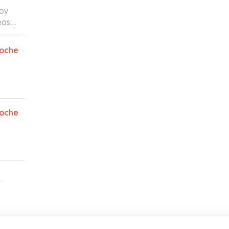
toy
eos
oche
oche