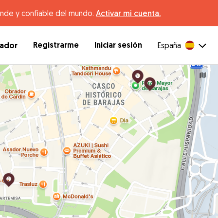
ande y confiable del mundo.
Activar mi cuenta.
Registrarme
Iniciar sesión
dador
España