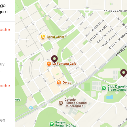
ago
guro
oche
muy
en y
das
oche
 en