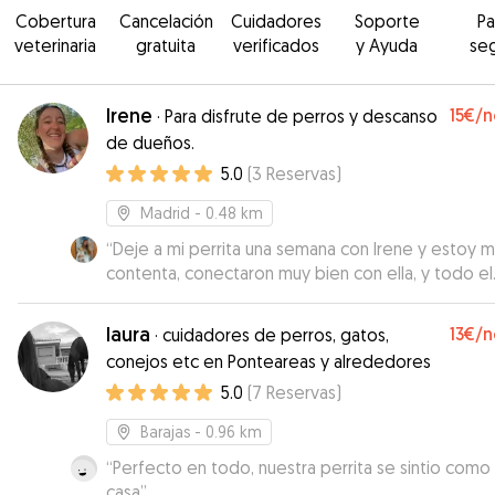
Cobertura
Cancelación
Cuidadores
Soporte
P
veterinaria
gratuita
verificados
y Ayuda
se
Irene
15€
/n
·
Para disfrute de perros y descanso
de dueños.
5.0
(
3
Reservas
)
Madrid
- 0.48 km
“
Deje a mi perrita una semana con Irene y estoy 
contenta, conectaron muy bien con ella, y todo el
tiempo me enviaba fotos, Frida se lo pasó muy bi
parece que estaba con su segunda familia, sin du
laura
13€
/n
·
cuidadores de perros, gatos,
repetiremos en cuanto lo vuelva a necesitar, 100%
conejos etc en Ponteareas y alrededores
recomendando! Gracias 💗
”
5.0
(
7
Reservas
)
Barajas
- 0.96 km
“
Perfecto en todo, nuestra perrita se sintio como
casa
”