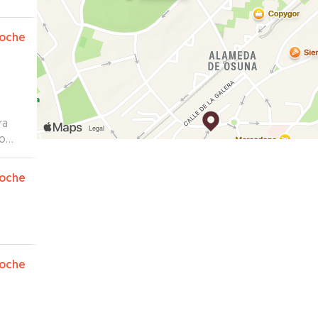
oche
ra
do
que
tan
oche
oche