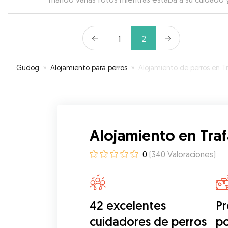
le veía muy relajada. Volvería a dejar a Sophie con ellla
sin dudarlo dos veces
”
1
2
Gudog
»
Alojamiento para perros
»
Alojamiento de perros en Trafalgar (Madri
Alojamiento en Traf
0
(
340
Valoraciones
)
42 excelentes
Pr
cuidadores de perros
p