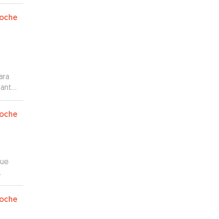
el
oche
ara
tanto
duda
oche
que
oche
 de