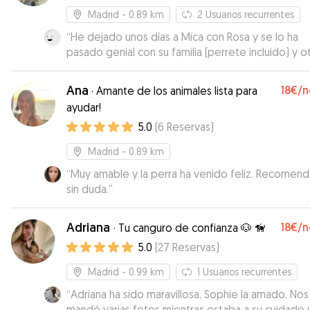
Madrid
- 0.89 km
2
Usuarios recurrentes
“
He dejado unos días a Mica con Rosa y se lo ha
pasado genial con su familia (perrete incluido) y o
perros a los que acogía. Me ha mantenido inform
todo el tiempo con un montón de fotos y vídeos
Ana
18€
/n
·
Amante de los animales lista para
pasándoselo en grande. Repetiremos sin duda :)
”
ayudar!
5.0
(
6
Reservas
)
Madrid
- 0.89 km
“
Muy amable y la perra ha venido feliz. Recomen
sin duda.
”
Adriana
18€
/n
·
Tu canguro de confianza 🐶 🦮
5.0
(
27
Reservas
)
Madrid
- 0.99 km
1
Usuarios recurrentes
“
Adriana ha sido maravillosa, Sophie la amado. Nos
mandó varias fotos mientras estaba a su cuidado y se