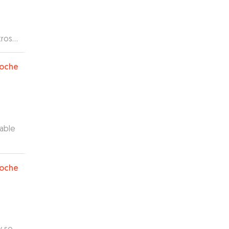
tros
ada
oche
dable
oche