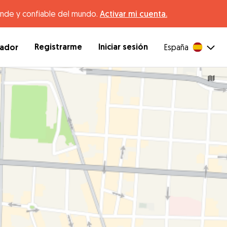
ande y confiable del mundo.
Activar mi cuenta.
Registrarme
Iniciar sesión
dador
España