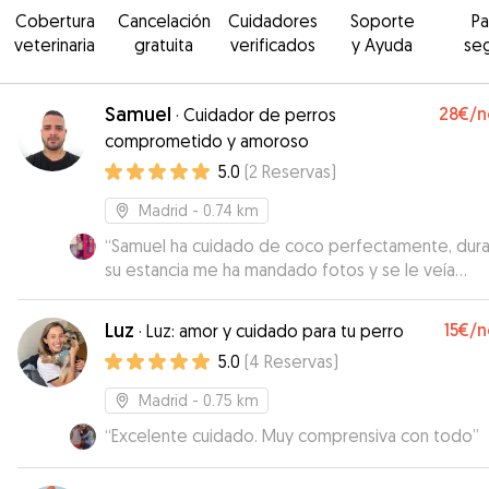
Cobertura
Cancelación
Cuidadores
Soporte
P
veterinaria
gratuita
verificados
y Ayuda
se
Samuel
28€
/n
·
Cuidador de perros
comprometido y amoroso
5.0
(
2
Reservas
)
Madrid
- 0.74 km
“
Samuel ha cuidado de coco perfectamente, dur
su estancia me ha mandado fotos y se le veía
contento. Ha sido muy puntual a la hora de la reco
Comunicación fluida. Volvería a repetir sin duda.
Luz
15€
/n
·
Luz: amor y cuidado para tu perro
Gracias Samuel!
”
5.0
(
4
Reservas
)
Madrid
- 0.75 km
“
Excelente cuidado. Muy comprensiva con todo
”