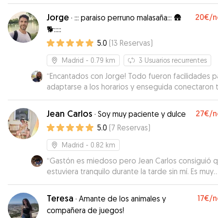
carácter y un poquito complicado y Sergio tiene
mucha paciencia y mano con él. Se nota a la legua 
Jorge
20€
/n
·
::: paraiso perruno malasaña::: 🛖
cariño que tiene a los perros. Estoy encantada de
🐕:::::
poder contar con Sergio y Alí también!
”
5.0
(
13
Reservas
)
Madrid
- 0.79 km
3
Usuarios recurrentes
“
Encantados con Jorge! Todo fueron facilidades p
adaptarse a los horarios y enseguida conectaron 
él y su mascota con mi perro Marlon. Nos mantuvo
informados en todo momento. Repetiremos sin 
Jean Carlos
27€
/n
·
Soy muy paciente y dulce
y recomendable 100%.
”
5.0
(
7
Reservas
)
Madrid
- 0.82 km
“
Gastón es miedoso pero Jean Carlos consiguió 
estuviera tranquilo durante la tarde sin mí. Es muy
cuidadoso y cariñoso, se tomó su tiempo en
conocerlo antes de quedarse con él ; tanto Jean
Teresa
17€
/n
·
Amante de los animales y
Carlos como su novia son 100% recomendables y
compañera de juegos!
confianza. Excelente.
”