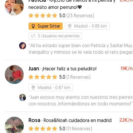
·
🐶¡Echo de menos a mi perrita y
necesito amor perruno!💖
5.0
(
23
Reservas
)
Super Sitter
Madrid
- 0.85 km
3
Usuarios recurrentes
“
Alí ha estado super bien con Patricia y Sasha! Muy
tranquilito y mimoso se le veía todo el rato pegad
Patricia como un velcro! 😍 Cuando fui a recogerle
dio besitos de despedida y todo! Alí y yo estam
Juan
19€
/n
·
¡Hacer feliz a tus peludito!
encantados con Patricia. Repetiremos seguro!
”
5.0
(
1
Reservas
)
Madrid
- 0.87 km
“
Juan estuvo muy atento con nuestros tres perret
con nosotros, informándonos en todo momento!
”
Rosa
22€
/n
·
Rosa&Noah cuidadora en madrid
5.0
(
11
Reservas
)