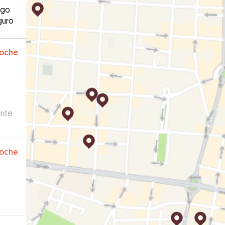
ago
guro
oche
ante
gida.
oche