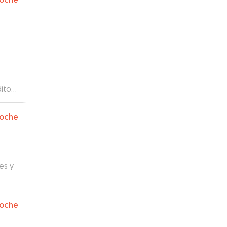
ito a
 le
os
oche
es y
oche