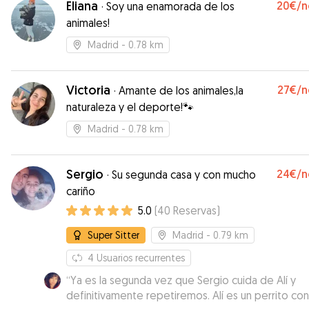
Eliana
20€
/n
·
Soy una enamorada de los
animales!
Madrid
- 0.78 km
Victoria
27€
/n
·
Amante de los animales,la
naturaleza y el deporte!🐾
Madrid
- 0.78 km
Sergio
24€
/n
·
Su segunda casa y con mucho
cariño
5.0
(
40
Reservas
)
Super Sitter
Madrid
- 0.79 km
4
Usuarios recurrentes
“
Ya es la segunda vez que Sergio cuida de Alí y
definitivamente repetiremos. Alí es un perrito con