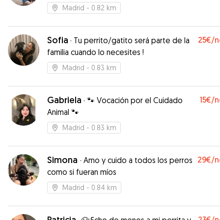
Madrid
- 0.82 km
Sofia
25€
/n
·
Tu perrito/gatito será parte de la
familia cuando lo necesites !
Madrid
- 0.83 km
Gabriela
15€
/n
·
🐾 Vocación por el Cuidado
Animal 🐾
Madrid
- 0.83 km
Simona
29€
/n
·
Amo y cuido a todos los perros
como si fueran míos
Madrid
- 0.84 km
Patricia
23€
/n