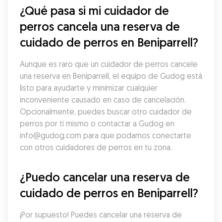
¿Qué pasa si mi cuidador de 
perros cancela una reserva de 
cuidado de perros en Beniparrell?
Aunque es raro que un cuidador de perros cancele 
una reserva en Beniparrell, el equipo de Gudog está 
listo para ayudarte y minimizar cualquier 
inconveniente causado en caso de cancelación. 
Opcionalmente, puedes buscar otro cuidador de 
perros por ti mismo o contactar a Gudog en 
info@gudog.com para que podamos conectarte 
con otros cuidadores de perros en tu zona.
¿Puedo cancelar una reserva de 
cuidado de perros en Beniparrell?
¡Por supuesto! Puedes cancelar una reserva de 