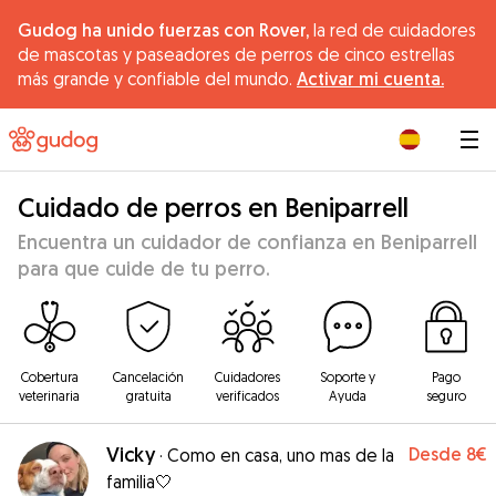
Gudog ha unido fuerzas con Rover,
la red de cuidadores
de mascotas y paseadores de perros de cinco estrellas
más grande y confiable del mundo.
Activar mi cuenta.
|
Cuidado de perros en Beniparrell
Encuentra un cuidador de confianza en Beniparrell
para que cuide de tu perro.
Cobertura
Cancelación
Cuidadores
Soporte y
Pago
veterinaria
gratuita
verificados
Ayuda
seguro
Vicky
Desde
8€
·
Como en casa, uno mas de la
familia🤍