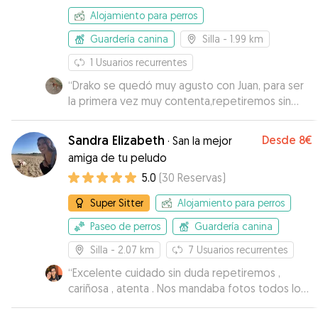
Alojamiento para perros
Guardería canina
Silla
- 1.99 km
1
Usuarios recurrentes
“
Drako se quedó muy agusto con Juan, para ser
la primera vez muy contenta,repetiremos sin
duda! Gracias!
”
Sandra Elizabeth
Desde
8€
·
San la mejor
amiga de tu peludo
5.0
(
30
Reservas
)
Super Sitter
Alojamiento para perros
Paseo de perros
Guardería canina
Silla
- 2.07 km
7
Usuarios recurrentes
“
Excelente cuidado sin duda repetiremos ,
cariñosa , atenta . Nos mandaba fotos todos los
días y vídeos de nuestro perrito . Una gran