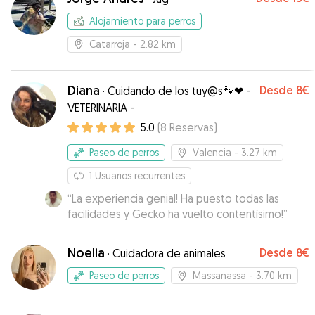
Alojamiento para perros
Catarroja
- 2.82 km
Diana
Desde
8€
·
Cuidando de los tuy@s🐾❤ -
VETERINARIA -
5.0
(
8
Reservas
)
Paseo de perros
Valencia
- 3.27 km
1
Usuarios recurrentes
“
La experiencia genial! Ha puesto todas las
facilidades y Gecko ha vuelto contentísimo!
”
Noelia
Desde
8€
·
Cuidadora de animales
Paseo de perros
Massanassa
- 3.70 km