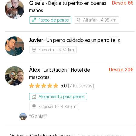
Gisela
Desde
6€
·
Deja a tu perrito en buenas
manos
Paseo de perros
Alfafar
- 4.05 km
Javier
·
Un perro cuidado es un perro feliz
Paiporta
- 4.74 km
Àlex
Desde
20€
·
La Estación - Hotel de
mascotas
5.0
(
7
Reservas
)
Alojamiento para perros
Picassent
- 4.83 km
“
Genial!
”
Gudog
»
Cuidadores de perros
»
Cuidadores de perros en Beniparrell