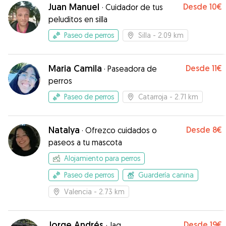
persona amante de los animales
”
Juan Manuel
Desde
10€
·
Cuidador de tus
peluditos en silla
Paseo de perros
Silla
- 2.09 km
Maria Camila
Desde
11€
·
Paseadora de
perros
Paseo de perros
Catarroja
- 2.71 km
Natalya
Desde
8€
·
Ofrezco cuidados o
paseos a tu mascota
Alojamiento para perros
Paseo de perros
Guardería canina
Valencia
- 2.73 km
Jorge Andrés
Desde
19€
·
Jag