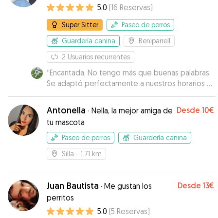
5.0
(
16
Reservas
)
Super Sitter
Paseo de perros
Guardería canina
Beniparrell
2
Usuarios recurrentes
“
Encantada. No tengo más que buenas palabras.
Se adaptó perfectamente a nuestros horarios y
nos mandó fotos para que viéramos cómo
estaba. La recomiendo sin ninguna duda.
”
Antonella
Desde
10€
·
Nella, la mejor amiga de
tu mascota
Paseo de perros
Guardería canina
Silla
- 1.71 km
Juan Bautista
Desde
13€
·
Me gustan los
perritos
5.0
(
5
Reservas
)