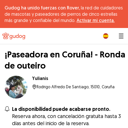
Gudog ha unido fuerzas con Rover,
la red de cuidadores
de mascotas y paseadores de perros de cinco estrellas
más grande y confiable del mundo.
Activar mi cuenta.
|
¡Paseadora en Coruña! - Ronda
de outeiro
Yulianis
Rodrigo Alfredo De Santiago, 15010, Coruña
La disponibilidad puede acabarse pronto.
Reserva ahora, con cancelación gratuita hasta 3
días antes del inicio de la reserva.