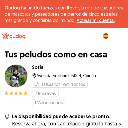
Gudog ha unido fuerzas con Rover,
la red de cuidadores
de mascotas y paseadores de perros de cinco estrellas
más grande y confiable del mundo.
Activar mi cuenta.
|
Tus peludos como en casa
Sofía
Avenida Finisterre, 15004, Coruña
1
Usuarios recurrentes
2
Reservas
1
Valoraciones
La disponibilidad puede acabarse pronto.
Reserva ahora, con cancelación gratuita hasta 3