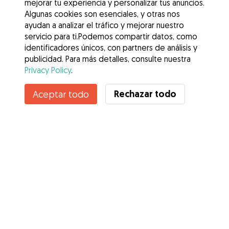
mejorar tu experiencia y personalizar tus anuncios.
Algunas cookies son esenciales, y otras nos
ayudan a analizar el tráfico y mejorar nuestro
servicio para ti.Podemos compartir datos, como
identificadores únicos, con partners de análisis y
publicidad. Para más detalles, consulte nuestra
Privacy Policy
.
Contacta con Sofía
Rechazar todo
Aceptar todo
¿Conoces los Beneficios de Gudog? Ver más
Servicios
Cómo funciona
Sobre Gudog
Opiniones
Cobertura Veterinaria