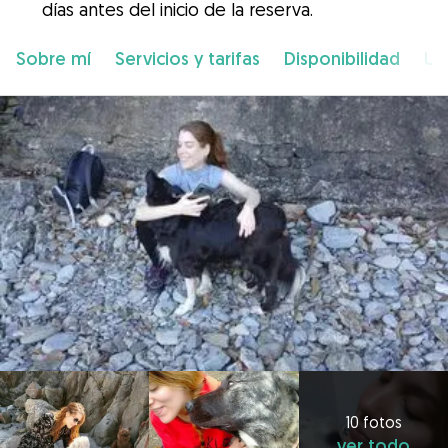
días antes del inicio de la reserva.
Sobre mí
Servicios y tarifas
Disponibilidad
Ub
10 fotos
ver todo