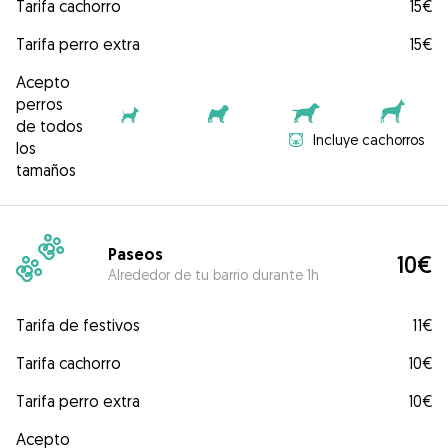
Tarifa cachorro
15€
Tarifa perro extra
15€
Acepto
perros
de todos
Incluye cachorros
los
tamaños
Paseos
10€
Alrededor de tu barrio durante 1h
Tarifa de festivos
11€
Tarifa cachorro
10€
Tarifa perro extra
10€
Acepto