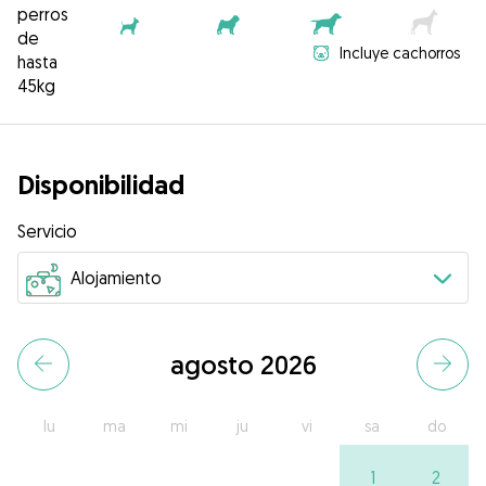
perros
de
Incluye cachorros
hasta
45kg
Disponibilidad
Servicio
agosto 2026
lu
ma
mi
ju
vi
sa
do
1
2