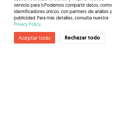
servicio para ti.Podemos compartir datos, como
identificadores únicos, con partners de análisis y
publicidad. Para más detalles, consulte nuestra
Privacy Policy
.
Contacta con Óscar Manel
Rechazar todo
Aceptar todo
¿Conoces los Beneficios de Gudog? Ver más
Servicios
Cómo funciona
Sobre Gudog
Opiniones
Cobertura Veterinaria
Consejos para dueños de perros