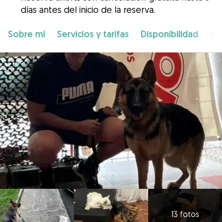
días antes del inicio de la reserva.
Sobre mí
Servicios y tarifas
Disponibilidad
Ub
13 fotos