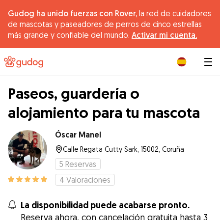
Gudog ha unido fuerzas con Rover,
la red de cuidadores
de mascotas y paseadores de perros de cinco estrellas
más grande y confiable del mundo.
Activar mi cuenta.
|
Paseos, guardería o
alojamiento para tu mascota
Óscar Manel
Calle Regata Cutty Sark, 15002, Coruña
5
Reservas
4
Valoraciones
La disponibilidad puede acabarse pronto.
Reserva ahora, con cancelación gratuita hasta 3