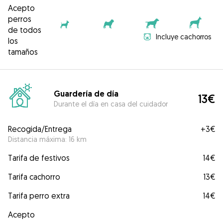
Acepto
perros
de todos
Incluye cachorros
los
tamaños
Guardería de día
13€
Durante el día en casa del cuidador
Recogida/Entrega
+
3€
Distancia máxima: 16 km
Tarifa de festivos
14€
Tarifa cachorro
13€
Tarifa perro extra
14€
Acepto