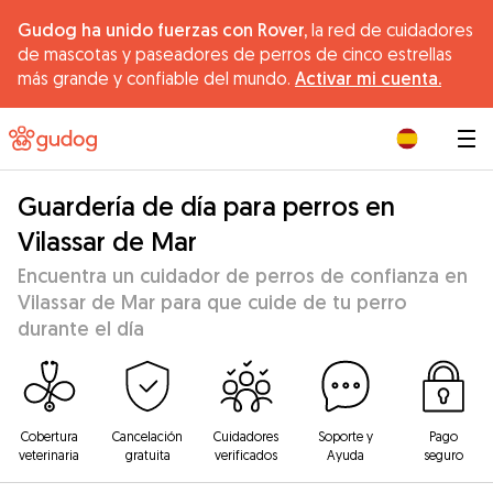
Gudog ha unido fuerzas con Rover,
la red de cuidadores
de mascotas y paseadores de perros de cinco estrellas
más grande y confiable del mundo.
Activar mi cuenta.
|
Guardería de día para perros en
Vilassar de Mar
Encuentra un cuidador de perros de confianza en
Vilassar de Mar para que cuide de tu perro
durante el día
Cobertura
Cancelación
Cuidadores
Soporte y
Pago
veterinaria
gratuita
verificados
Ayuda
seguro