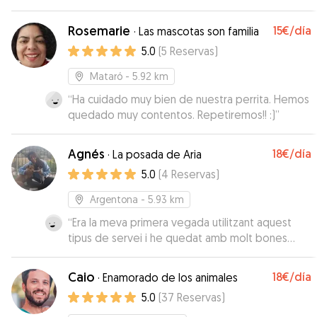
Rosemarie
15€
/día
·
Las mascotas son familia
5.0
(
5
Reservas
)
Mataró
- 5.92 km
“
Ha cuidado muy bien de nuestra perrita. Hemos
quedado muy contentos. Repetiremos!! :)
”
Agnés
18€
/día
·
La posada de Aria
5.0
(
4
Reservas
)
Argentona
- 5.93 km
“
Era la meva primera vegada utilitzant aquest
tipus de servei i he quedat amb molt bones
sensacions l’obi a tornar encantar i segur que
acabarem repetint, ja que, l’Agnes m’ha semblat
Caio
18€
/día
·
Enamorado de los animales
una persona super amable i m’anava enviant
5.0
(
37
Reservas
)
videos i fotos per que veies com s’ho estava
pasant de be l’obi aixi que he quedat encantat
”