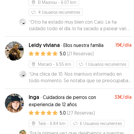
El Masnou
- 6.07 km
4
Usuarios recurrentes
“
Otto ha estado muy bien con Caio. Le ha
cuidado todo el día, lo ha sacado a pasear varias
veces y nos ha enviado fotos y vídeos. Ademas
ha venido a buscarlo súper puntual . Seguro que
Leidy viviana
15€
/día
·
Ellos nuestra familia
repetiremos.
”
5.0
(
21
Reservas
)
Mataró
- 6.55 km
1
Usuarios recurrentes
“
Una chica de 10. Nos mantuvo informado en
todo momento. Se notaba que se preocupaba
de mis perros con mucho cariño. Ningún
problema con ella. La recomiendo
Inga
33€
/día
·
Cuidadora de perros con
perfectamente
”
experiencia de 12 años
5.0
(
27
Reservas
)
Teià
- 6.84 km
6
Usuarios recurrentes
“
Era la primera vez que dejabamos a nuestras