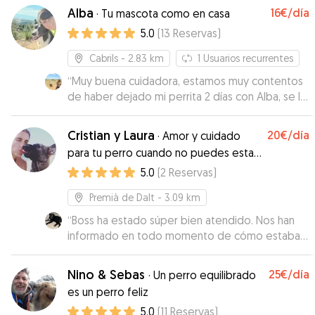
Alba
16€
/día
·
Tu mascota como en casa
5.0
(
13
Reservas
)
Cabrils
- 2.83 km
1
Usuarios recurrentes
“
Muy buena cuidadora, estamos muy contentos
de haber dejado mi perrita 2 días con Alba, se lo
pasó genial en los paseos por la montaña
”
Cristian y Laura
20€
/día
·
Amor y cuidado
para tu perro cuando no puedes estar
allí
5.0
(
2
Reservas
)
Premià de Dalt
- 3.09 km
“
Boss ha estado súper bien atendido. Nos han
informado en todo momento de cómo estaba
con vídeos y audios. Han sido súper cariñosos
con él. Volveremos a dejar a Boss con ellos sin
Nino & Sebas
25€
/día
·
Un perro equilibrado
dudarlo.
”
es un perro feliz
5.0
(
11
Reservas
)