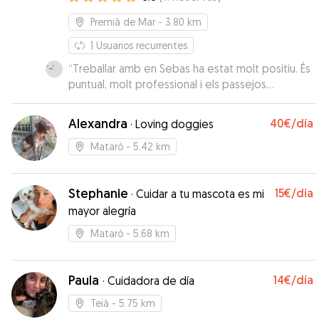
Premià de Mar
- 3.80 km
1
Usuarios recurrentes
“
Treballar amb en Sebas ha estat molt positiu. És
puntual, molt professional i els passejos
agradables. Nosaltres estem encantats i creiem
que en Sebas i la Pruna s'han entès molt bé,
Alexandra
40€
/día
·
Loving doggies
també! 😉. Repetirem segur!!
”
Mataró
- 5.42 km
Stephanie
15€
/día
·
Cuidar a tu mascota es mi
mayor alegría
Mataró
- 5.68 km
Paula
14€
/día
·
Cuidadora de día
Teià
- 5.75 km