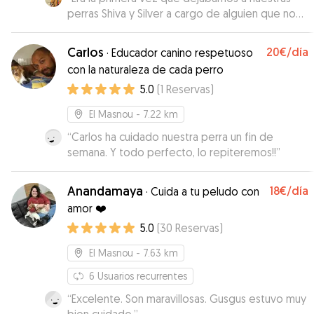
perras Shiva y Silver a cargo de alguien que no
fuese de la familia por lo que nos costó mucho
dejarlas. A pesar de eso hemos tenido en todo
Carlos
20€
/día
·
Educador canino respetuoso
momento la tranquilidad de que estaban muy
con la naturaleza de cada perro
bien atendidas. Cada dia teniamos fotos y algun
5.0
(
1
Reservas
)
comentario de como estabamos. En el caso de
Shiva nos la ha devuelto mejor que como se la
El Masnou
- 7.22 km
dejamos. Es una perra que enseguida cogia
peso, y con sus caminatas diarias nos la ha
“
Carlos ha cuidado nuestra perra un fin de
devuelto un poco mas delgada. Muchas gracias
semana. Y todo perfecto, lo repiteremos!!
”
Inga. Cuando tengamos que volver a dejarlas
repetiremos.
”
Anandamaya
18€
/día
·
Cuida a tu peludo con
amor ❤️
5.0
(
30
Reservas
)
El Masnou
- 7.63 km
6
Usuarios recurrentes
“
Excelente. Son maravillosas. Gusgus estuvo muy