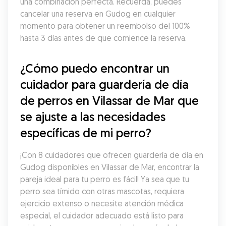
una combinación perfecta. Recuerda, puedes 
cancelar una reserva en Gudog en cualquier 
momento para obtener un reembolso del 100% 
hasta 3 días antes de que comience la reserva.
¿Cómo puedo encontrar un 
cuidador para guardería de día 
de perros en Vilassar de Mar que 
se ajuste a las necesidades 
específicas de mi perro?
¡Con 8 cuidadores que ofrecen guardería de día en 
Gudog disponibles en Vilassar de Mar, encontrar la 
pareja ideal para tu perro es fácil! Ya sea que tu 
perro sea tímido con otras mascotas, requiera 
ejercicio extenso o necesite atención médica 
especial, el cuidador adecuado está listo para 