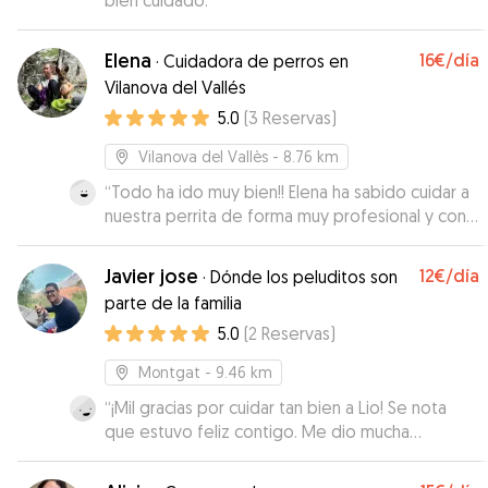
bien cuidado.
”
Elena
16€
/día
·
Cuidadora de perros en
Vilanova del Vallés
5.0
(
3
Reservas
)
Vilanova del Vallès
- 8.76 km
“
Todo ha ido muy bien!! Elena ha sabido cuidar a
nuestra perrita de forma muy profesional y con
mucho cariño. Nos ha mantenido informados y
nos ha enviado fotos y videos. Muchas gracias
Javier jose
12€
/día
·
Dónde los peluditos son
por todo!!
”
parte de la familia
5.0
(
2
Reservas
)
Montgat
- 9.46 km
“
¡Mil gracias por cuidar tan bien a Lio! Se nota
que estuvo feliz contigo. Me dio mucha
tranquilidad saber que lo dejaba con alguien tan
atento y cariñoso.
”