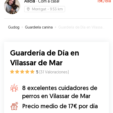
Alicia
15€
/día
·
Com a casa!
Montgat
- 9.53 km
Gudog
»
Guardería canina
»
Guardería de Día en Vilassar de Mar
Guardería de Día en
Vilassar de Mar
5
(
31
Valoraciones
)
8 excelentes cuidadores de
perros en Vilassar de Mar
Precio medio de 17€ por día