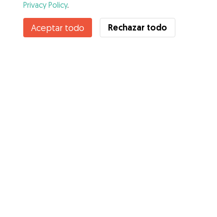
Privacy Policy
.
Rechazar todo
Aceptar todo
Servicios
Cómo funciona
Sobre Gudog
Opiniones
Cobertura Veterinaria
Consejos para dueños de perros
Consejos para cuidadores
Hazte cuidador