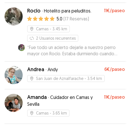
Rocío
11€
/paseo
·
Hotelito para peluditos.
5.0
(
17
Reservas
)
Camas
- 3.45 km
2
Usuarios recurrentes
“
Fue todo un acierto dejarle a nuestro perro
mayor con Rocío. Estaba durmiendo cuando
fuimos a recogerlo y se notaba súper tranquilo.
Gracias a Rocío por su trato tan amable.
”
Andrea
6€
/paseo
·
Andy
San Juan de Aznalfarache
- 3.54 km
Amanda
11€
/paseo
·
Cuidador en Camas y
Sevilla
Camas
- 3.65 km