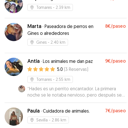
Tomares
- 2.39 km
Marta
8€
/paseo
·
Paseadora de perros en
Gines o alrededores
Gines
- 2.40 km
Antía
9€
/paseo
·
Los animales me dan paz
5.0
(
3
Reservas
)
Tomares
- 2.55 km
“
Hades es un perrito encantador. La primera
noche se le notaba nervioso, pero después se
portó super bien y estuvo más calmado. Se lo ha
pasado genial 😃
”
Paula
7€
/paseo
·
Cuidadora de animales.
Sevilla
- 2.86 km