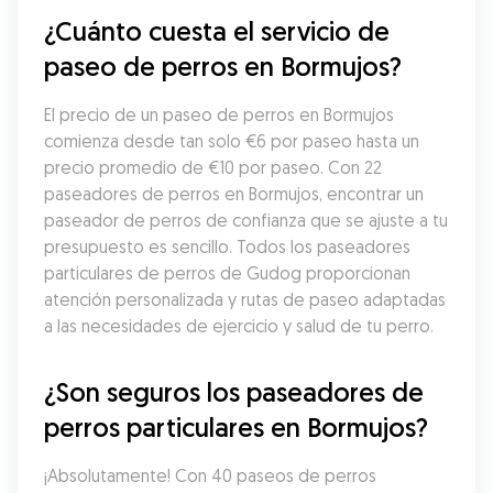
¿Cuánto cuesta el servicio de 
paseo de perros en Bormujos?
El precio de un paseo de perros en Bormujos 
comienza desde tan solo €6 por paseo hasta un 
precio promedio de €10 por paseo. Con 22 
paseadores de perros en Bormujos, encontrar un 
paseador de perros de confianza que se ajuste a tu 
presupuesto es sencillo. Todos los paseadores 
particulares de perros de Gudog proporcionan 
atención personalizada y rutas de paseo adaptadas 
a las necesidades de ejercicio y salud de tu perro.
¿Son seguros los paseadores de 
perros particulares en Bormujos?
¡Absolutamente! Con 40 paseos de perros 