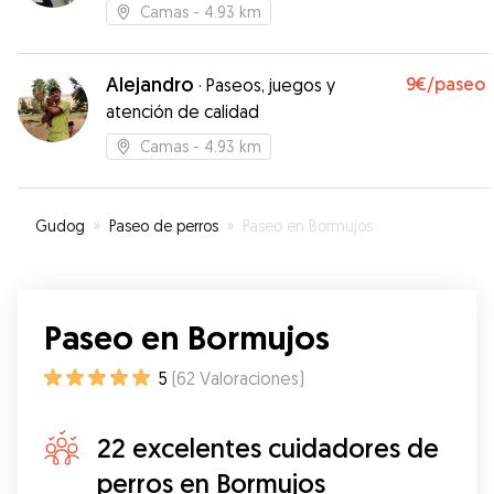
Camas
- 4.93 km
Alejandro
9€
/paseo
·
Paseos, juegos y
atención de calidad
Camas
- 4.93 km
Gudog
»
Paseo de perros
»
Paseo en Bormujos
Paseo en Bormujos
5
(
62
Valoraciones
)
22 excelentes cuidadores de
perros en Bormujos