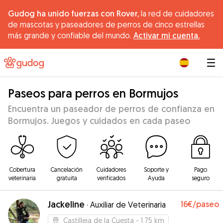
Gudog ha unido fuerzas con Rover,
la red de cuidadores
de mascotas y paseadores de perros de cinco estrellas
más grande y confiable del mundo.
Activar mi cuenta.
|
Paseos para perros en Bormujos
Encuentra un paseador de perros de confianza en
Bormujos. Juegos y cuidados en cada paseo
Cobertura
Cancelación
Cuidadores
Soporte y
Pago
veterinaria
gratuita
verificados
Ayuda
seguro
Jackeline
16€
/paseo
·
Auxiliar de Veterinaria
Castilleja de la Cuesta
- 1.75 km