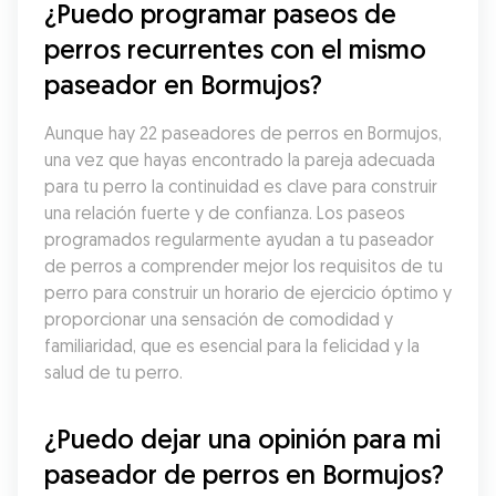
¿Puedo programar paseos de 
perros recurrentes con el mismo 
paseador en Bormujos?
Aunque hay 22 paseadores de perros en Bormujos, 
una vez que hayas encontrado la pareja adecuada 
para tu perro la continuidad es clave para construir 
una relación fuerte y de confianza. Los paseos 
programados regularmente ayudan a tu paseador 
de perros a comprender mejor los requisitos de tu 
perro para construir un horario de ejercicio óptimo y 
proporcionar una sensación de comodidad y 
familiaridad, que es esencial para la felicidad y la 
salud de tu perro.
¿Puedo dejar una opinión para mi 
paseador de perros en Bormujos?