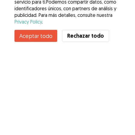
servicio para ti.Podemos compartir datos, como
identificadores únicos, con partners de análisis y
publicidad. Para más detalles, consulte nuestra
Privacy Policy
.
Rechazar todo
Aceptar todo
Servicios
Cómo funciona
Sobre Gudog
Opiniones
Cobertura Veterinaria
Consejos para dueños de perros