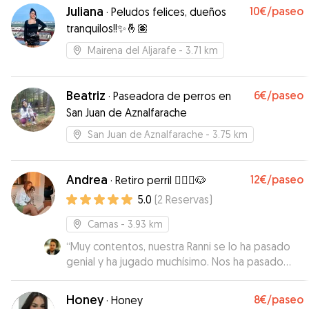
Juliana
10€
/paseo
·
Peludos felices, dueños
tranquilos!!✨🤞🏽
Mairena del Aljarafe
- 3.71 km
Beatriz
6€
/paseo
·
Paseadora de perros en
San Juan de Aznalfarache
San Juan de Aznalfarache
- 3.75 km
Andrea
12€
/paseo
·
Retiro perril 🧘🏼‍♀️🐶
5.0
(
2
Reservas
)
Camas
- 3.93 km
“
Muy contentos, nuestra Ranni se lo ha pasado
genial y ha jugado muchísimo. Nos ha pasado
fotos y videos de como jugaba. Además nos ha
mantenido informados en todo momento. Un
Honey
8€
/paseo
·
Honey
10/10, totalmente recomendable.
”