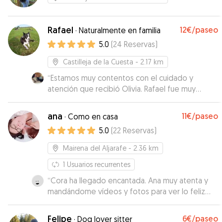
Rafael
12€
/paseo
·
Naturalmente en familia
5.0
(
24
Reservas
)
Castilleja de la Cuesta
- 2.17 km
“
Estamos muy contentos con el cuidado y
atención que recibió Olivia. Rafael fue muy
atento y nos mantuvo informados en todo
momento. Sin duda volveríamos a contactar con
ana
11€
/paseo
·
Como en casa
el. ¡Muy recomendable!
”
5.0
(
22
Reservas
)
Mairena del Aljarafe
- 2.36 km
1
Usuarios recurrentes
“
Cora ha llegado encantada. Ana muy atenta y
mandándome vídeos y fotos para ver lo feliz
que estaba Cora. Repetiremos!!
”
Felipe
6€
/paseo
·
Dog lover sitter