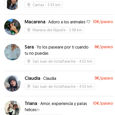
Camas
- 3.93 km
Macarena
10€
/paseo
·
Adoro a los animales 🤍
Mairena del Aljarafe
- 3.98 km
Sara
8€
/paseo
·
Yo los paseare por ti cuando
tu no puedas
San Juan de Aznalfarache
- 4.02 km
Claudia
9€
/paseo
·
Claudia
San Juan de Aznalfarache
- 4.03 km
Triana
10€
/paseo
·
Amor, experiencia y patas
felices✨