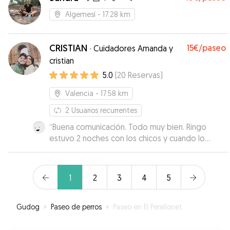
Algemesí
- 17.28 km
CRISTIAN
15€
/paseo
·
Cuidadores Amanda y
cristian
5.0
(
20
Reservas
)
Valencia
- 17.58 km
2
Usuarios recurrentes
“
Buena comunicación. Todo muy bien. Ringo
estuvo 2 noches con los chicos y cuando lo
busqué venía de pasear, se lo veía feliz, muy
tranquilo. Además mandan fotos y vídeos lo cual
siempre se agradece!
”
1
2
3
4
5
Gudog
»
Paseo de perros
»
Paseo en El Perellonet