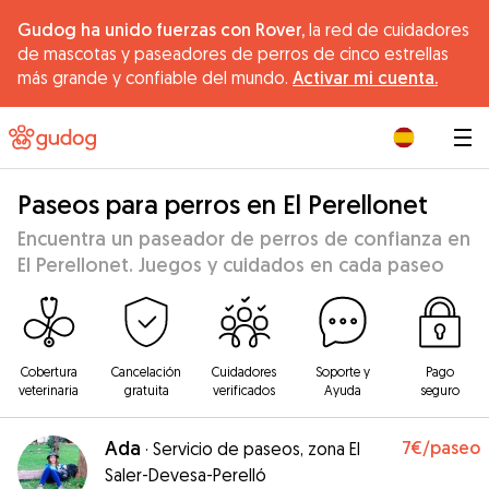
Gudog ha unido fuerzas con Rover,
la red de cuidadores
de mascotas y paseadores de perros de cinco estrellas
más grande y confiable del mundo.
Activar mi cuenta.
|
Paseos para perros en El Perellonet
Encuentra un paseador de perros de confianza en
El Perellonet. Juegos y cuidados en cada paseo
Cobertura
Cancelación
Cuidadores
Soporte y
Pago
veterinaria
gratuita
verificados
Ayuda
seguro
Ada
7€
/paseo
·
Servicio de paseos, zona El
Saler-Devesa-Perelló