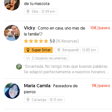
de tu mascota
Silla
- 12.99 km
Vicky
10€
/paseo
·
Como en casa, uno mas de
la familia🤍
5.0
(
16
Reservas
)
Super Sitter
Beniparrell
- 13.85 km
2
Usuarios recurrentes
“
Encantada. No tengo más que buenas palabras.
Se adaptó perfectamente a nuestros horarios y
nos mandó fotos para que viéramos cómo
estaba. La recomiendo sin ninguna duda.
”
Maria Camila
11€
/paseo
·
Paseadora de
perros
Catarroja
- 15.13 km