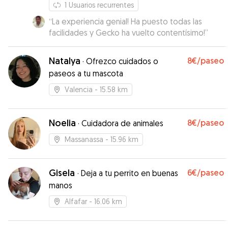
1
Usuarios recurrentes
nuestros perros. ¡Lo recomendamos muchísimo!
”
“
La experiencia genial! Ha puesto todas las
facilidades y Gecko ha vuelto contentísimo!
”
Natalya
8€
/paseo
·
Ofrezco cuidados o
paseos a tu mascota
Valencia
- 15.58 km
Noelia
8€
/paseo
·
Cuidadora de animales
Massanassa
- 15.96 km
Gisela
6€
/paseo
·
Deja a tu perrito en buenas
manos
Alfafar
- 16.06 km