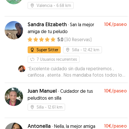
Valencia
- 6.68 km
Sandra Elizabeth
10€
/paseo
·
San la mejor
amiga de tu peludo
5.0
(
30
Reservas
)
Super Sitter
Silla
- 12.42 km
7
Usuarios recurrentes
“
Excelente cuidado sin duda repetiremos ,
cariñosa , atenta . Nos mandaba fotos todos los
días y vídeos de nuestro perrito . Una gran
persona amante de los animales
”
Juan Manuel
10€
/paseo
·
Cuidador de tus
peluditos en silla
Silla
- 12.61 km
Antonella
10€
/paseo
·
Nella, la mejor amiga