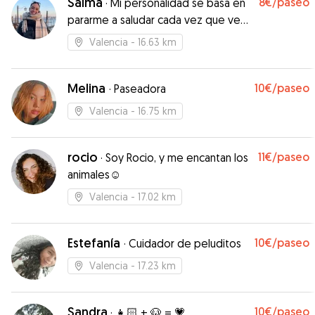
Salma
8€
/paseo
·
Mi personalidad se basa en
máxima. La próxima vez volveré a repetir.
pararme a saludar cada vez que veo
Además cabe valorar el lugar donde están los
perros por la calle.
perros. Un chalet muy bien acondicionado para
Valencia
- 16.63 km
que disfruten al aire libre. Magnífico. Muchas
gracias Concha.
”
Melina
10€
/paseo
·
Paseadora
Valencia
- 16.75 km
rocio
11€
/paseo
·
Soy Rocio, y me encantan los
animales☺️
Valencia
- 17.02 km
Estefanía
10€
/paseo
·
Cuidador de peluditos
Valencia
- 17.23 km
Sandra
10€
/paseo
·
👧🏻 + 🐶 = 💗