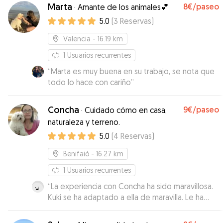
Marta
8€
/paseo
·
Amante de los animales💕
5.0
(
3
Reservas
)
Valencia
- 16.19 km
1
Usuarios recurrentes
“
Marta es muy buena en su trabajo, se nota que
todo lo hace con cariño
”
Concha
9€
/paseo
·
Cuidado cómo en casa,
naturaleza y terreno.
5.0
(
4
Reservas
)
Benifaió
- 16.27 km
1
Usuarios recurrentes
“
La experiencia con Concha ha sido maravillosa.
Kuki se ha adaptado a ella de maravilla. Le ha
cogido mucho afecto y se nota el amor y los
cuidados que ke ha dado. Mi valoración es la