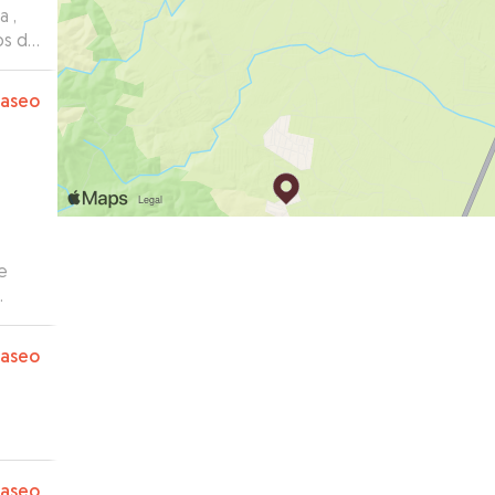
a ,
os de
paseo
e
paseo
paseo