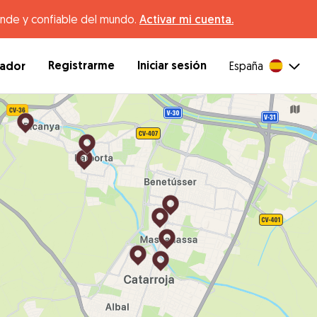
ande y confiable del mundo.
Activar mi cuenta.
Registrarme
Iniciar sesión
dador
España