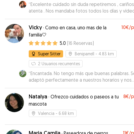
“
Excelente cuidado sin duda repetiremos , cariños
atenta . Nos mandaba fotos todos los días y víde
nuestro perrito . Una gran persona amante de los
animales
”
Vicky
10€
/
·
Como en casa, uno mas de la
familia🤍
5.0
(
16
Reservas
)
Super Sitter
Beniparrell
- 4.83 km
2
Usuarios recurrentes
“
Encantada. No tengo más que buenas palabras. S
adaptó perfectamente a nuestros horarios y nos
mandó fotos para que viéramos cómo estaba. La
recomiendo sin ninguna duda.
”
Natalya
8€
/
·
Ofrezco cuidados o paseos a tu
mascota
Valencia
- 6.68 km
Maria Camila
11€
/
·
Paseadora de perros