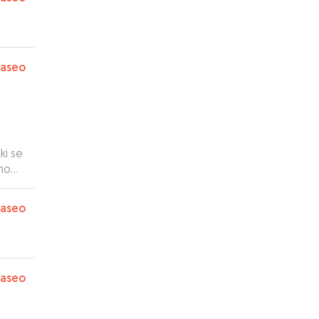
paseo
cho
paseo
donde
do
paseo