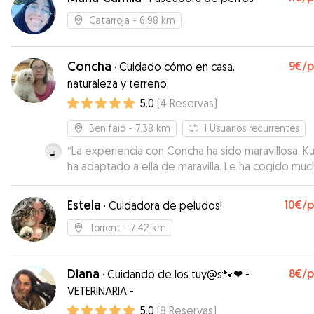
Catarroja
- 6.98 km
Concha
9€
/
·
Cuidado cómo en casa,
naturaleza y terreno.
5.0
(
4
Reservas
)
Benifaió
- 7.38 km
1
Usuarios recurrentes
“
La experiencia con Concha ha sido maravillosa. Kuki se
ha adaptado a ella de maravilla. Le ha cogido mu
afecto y se nota el amor y los cuidados que ke ha
dado. Mi valoración es la máxima. La próxima vez
Estela
10€
/
·
Cuidadora de peludos!
volveré a repetir. Además cabe valorar el lugar 
están los perros. Un chalet muy bien acondiciona
Torrent
- 7.42 km
para que disfruten al aire libre. Magnífico. Muchas
gracias Concha.
”
Diana
8€
/
·
Cuidando de los tuy@s🐾❤ -
VETERINARIA -
5.0
(
8
Reservas
)