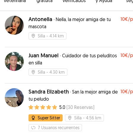
veterinaria
gratuita
verificados
y Ayuda
se
Antonella
10€
/
·
Nella, la mejor amiga de tu
mascota
Silla
- 4.14 km
Juan Manuel
10€
/
·
Cuidador de tus peluditos
en silla
Silla
- 4.30 km
Sandra Elizabeth
10€
/
·
San la mejor amiga de
tu peludo
5.0
(
30
Reservas
)
Super Sitter
Silla
- 4.56 km
7
Usuarios recurrentes