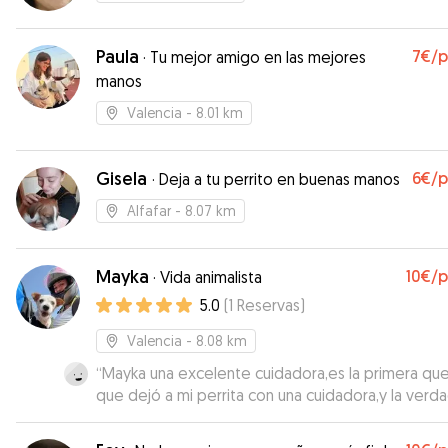
Paula
7€
/
·
Tu mejor amigo en las mejores
manos
Valencia
- 8.01 km
Gisela
6€
/
·
Deja a tu perrito en buenas manos
Alfafar
- 8.07 km
Mayka
10€
/
·
Vida animalista
5.0
(
1
Reservas
)
Valencia
- 8.08 km
“
Mayka una excelente cuidadora,es la primera qu
que dejó a mi perrita con una cuidadora,y la verd
que estoy encantada un trato excelente muy
profesional, recomendable 100%.
”