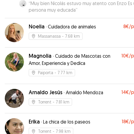
“
Muy bien Nicolás estuvo muy atento con Enzo Es una
persona muy educada
”
Noelia
8€
/
·
Cuidadora de animales
Massanassa
- 7.68 km
Magnolia
10€
/
·
Cuidado de Mascotas con
Amor, Experiencia y Dedica
Paiporta
- 7.77 km
Arnaldo Jesús
14€
/
·
Arnaldo Mendoza
Torrent
- 7.81 km
Erika
18€
/
·
La chica de los paseos
Torrent
- 7.98 km