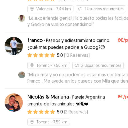
Valencia
- 7.44 km
1
Usuarios recurrentes
“
La experiencia genial! Ha puesto todas las facili
y Gecko ha vuelto contentísimo!
”
franco
6€
/
·
Paseos y adiestramiento canino
¿qué más puedes pedirle a Gudog?😏
5.0
(
10
Reservas
)
Torrent
- 7.50 km
2
Usuarios recurrentes
“
Mi perrita y yo no podemos estar más contenta 
Franco . Me ayuda en los paseos con Mila que tie
mucha fuerza y trabajamos cómo mejorar sus pase
La verdad es que va mejorando mucho .
”
Nicolás & Mariana
8€
/
·
Pareja Argentina
amante de los animales 🦮🐈❤️
5.0
(
2
Reservas
)
Torrent
- 7.59 km