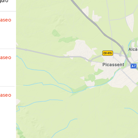
guro
paseo
paseo
paseo