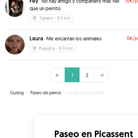
Fey
10€
/
·
No hay amigo y compañero más fiel
que un perrito
Torrent
- 8.11 km
Laura
6€
/
·
Me encantan los animales
Paiporta
- 8.13 km
1
2
Gudog
»
Paseo de perros
»
Paseo en Picassent
Paseo en Picassent