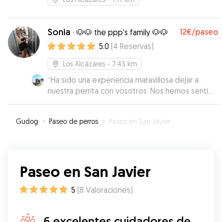
Sonia
12€
/paseo
·
🐶🐶 the ppp's family 🐶🐶
5.0
(
4
Reservas
)
Los Alcázares
- 7.43 km
“
Ha sido una experiencia maravillosa dejar a
nuestra perrita con vosotros. Nos hemos sentido
muy tranquilos en todo momento sabiendo lo
bien atendida y acompañada que estaba Noa
Gudog
»
Paseo de perros
»
Paseo en San Javier
con Sonia e Iván así como con sus pequeños
Xenna y Jairo🥰 Nos han mandado un montón de
fotos y vídeos que nos han hecho ver con el
cariño que tratan a los perros. Sin duda
Paseo en San Javier
volveremos a contar con ellos, Noa está
deseando volver a jugar con sus nuevos
amigos.
”
5
(
8
Valoraciones
)
6 excelentes cuidadores de