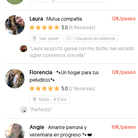
Laura
12€
/paseo
·
Mutua compañía
5.0
(
6
Reservas
)
San Javier
1
Usuarios recurrentes
“
Laura se portó genial con mis bichis, han estado
super contentos con ella
”
Florencia
12€
/paseo
·
🐾Un hogar para tus
peluditos🐾
5.0
(
2
Reservas
)
Roda
- 4.11 km
“
Perfecto
”
Angie
10€
/paseo
·
Amante perruna y
veterinaria en progreso 🐾❤️