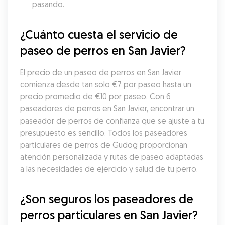
pasando.
¿Cuánto cuesta el servicio de 
paseo de perros en San Javier?
El precio de un paseo de perros en San Javier 
comienza desde tan solo €7 por paseo hasta un 
precio promedio de €10 por paseo. Con 6 
paseadores de perros en San Javier, encontrar un 
paseador de perros de confianza que se ajuste a tu 
presupuesto es sencillo. Todos los paseadores 
particulares de perros de Gudog proporcionan 
atención personalizada y rutas de paseo adaptadas 
a las necesidades de ejercicio y salud de tu perro.
¿Son seguros los paseadores de 
perros particulares en San Javier?