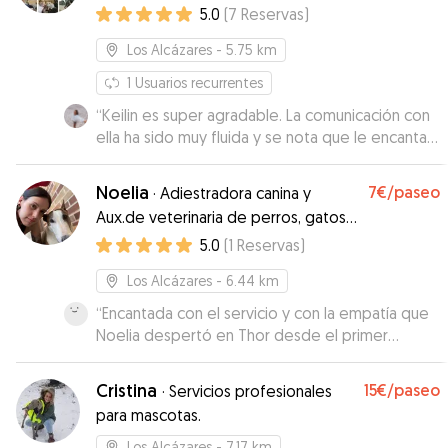
5.0
(
7
Reservas
)
Los Alcázares
- 5.75 km
1
Usuarios recurrentes
“
Keilin es super agradable. La comunicación con
ella ha sido muy fluida y se nota que le encanta
lo que hace. Fichaje seguro para cuando
vayamos a Murcia 💖
”
Noelia
7€
/paseo
·
Adiestradora canina y
Aux.de veterinaria de perros, gatos y
exóticos
5.0
(
1
Reservas
)
Los Alcázares
- 6.44 km
“
Encantada con el servicio y con la empatía que
Noelia despertó en Thor desde el primer
momento.
”
Cristina
15€
/paseo
·
Servicios profesionales
para mascotas.
Los Alcázares
- 7.17 km