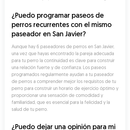
¿Puedo programar paseos de 
perros recurrentes con el mismo 
paseador en San Javier?
Aunque hay 6 paseadores de perros en San Javier, 
una vez que hayas encontrado la pareja adecuada 
para tu perro la continuidad es clave para construir 
una relación fuerte y de confianza. Los paseos 
programados regularmente ayudan a tu paseador 
de perros a comprender mejor los requisitos de tu 
perro para construir un horario de ejercicio óptimo y 
proporcionar una sensación de comodidad y 
familiaridad, que es esencial para la felicidad y la 
salud de tu perro.
¿Puedo dejar una opinión para mi 