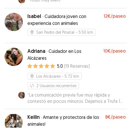
Isabel
12€
/paseo
·
Cuidadora joven con
experiencia con animales
San Pedro del Pinatar
- 5.50 km
Adriana
10€
/paseo
·
Cuidador en Los
Alcázares
5.0
(
19
Reservas
)
Los Alcázares
- 5.72 km
2
Usuarios recurrentes
“
La comunicación previa fue muy rápida y
contestó en pocos minutos. Dejamos a Trufa 1
dia y la verdad que no pudo estar mejor cuidada
con Adriana y su familia. Le dio un paseito y
Keilin
8€
/paseo
·
Amante y protectora de los
también chuches. Repetiría.
”
animales!