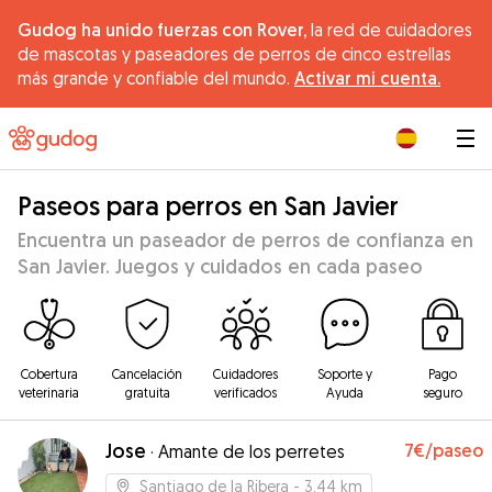
Gudog ha unido fuerzas con Rover,
la red de cuidadores
de mascotas y paseadores de perros de cinco estrellas
más grande y confiable del mundo.
Activar mi cuenta.
|
Paseos para perros en San Javier
Encuentra un paseador de perros de confianza en
San Javier. Juegos y cuidados en cada paseo
Cobertura
Cancelación
Cuidadores
Soporte y
Pago
veterinaria
gratuita
verificados
Ayuda
seguro
Jose
7€
/paseo
·
Amante de los perretes
Santiago de la Ribera
- 3.44 km