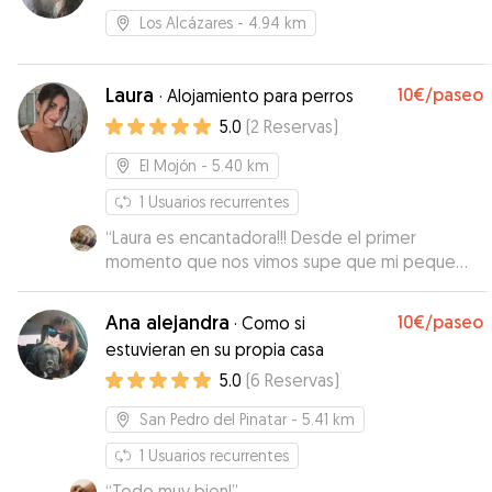
Los Alcázares
- 4.94 km
Laura
10€
/paseo
·
Alojamiento para perros
5.0
(
2
Reservas
)
El Mojón
- 5.40 km
1
Usuarios recurrentes
“
Laura es encantadora!!! Desde el primer
momento que nos vimos supe que mi peque
estaría feliz y cuidado … Nos a tenido
informados de cómo estaba disfrutando con msj
Ana alejandra
10€
/paseo
·
Como si
, fotos y vídeos Estamos muy contentos y
estuvieran en su propia casa
agradecidos porque Nano a estado sin duda
5.0
(
6
Reservas
)
súper feliz … Mil gracias Laura , eres un sol 🥰😘
🐶
”
San Pedro del Pinatar
- 5.41 km
1
Usuarios recurrentes
“
Todo muy bien!
”