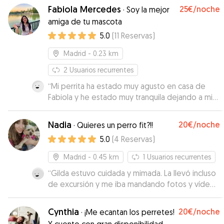
Fabiola Mercedes
25€
/noche
·
Soy la mejor
amiga de tu mascota
5.0
(
11
Reservas
)
Madrid
- 0.23 km
2
Usuarios recurrentes
“
Mi perrita ha estado muy agusto en casa de
Fabiola y he estado muy tranquila dejando a mi
cachorrita en otra casa por primera vez. Hasta
siento que ha aprendido y se ha copiado de la
Nadia
20€
/noche
·
Quieres un perro fit?!!
otra perra con la que compartió espacio.
5.0
(
4
Reservas
)
Repetiremos!
”
Madrid
- 0.45 km
1
Usuarios recurrentes
“
Gilda estuvo cuidada y mimada. La llevó incluso
de excursión y me iba mandando fotos y vídeos
en los que se veía a Gilda tranquila y feliz.
Seguro Gilda repite!!!
”
Cynthia
20€
/noche
·
¡Me ecantan los perretes!