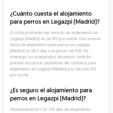
¿Cuánto cuesta el alojamiento 
para perros en Legazpi (Madrid)?
El coste promedio del servicio de alojamiento en 
Legazpi (Madrid) es de €21 por noche. Una reserva 
típica de alojamiento para perros en Legazpi 
(Madrid) es de 5 días a un precio de €95. Sin 
embargo, los propietarios de perros también 
pueden encontrar cuidadores de confianza para 
alojamiento en Legazpi (Madrid) por tan solo €12 
por noche.
¿Es seguro el alojamiento para 
perros en Legazpi (Madrid)?
¡Absolutamente! Con 296 días de alojamiento 