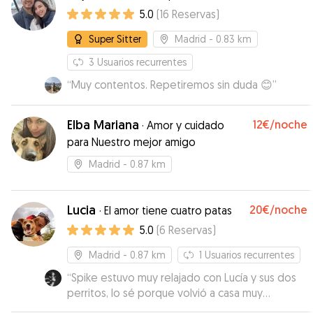
5.0
(
16
Reservas
)
Super Sitter
Madrid
- 0.83 km
3
Usuarios recurrentes
“
Muy contentos. Repetiremos sin duda 😊
”
Elba Mariana
12€
/noche
·
Amor y cuidado
para Nuestro mejor amigo
Madrid
- 0.87 km
Lucia
20€
/noche
·
El amor tiene cuatro patas
5.0
(
6
Reservas
)
Madrid
- 0.87 km
1
Usuarios recurrentes
“
Spike estuvo muy relajado con Lucía y sus dos
perritos, lo sé porque volvió a casa muy
tranquilito y eso es que lo pasó bien
”