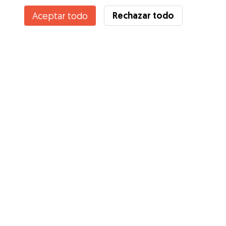
Rechazar todo
Aceptar todo
Servicios
Cómo funciona
Sobre Gudog
Opiniones
Cobertura Veterinaria
Consejos para dueños de perros
Consejos para cuidadores
Hazte cuidador
Blog