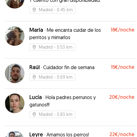
Y cuento con gran disponibilidad.
Madrid
- 0.45 km
María
18€
/noche
·
Me encanta cuidar de los
perritos y mimarlos
Madrid
- 0.53 km
Raúl
15€
/noche
·
Cuidador fin de semana
Madrid
- 0.69 km
Lucía
20€
/noche
·
Hola padres perrunos y
gatunos!!!
Madrid
- 0.83 km
Leyre
22€
/noche
·
Amamos los perros!