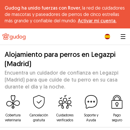
Gudog ha unido fuerzas con Rover,
la red de cuidadores
de mascotas y paseadores de perros de cinco estrellas
más grande y confiable del mundo.
Activar mi cuenta.
|
Alojamiento para perros en Legazpi
(Madrid)
Encuentra un cuidador de confianza en Legazpi
(Madrid) para que cuide de tu perro en su casa
durante el día y la noche.
Cobertura
Cancelación
Cuidadores
Soporte y
Pago
veterinaria
gratuita
verificados
Ayuda
seguro