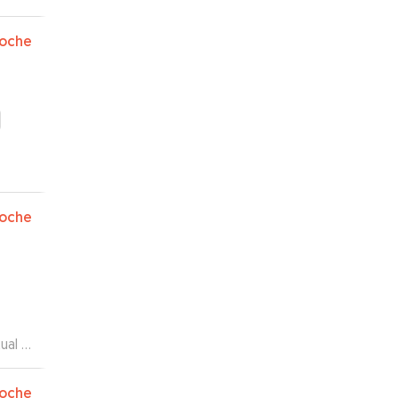
oche
de tu
oche
ndo!
”
oche