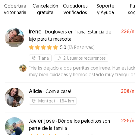
Cobertura
Cancelación
Cuidadores
Soporte
P
veterinaria
gratuita
verificados
y Ayuda
se
Irene
22€
/n
·
Doglovers en Tiana: Estancia de
lujo para tu mascota
5.0
(
13
Reservas
)
Tiana
2
Usuarios recurrentes
“
He ks dejado a dos perritas con Irene. Han estad
muy bien cuidadas y hemos estado muy tranquilo
viendo las fotos de sus paseos o descansos y vi
que estaban bien. Ha tenido un perro suyo propi
Alicia
20€
/n
·
Com a casa!
muchos años y se nota que le gustan. Desde lueg
que repetiremos
”
Montgat
- 1.64 km
Javier jose
22€
/n
·
Dónde los peluditos son
parte de la familia