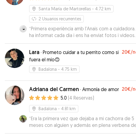
Santa María de Martorellas
- 4.72 km
2
Usuarios recurrentes
“
Primera experiència amb l'Anais com a cuidadora.
ha informat cada dia i ens ha enviat fotos i videos.
Samba se la veia molt contenta. Hem estat molt
tranquils en veure que estava en bones mans. Se
Lara
20€
/n
·
Prometo cuidar a tu perrito como si
dubte, repetirem.
”
fuera el mío🙃
Badalona
- 4.75 km
Adriana del Carmen
20€
/n
·
Armonía de amor
5.0
(
4
Reservas
)
Badalona
- 4.81 km
“
Era la primera vez que dejaba a mi cachorra de 5
meses con alguien y además en plena verbena d
Juan. Adriana me lo puso todo fácil desde el princi