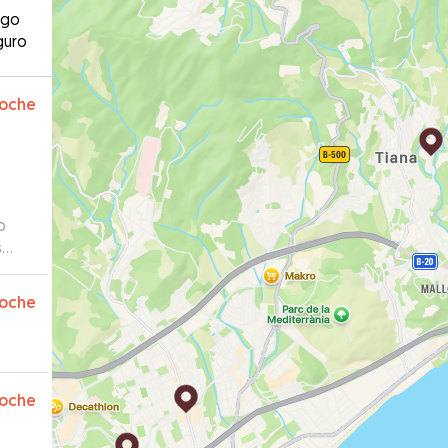
ago
guro
oche
o
s
endo
o
oche
o
oche