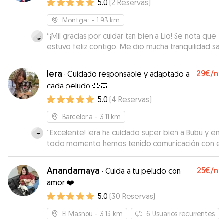
5.0
(
2
Reservas
)
Montgat
- 1.93 km
“
¡Mil gracias por cuidar tan bien a Lio! Se nota que
estuvo feliz contigo. Me dio mucha tranquilidad s
que lo dejaba con alguien tan atento y cariñoso.
”
Iera
29€
/n
·
Cuidado responsable y adaptado a
cada peludo 🐶🐱
5.0
(
4
Reservas
)
Barcelona
- 3.11 km
“
Excelente! Iera ha cuidado super bien a Bubu y e
todo momento hemos tenido comunicación con el
Sin duda, contaremos con ella para próximas vece
Anandamaya
25€
/n
·
Cuida a tu peludo con
amor ❤️
5.0
(
30
Reservas
)
El Masnou
- 3.13 km
6
Usuarios recurrentes