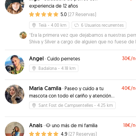
experiencia de 12 años
5.0
(
27
Reservas
)
Teià
- 4.00 km
6
Usuarios recurrentes
“
Era la primera vez que dejabamos a nuestras per
Shiva y Silver a cargo de alguien que no fuese de 
familia por lo que nos costó mucho dejarlas. A pes
de eso hemos tenido en todo momento la
Angel
30€
/n
·
Cuido perretes
tranquilidad de que estaban muy bien atendidas.
dia teniamos fotos y algun comentario de como
Badalona
- 4.18 km
estabamos. En el caso de Shiva nos la ha devuelto
mejor que como se la dejamos. Es una perra que
Maria Camila
40€
/n
enseguida cogia peso, y con sus caminatas diarias
·
Paseo y cuido a tu
la ha devuelto un poco mas delgada. Muchas grac
mascota con todo el cariño y atención
Inga. Cuando tengamos que volver a dejarlas
que necesita
Sant Fost de Campsentelles
- 4.25 km
repetiremos.
”
Anais
18€
/n
·
🐶 uno más de mi familia
4.9
(
27
Reservas
)