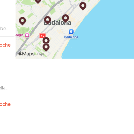
aber
oche
n
la.
s.
”
oche