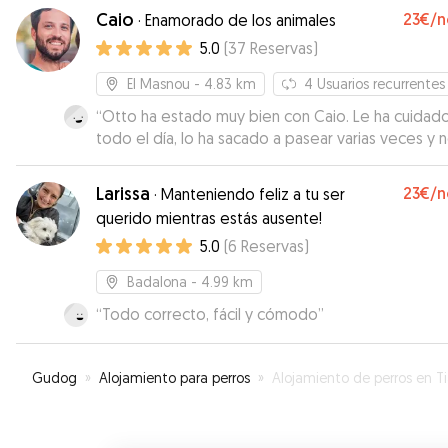
pudimos conocernos antes de solicitar el servicio
Caio
23€
/n
·
Enamorado de los animales
increíble la conexión que tuvieron ella y su perro 
5.0
(
37
Reservas
)
mía. Estuvo muy atenta a todos los detalles, me
enviaba fotos y videos constantemente de mi per
El Masnou
- 4.83 km
4
Usuarios recurrentes
y se le veía feliz. La paciencia y la tranquilidad que
“
Otto ha estado muy bien con Caio. Le ha cuidad
transmite no está pagada. Solo puedo darle las gr
todo el día, lo ha sacado a pasear varias veces y 
infinitas y sin dudarlo ni un segundo volvería confi
enviado fotos y vídeos. Ademas ha venido a busc
ella.
”
súper puntual . Seguro que repetiremos.
”
Larissa
23€
/n
·
Manteniendo feliz a tu ser
querido mientras estás ausente!
5.0
(
6
Reservas
)
Badalona
- 4.99 km
“
Todo correcto, fácil y cómodo
”
Gudog
»
Alojamiento para perros
»
Alojamiento de perros en Tia