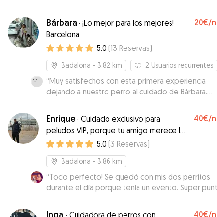
Bárbara
20€
/n
·
¡Lo mejor para los mejores!
Barcelona
5.0
(
13
Reservas
)
Badalona
- 3.82 km
2
Usuarios recurrentes
“
Muy satisfechos con esta primera experiencia
dejando a nuestro perro al cuidado de Bárbara.
Demuestra ser muy profesional y se preocupa de
mantenerte informado cada día sobre el estado 
Enrique
40€
/n
·
Cuidado exclusivo para
animal. Repetiremos seguro!
”
peludos VIP, porque tu amigo merece lo
mejor
5.0
(
3
Reservas
)
Badalona
- 3.86 km
“
Todo perfecto! Se quedó con mis dos perritos
durante el día porque tenía un evento. Súper puntual y
muy atento. Gracias Enrique! 😊❤️🙏🏼 Lo recomie
Inga
40€
/n
·
Cuidadora de perros con