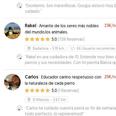
“
Excelente. Son maravillosas. Gusgus estuvo muy 
cuidado.
”
Rakel
23€
/n
·
Amante de los seres más nobles
del mundo,los animales.
5.0
(
728
Reservas
)
Badalona
- 3.19 km
66
Usuarios recurrentes
“
Rakel es una cuidadora de 10. Entiende muy bien a
perros y sus necesidades. Con mi perrita Blanca q
tiene ciertos miedos, hizo que enseguida cogiera
confianza y se sintiera segura con ella tratándola 
Carlos
25€
/n
·
Educador canino respetuoso con
mucho cariño y empatía. Ha pasado una semana d
la naturaleza de cada perro
alojamiento y tengo claro que ha estado como e
5.0
(
1
Reservas
)
casa. Además envía fotos y vídeos y está disponi
para cualquier información para estar tranquila. No
El Masnou
- 3.67 km
podía haber sido mejor.
”
“
Carlos ha cuidado nuestra perra un fin de semana
todo perfecto, lo repiteremos!!
”