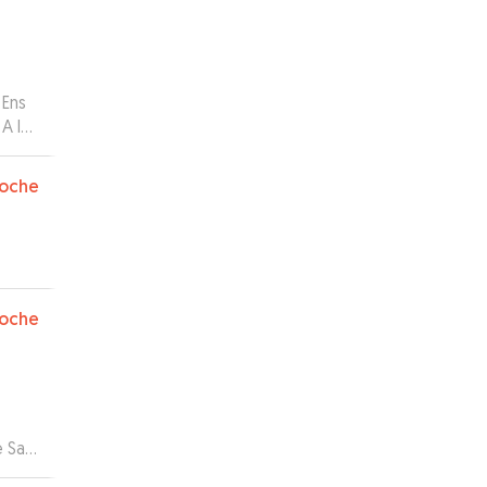
 Ens
 A la
nse
oche
oche
e San
pio,