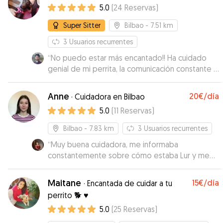
5.0
(
24
Reservas
)
siempre que pueda.
”
Super Sitter
Bilbao
- 7.51 km
3
Usuarios recurrentes
“
No puedo estar más encantado!! Ha cuidado
genial de mi perrita, la comunicación constante y
siempre atenta para que supiese cómo estaba.
Me he quedado muy tranquilo sabiendo que
Anne
20€
/día
·
Cuidadora en Bilbao
Maddi estaba en buenas manos y ella ha
5.0
(
11
Reservas
)
quedado encantada. Para repetir seguro!! ☺️
”
Bilbao
- 7.83 km
3
Usuarios recurrentes
“
Muy buena cuidadora, me informaba
constantemente sobre cómo estaba Lur y me
mandaba fotos. Lur ha vuelto tranquila y
contenta, señal de que ha estado muy a gusto
Maitane
15€
/día
·
Encantada de cuidar a tu
con Anne.
”
perrito 🐕 ♥️
5.0
(
25
Reservas
)