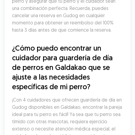
perro y asegurar que tu perro y el cuidador sean 
una combinación perfecta. Recuerda, puedes 
cancelar una reserva en Gudog en cualquier 
momento para obtener un reembolso del 100% 
hasta 3 días antes de que comience la reserva.
¿Cómo puedo encontrar un 
cuidador para guardería de día 
de perros en Galdakao que se 
ajuste a las necesidades 
específicas de mi perro?
¡Con 4 cuidadores que ofrecen guardería de día en 
Gudog disponibles en Galdakao, encontrar la pareja 
ideal para tu perro es fácil! Ya sea que tu perro sea 
tímido con otras mascotas, requiera ejercicio 
extenso o necesite atención médica especial, el 