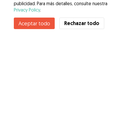
publicidad. Para más detalles, consulte nuestra
Privacy Policy
.
Rechazar todo
Aceptar todo
Servicios
Cómo funciona
Sobre Gudog
Opiniones
Cobertura Veterinaria
Consejos para dueños de perros
Consejos para cuidadores