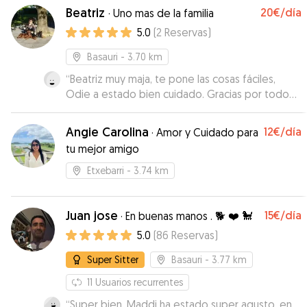
Beatriz
20€
/día
·
Uno mas de la familia
5.0
(
2
Reservas
)
Basauri
- 3.70 km
“
Beatriz muy maja, te pone las cosas fáciles,
Odie a estado bien cuidado. Gracias por todo
☺️
”
Angie Carolina
12€
/día
·
Amor y Cuidado para
tu mejor amigo
Etxebarri
- 3.74 km
Juan jose
15€
/día
·
En buenas manos . 🐕 ❤️ 🐩
5.0
(
86
Reservas
)
Super Sitter
Basauri
- 3.77 km
11
Usuarios recurrentes
“
Super bien, Maddi ha estado super agusto, en