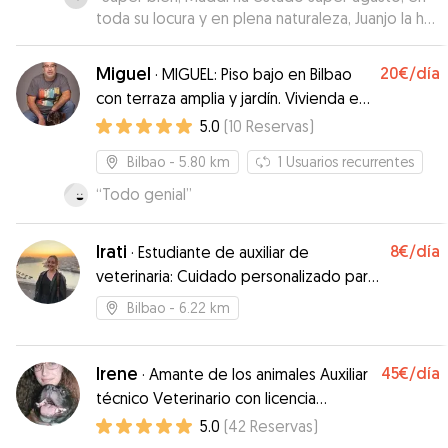
toda su locura y en plena naturaleza, Juanjo la ha
cuidado muy bien. Muchísimas gracias!!!
”
Miguel
20€
/día
·
MIGUEL: Piso bajo en Bilbao
con terraza amplia y jardín. Vivienda en
zona peatonal.
5.0
(
10
Reservas
)
Bilbao
- 5.80 km
1
Usuarios recurrentes
“
Todo genial
”
Irati
8€
/día
·
Estudiante de auxiliar de
veterinaria: Cuidado personalizado para
tu mascota
Bilbao
- 6.22 km
Irene
45€
/día
·
Amante de los animales Auxiliar
técnico Veterinario con licencia
PPPendejo/a ❤️ 24h
5.0
(
42
Reservas
)