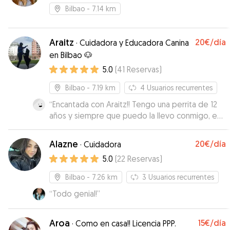
Bilbao
- 7.14 km
Araitz
20€
/día
·
Cuidadora y Educadora Canina
en Bilbao 🐶
5.0
(
41
Reservas
)
Bilbao
- 7.19 km
4
Usuarios recurrentes
“
Encantada con Araitz!! Tengo una perrita de 12
años y siempre que puedo la llevo conmigo, es
una más de la familia. Pero en esta ocasión no
podía venir con nosotros. Nunca la he dejado
Alazne
20€
/día
·
Cuidadora
con nadie y ha sido la primera vez. No puedo
5.0
(
22
Reservas
)
estarle más agradecida de lo bien que la ha
cuidado. Me ha mandado fotos para que viera lo
Bilbao
- 7.26 km
3
Usuarios recurrentes
bien que estaba, y la verdad Yira se fue muy a
“
Todo genial!
”
gusto con ella. Además, quede antes con Araitz
para conocerla y que Yira tuviera contacto con
ella, fue algo que me propuso y me pareció
Aroa
15€
/día
·
Como en casa!! Licencia PPP.
estupendo. Sin duda volveré a contar con ella