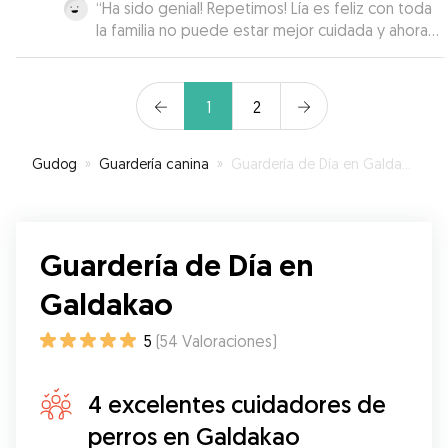
“
Ha sido genial! Repetimos! Lía es feliz con toda
la familia no puede estar mejor cuidada y ahora
quiere ir a buscar a Eva 🥰🥰
”
1
2
Gudog
»
Guardería canina
»
Guardería de Día en Galdakao
Guardería de Día en
Galdakao
5
(
54
Valoraciones
)
4 excelentes cuidadores de
perros en Galdakao