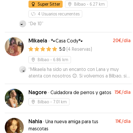
Super Sitter
Bilbao
- 6.27 km
4
Usuarios recurrentes
“
De 10
”
Mikaela
20€
/día
·
🐾Casa Cody🐾
5.0
(
4
Reservas
)
Bilbao
- 6.86 km
“
Mikaela ha sido un encanto con Lana y muy
atenta con nosotros 😊. Si volvemos a Bilbao, sin
duda sabemos dónde puede pasar Lana un día
tan contenta con Cody y Mikaela ❤️.
”
Nagore
15€
/día
·
Cuidadora de perros y gatos
Bilbao
- 7.01 km
Nahia
11€
/día
·
Una nueva amiga para tus
mascotas