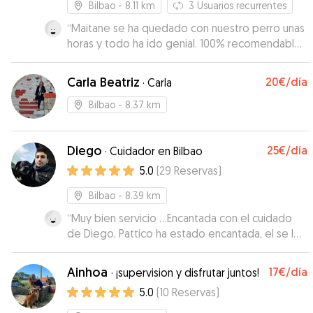
Bilbao
- 8.11 km
3
Usuarios recurrentes
“
Maitane se ha quedado con nuestro perro unas
horas y todo ha ido genial. 100% recomendable,
de confianza y muy flexible para la recogida y
devolución.
”
Carla Beatriz
20€
/día
·
Carla
Bilbao
- 8.37 km
Diego
25€
/día
·
Cuidador en Bilbao
5.0
(
29
Reservas
)
Bilbao
- 8.39 km
“
Muy bien servicio …Encantada con el cuidado
de Diego, Pattico ha estado encantada, el se los
ha llevado al río y al campo han estado como en
un campamento 😊 Además te mantienen
Ainhoa
17€
/día
·
¡supervision y disfrutar juntos!
constantemente informada con mensajes y
5.0
(
10
Reservas
)
vídeos, sin duda repetiremos 😉i
”