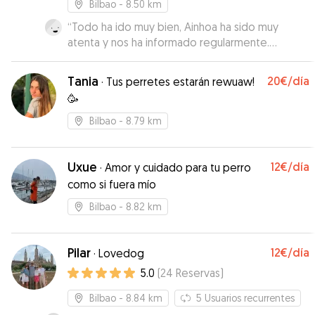
Bilbao
- 8.50 km
“
Todo ha ido muy bien, Ainhoa ha sido muy
atenta y nos ha informado regularmente.
¡Recomendable!
”
Tania
20€
/día
·
Tus perretes estarán rewuaw!
🥳
Bilbao
- 8.79 km
Uxue
12€
/día
·
Amor y cuidado para tu perro
como si fuera mío
Bilbao
- 8.82 km
Pilar
12€
/día
·
Lovedog
5.0
(
24
Reservas
)
Bilbao
- 8.84 km
5
Usuarios recurrentes