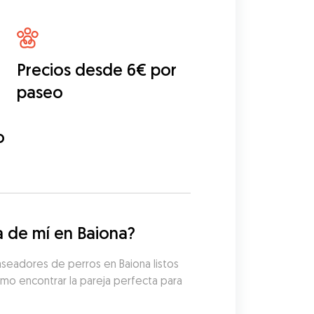
Precios desde 6€ por
paseo
o
 de mí en Baiona?
seadores de perros en Baiona listos 
mo encontrar la pareja perfecta para 