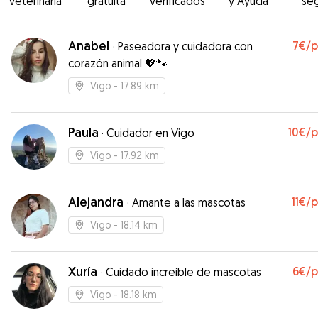
veterinaria
gratuita
verificados
y Ayuda
se
Anabel
7€
/
·
Paseadora y cuidadora con
corazón animal 💖🐾
Vigo
- 17.89 km
Paula
10€
/
·
Cuidador en Vigo
Vigo
- 17.92 km
Alejandra
11€
/
·
Amante a las mascotas
Vigo
- 18.14 km
Xuría
6€
/
·
Cuidado increíble de mascotas
Vigo
- 18.18 km