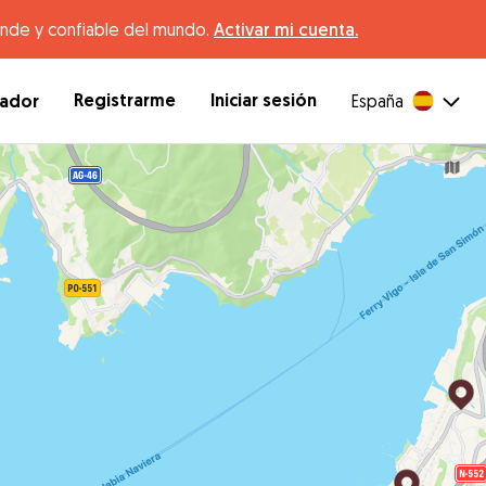
ande y confiable del mundo.
Activar mi cuenta.
Registrarme
Iniciar sesión
dador
España