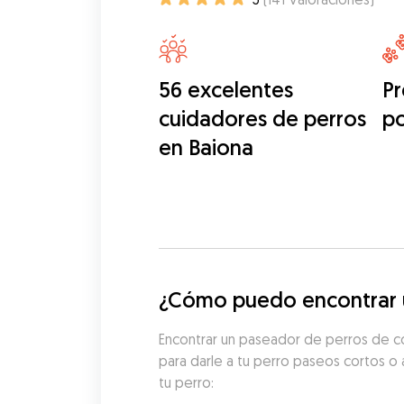
56 excelentes
Pr
cuidadores de perros
p
en Baiona
¿Cómo puedo encontrar u
Encontrar un paseador de perros de co
para darle a tu perro paseos cortos o 
tu perro: