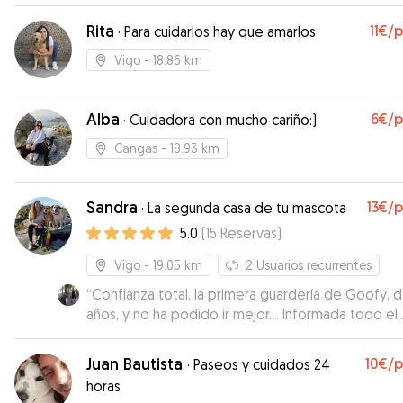
nuestra ausencia.
”
Rita
11€
/
·
Para cuidarlos hay que amarlos
Vigo
- 18.86 km
Alba
6€
/
·
Cuidadora con mucho cariño:)
Cangas
- 18.93 km
Sandra
13€
/
·
La segunda casa de tu mascota
5.0
(
15
Reservas
)
Vigo
- 19.05 km
2
Usuarios recurrentes
“
Confianza total, la primera guardería de Goofy, d
años, y no ha podido ir mejor... Informada todo el
tiempo, fotos, videos, paseos en la naturaleza
adaptados a Goofy y muy profesional, sin duda s
Juan Bautista
10€
/
·
Paseos y cuidados 24
nuestra guardería de referencia
”
horas