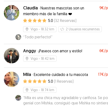
Claudia
9€
/
·
Nuestras mascotas son un
miembro más de la familia ❤️
5.0
(
32
Reservas
)
Vigo
- 18.32 km
2
Usuarios recurrentes
“
Todo perfecto!
”
Anggy
6€
/
·
¡Paseos con amor y estilo!
Vigo
- 18.42 km
Mila
17€
/
·
Excelente cuidado a tu mascota
5.0
(
1
Reservas
)
Vigo
- 18.74 km
“
Mila es una chica muy agradable y cariñosa. Se po
genial con Mishka, consiguió que Mishka no sintier