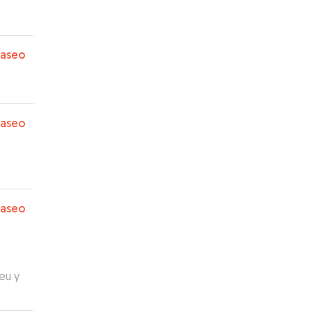
paseo
paseo
paseo
eu y