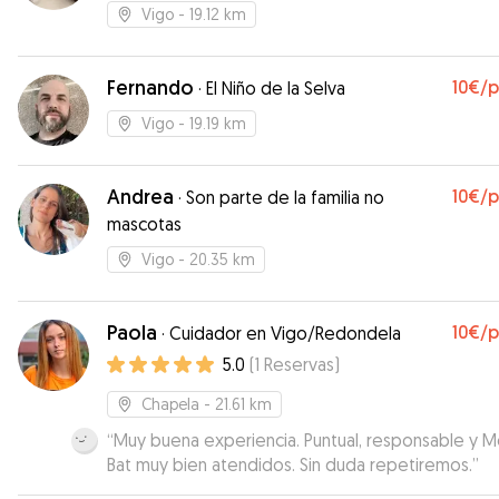
Vigo
- 19.12 km
Fernando
10€
/
·
El Niño de la Selva
Vigo
- 19.19 km
Andrea
10€
/
·
Son parte de la familia no
mascotas
Vigo
- 20.35 km
Paola
10€
/
·
Cuidador en Vigo/Redondela
5.0
(
1
Reservas
)
Chapela
- 21.61 km
“
Muy buena experiencia. Puntual, responsable y M
Bat muy bien atendidos. Sin duda repetiremos.
”