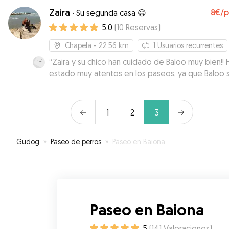
Zaira
8€
/
·
Su segunda casa 😃
5.0
(
10
Reservas
)
Chapela
- 22.56 km
1
Usuarios recurrentes
“
Zaira y su chico han cuidado de Baloo muy bien!! 
estado muy atentos en los paseos, ya que Baloo s
come todo, y le han tratado como uno más. Baloo
vuelve muy contento a casa. Vamos a repetiras d
vez 😉
”
1
2
3
Gudog
»
Paseo de perros
»
Paseo en Baiona
Paseo en Baiona
5
(
141
Valoraciones
)