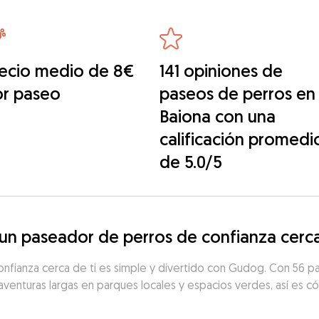
ecio medio de 8€
141 opiniones de
or paseo
paseos de perros en
Baiona con una
calificación promedi
de 5.0/5
n paseador de perros de confianza cerca
nfianza cerca de ti es simple y divertido con Gudog. Con 56 pa
aventuras largas en parques locales y espacios verdes, así es có