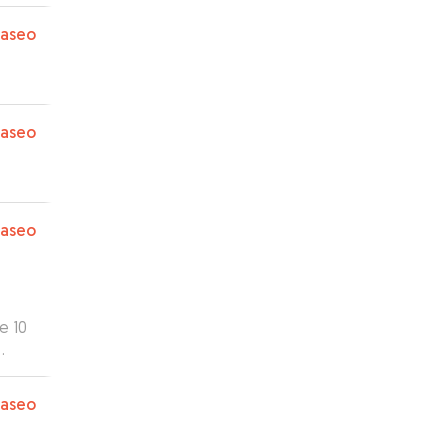
paseo
paseo
paseo
e 10
erá
paseo