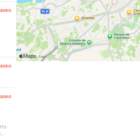
paseo
paseo
paseo
rto
a