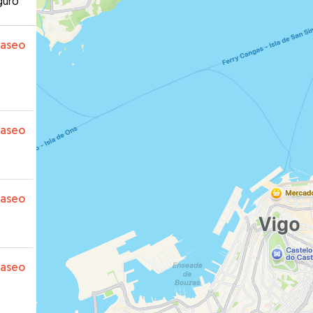
guro
paseo
paseo
paseo
paseo