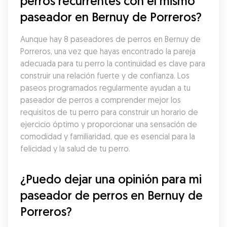
perros recurrentes con el mismo 
paseador en Bernuy de Porreros?
Aunque hay 8 paseadores de perros en Bernuy de 
Porreros, una vez que hayas encontrado la pareja 
adecuada para tu perro la continuidad es clave para 
construir una relación fuerte y de confianza. Los 
paseos programados regularmente ayudan a tu 
paseador de perros a comprender mejor los 
requisitos de tu perro para construir un horario de 
ejercicio óptimo y proporcionar una sensación de 
comodidad y familiaridad, que es esencial para la 
felicidad y la salud de tu perro.
¿Puedo dejar una opinión para mi 
paseador de perros en Bernuy de 
Porreros?