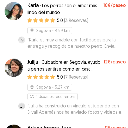
Karla
10€
/paseo
·
Los perros son el amor mas
lindo del mundo
5.0
(
3
Reservas
)
Segovia
- 4.99 km
“
Karla es muy amable con facilidades para la
entrega y recogida de nuestro perro. Envía
fotos y en ellas el perro estaba muy relajado
con la sensación de estar muy a gusto. Yo la
Julija
12€
/paseo
·
Cuidadora en Segovia, ayudo
tendré en cuenta si tengo que dejar a mi perro
a perros sentirse como en casa.
en otra ocasión.
”
Tambien hablo ingles y ruso.
5.0
(
7
Reservas
)
Segovia
- 5.27 km
1
Usuarios recurrentes
“
Julija ha construido un vínculo estupendo con
Silva!! Además nos ha enviado fotos y videos en
los q se veía a nuestra perra estupenda,
generando mucha tranquilidad. Y le ha dado unas
Ariana lorena
11€
/paseo