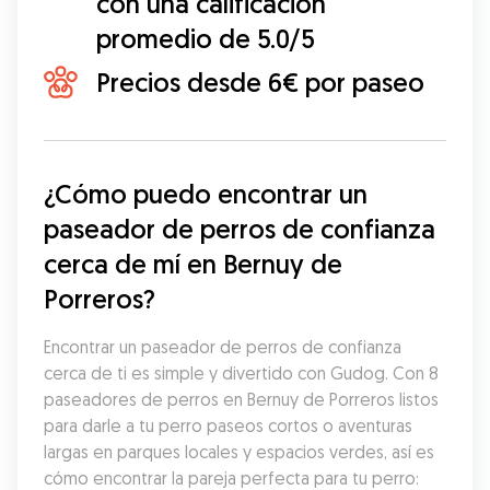
con una calificación
promedio de 5.0/5
Precios desde 6€ por paseo
¿Cómo puedo encontrar un 
paseador de perros de confianza 
cerca de mí en Bernuy de 
Porreros?
Encontrar un paseador de perros de confianza 
cerca de ti es simple y divertido con Gudog. Con 8 
paseadores de perros en Bernuy de Porreros listos 
para darle a tu perro paseos cortos o aventuras 
largas en parques locales y espacios verdes, así es 
cómo encontrar la pareja perfecta para tu perro: