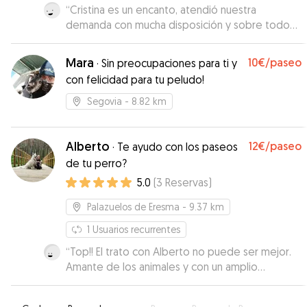
“
Cristina es un encanto, atendió nuestra
demanda con mucha disposición y sobre todo
atención sobre las costumbres de nuestro
perrito. Volveré a llamarla cuando necesite
Mara
10€
/paseo
·
Sin preocupaciones para ti y
pasear a Cen.
”
con felicidad para tu peludo!
Segovia
- 8.82 km
Alberto
12€
/paseo
·
Te ayudo con los paseos
de tu perro?
5.0
(
3
Reservas
)
Palazuelos de Eresma
- 9.37 km
1
Usuarios recurrentes
“
Top!! El trato con Alberto no puede ser mejor.
Amante de los animales y con un amplio
conocimiento del comportamiento y psicología
de los perros. Totalmente recomendable!!
”