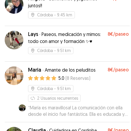
juntos!!
Córdoba
- 9.45 km
Lays
8€
/paseo
·
Paseos, medicación y mimos:
todo con amor y formación ✨♥️
Córdoba
- 9.51 km
Maria
8€
/paseo
·
Amante de los peluditos
5.0
(
8
Reservas
)
Córdoba
- 9.51 km
2
Usuarios recurrentes
“
María es maravillosa! La comunicación con ella
desde el inicio fue fantástica. Ella es educada y
muy agradable, te hace sentir enseguida que es
una persona de confianza. Y así es, nuestro Leo
Claudia
8€
/paseo
·
Cuidadora en Cordoba