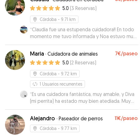
ya está enamorado de ella, es su nueva tita.
5.0
(
3
Reservas
)
Gracias María por enviarme fotos de Leo e ir
diciéndome cómo estaba cada cierto tiempo.
Córdoba
- 9.71 km
Super, super RECOMENDABLE ❤️
”
“
Claudia fue una estupenda cuidadora!! En todo
momento me tuvo informada y Noa estuvo muy
muy bien cuidada por ella. Totalmente
recomendable!!
”
Maria
7€
/paseo
·
Cuidadora de animales
5.0
(
2
Reservas
)
Córdoba
- 9.72 km
1
Usuarios recurrentes
“
Es una cuidadora fantástica, muy amable, y Diva
(mi perrita) ha estado muy bien atediada. Muy
recomendable.Gracias María
”
Alejandro
11€
/paseo
·
Paseador de perros
Córdoba
- 9.77 km