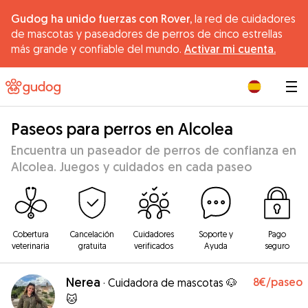
Gudog ha unido fuerzas con Rover,
la red de cuidadores
de mascotas y paseadores de perros de cinco estrellas
más grande y confiable del mundo.
Activar mi cuenta.
|
Paseos para perros en Alcolea
Encuentra un paseador de perros de confianza en
Alcolea. Juegos y cuidados en cada paseo
Cobertura
Cancelación
Cuidadores
Soporte y
Pago
veterinaria
gratuita
verificados
Ayuda
seguro
Nerea
8€
/paseo
·
Cuidadora de mascotas 🐶
🐱