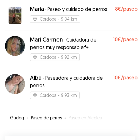
María
8€
/paseo
·
Paseo y cuidado de perros
Córdoba
- 9.84 km
Mari Carmen
10€
/paseo
·
Cuidadora de
perros muy responsable🐾
Córdoba
- 9.92 km
Alba
10€
/paseo
·
Paseadora y cuidadora de
perros
Córdoba
- 9.93 km
Gudog
»
Paseo de perros
»
Paseo en Alcolea