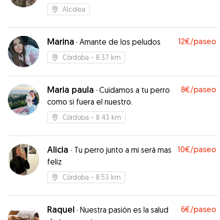
Alcolea
Marina
12€
/paseo
·
Amante de los peludos
Córdoba
- 8.37 km
Maria paula
8€
/paseo
·
Cuidamos a tu perro
como si fuera el nuestro.
Córdoba
- 8.43 km
Alicia
10€
/paseo
·
Tu perro junto a mi será mas
feliz
Córdoba
- 8.53 km
Raquel
6€
/paseo
·
Nuestra pasión es la salud