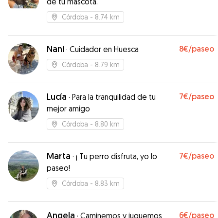
de tu mascota.
Córdoba
- 8.74 km
Nani
8€
/paseo
·
Cuidador en Huesca
Córdoba
- 8.79 km
Lucía
7€
/paseo
·
Para la tranquilidad de tu
mejor amigo
Córdoba
- 8.80 km
Marta
7€
/paseo
·
¡ Tu perro disfruta, yo lo
paseo!
Córdoba
- 8.83 km
Angela
6€
/paseo
·
Caminemos y juguemos